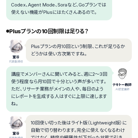
Codex、Agent Mode、Soraなど、Goプランでは
使えない機能がPlusにはたくさんあるので。
Plusプランの10回制限は足りる？
Plusプランの月10回という制限、これが足りるか
どうかは使い方次第ですね。
室谷
代表取締役
講座でメンバーさんに聞いてみると、週に2〜3回
使う程度なら月10回で十分という声が多いです。
テキトー教師
ただ、リサーチ業務がメインの人や、毎日のよう
.AI認定講師
にレポートを生成する人はすぐに上限に達します
ね。
10回使い切った後はライト版（Lightweight版）に
自動で切り替わります。完全に使えなくなるわけ
室谷
ではなく、精度や網羅性が下がった状態で引き
代表取締役