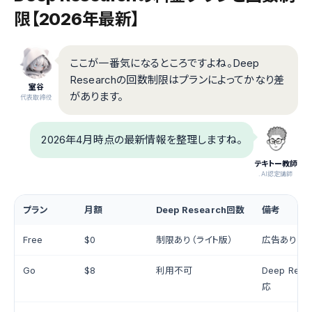
限【2026年最新】
ここが一番気になるところですよね。Deep
Researchの回数制限はプランによってかなり差
室谷
があります。
代表取締役
2026年4月時点の最新情報を整理しますね。
テキトー教師
.AI認定講師
プラン
月額
Deep Research回数
備考
Free
$0
制限あり（ライト版）
広告あり（米
Go
$8
利用不可
Deep Res
応