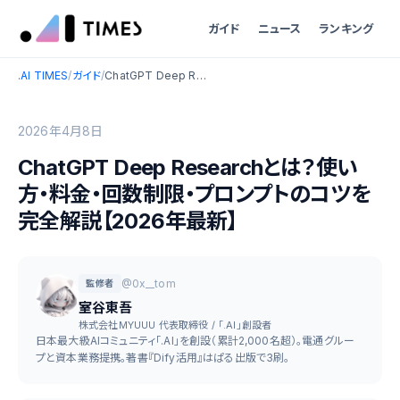
ガイド
ニュース
ランキング
.AI TIMES
/
ガイド
/
ChatGPT Deep Researchとは？使い方・料金・回数制限・プロンプトのコツを完全解説【2026年最新】
2026年4月8日
ChatGPT Deep Researchとは？使い
方・料金・回数制限・プロンプトのコツを
完全解説【2026年最新】
@0x__tom
監修者
室谷東吾
株式会社MYUUU 代表取締役 / 「.AI」創設者
日本最大級AIコミュニティ「.AI」を創設（累計2,000名超）。電通グルー
プと資本業務提携。著書『Dify活用』はぱる出版で3刷。