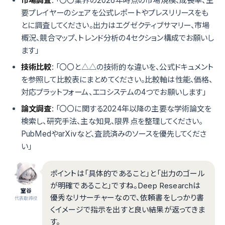
市場調査
: 「〇〇業界の2026年時点の市場規模、成長率、主
要プレイヤーのシェアを公式レポートやプレスリリースをも
とに調査してください。出力はエグゼクティブサマリー、市場
概況、競合マップ、トレンド分析の4セクション構成でお願いし
ます」
技術比較
: 「〇〇と△△の技術的な違いを、公式ドキュメント
を参照して比較表にまとめてください。比較軸は性能、価格、
対応プラットフォーム、エコシステムの4つでお願いします」
論文調査
: 「〇〇に関する2024年以降の主要な学術論文を
検索し、研究手法、主な知見、限界点を整理してください。
PubMedやarXivなど、査読済みのソースを優先してくださ
い」
ポイントは「具体的であること」と「出力のゴール
が明確であること」ですね。Deep Researchは
室谷
優秀なリサーチャーなので、依頼書をしっかり書
代表取締役
くイメージで指示を出すと良い結果が返ってきま
す。