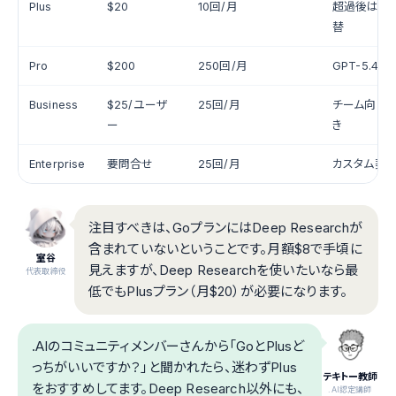
Plus
$20
10回/月
超過後はラ
替
Pro
$200
250回/月
GPT-5.4 
Business
$25/ユーザ
25回/月
チーム向け
ー
き
Enterprise
要問合せ
25回/月
カスタム契
注目すべきは、GoプランにはDeep Researchが
含まれていないということです。月額$8で手頃に
室谷
見えますが、Deep Researchを使いたいなら最
代表取締役
低でもPlusプラン（月$20）が必要になります。
.AIのコミュニティメンバーさんから「GoとPlusど
っちがいいですか？」と聞かれたら、迷わずPlus
テキトー教師
をおすすめしてます。Deep Research以外にも、
.AI認定講師