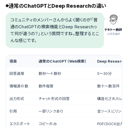
通常のChatGPTとDeep Researchの違い
コミュニティのメンバーさんからよく聞くのが「普
通のChatGPTの検索機能とDeep Researchっ
テキトー教師
て何が違うの？」という質問ですね。整理するとこ
.AI認定講師
んな感じです。
項目
通常のChatGPT（Web検索）
Deep Research
回答速度
数秒〜十数秒
5〜30分
情報源の数
数件程度
数十〜数百件
出力形式
チャット形式の回答
構造化されたレポ
引用
一部リンクあり
全ソースにリンク
エクスポート
コピーのみ
PDF/DOCX出力