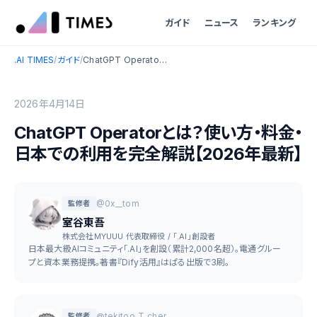
ガイド
ニュース
ランキング
.AI TIMES
/
ガイド
/
ChatGPT Operatorとは？使い方・料金・日本での利用を完全解説【2026年最新】
2026年4月14日
ChatGPT Operatorとは？使い方・料金・
日本での利用を完全解説【2026年最新】
@0x__tom
監修者
室谷東吾
株式会社MYUUU 代表取締役 / 「.AI」創設者
日本最大級AIコミュニティ「.AI」を創設（累計2,000名超）。電通グルー
プと資本業務提携。著書『Dify活用』はぱる出版で3刷。
@tekitoo_T_cher
監修者