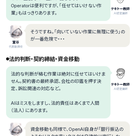
Operatorは便利ですが、「任せてはいけない作
テキトー教師
業」もはっきりあります。
.AI認定講師
そうですね。「向いていない作業に無理に使う」の
が一番危険で・・・
室谷
代表取締役
法的判断・契約締結・資金移動
法的な判断が絡む作業は絶対に任せてはいけま
せん。契約書の最終承認、会社の印鑑を押す決
テキトー教師
定、訴訟関連の対応など。
.AI認定講師
AIはミスをしますし、法的責任はあくまで人間
（法人）にあります。
資金移動も同様で、OpenAI自身が「銀行振込の