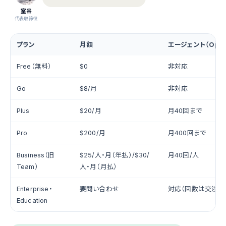
室谷
代表取締役
プラン
月額
エージェント（Oper
Free（無料）
$0
非対応
Go
$8/月
非対応
Plus
$20/月
月40回まで
Pro
$200/月
月400回まで
Business（旧
$25/人・月（年払）/$30/
月40回/人
Team）
人・月（月払）
Enterprise・
要問い合わせ
対応（回数は交渉次
Education