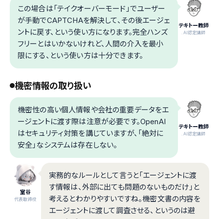
この場合は「テイクオーバーモード」でユーザー
が手動でCAPTCHAを解決して、その後エージェ
テキトー教師
ントに戻す、という使い方になります。完全ハンズ
.AI認定講師
フリーとはいかないけれど、人間の介入を最小
限にする、という使い方は十分できます。
機密情報の取り扱い
機密性の高い個人情報や会社の重要データをエ
ージェントに渡す際は注意が必要です。OpenAI
テキトー教師
はセキュリティ対策を講じていますが、「絶対に
.AI認定講師
安全」なシステムは存在しない。
実務的なルールとして言うと「エージェントに渡
す情報は、外部に出ても問題のないものだけ」と
室谷
考えるとわかりやすいですね。機密文書の内容を
代表取締役
エージェントに渡して調査させる、というのは避