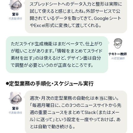
スプレッドシートへのデータ入力と整形は実際に
試して使えると感じましたね。外部サービスで公
室谷
開されているデータを取ってきて、Googleシート
代表取締役
やExcel形式に変換して渡してくれる。
ただスライド生成機能はまだベータで、仕上がり
が粗いことがあります。「情報をまとめてスライド
テキトー教師
素材を出す」のは使えるけど、デザイン面は自分
.AI認定講師
で調整が必要というのが正直なところです。
定型業務の手順化・スケジュール実行
週次・月次の定型業務の自動化は本当に強い。
「毎週月曜日に、この3つのニュースサイトから先
室谷
週の重要ニュースをまとめてSlack（またはメー
代表取締役
ル）に送って」という設定を一度やっておけば、あ
とは自動で動き続ける。