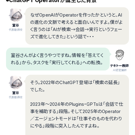
ChatGPT Operatorが誕生した背景
なぜOpenAIがOperatorを作ったかというと、AI
の進化の文脈で考えると面白いんですよ。僕がよ
室谷
く言うのは「AIが検索→会話→実行というフェー
代表取締役
ズで進化してきた」という話で・・・
室谷さんがよく言うやつですね。情報を「答えてく
れる」から、タスクを「実行してくれる」への転換。
テキトー教師
.AI認定講師
そう。2022年のChatGPT登場は「検索の延長」
でした。
室谷
代表取締役
2023年〜2024年のPlugins・GPTsは「会話で仕
事を補助する」段階。そして2025年のOperator
／エージェントモードは「仕事そのものを代わり
にやる」段階に突入したんですよね。