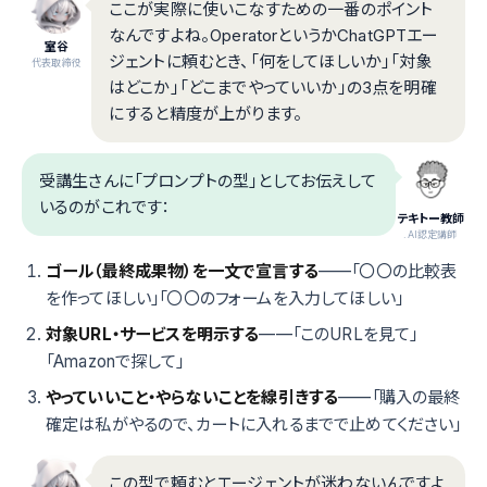
ここが実際に使いこなすための一番のポイント
なんですよね。OperatorというかChatGPTエー
室谷
ジェントに頼むとき、「何をしてほしいか」「対象
代表取締役
はどこか」「どこまでやっていいか」の3点を明確
にすると精度が上がります。
受講生さんに「プロンプトの型」としてお伝えして
いるのがこれです：
テキトー教師
.AI認定講師
ゴール（最終成果物）を一文で宣言する
——「〇〇の比較表
を作ってほしい」「〇〇のフォームを入力してほしい」
対象URL・サービスを明示する
——「このURLを見て」
「Amazonで探して」
やっていいこと・やらないことを線引きする
——「購入の最終
確定は私がやるので、カートに入れるまでで止めてください」
この型で頼むとエージェントが迷わないんですよ