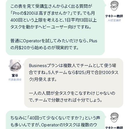
この表を見て受講生さんからよく出る質問が
「Proの$200は高すぎませんか？」です。でも月
テキトー教師
400回という上限を考えると、1日平均13回以上
.AI認定講師
タスクを動かすヘビーユーザー向けですね。
普通にOperatorを試してみたいだけなら、Plus
の月$20から始めるのが現実的です。
Businessプランは複数人でチームとして使う場
合ですね。5人チームなら$125/月で合計200タス
室谷
ク/月使えます。
代表取締役
一人の人間が全タスクをこなすわけじゃないの
で、チームで分散させれば十分でしょう。
ちなみに「40回って少なくないですか？」という声
も多いんですが、Operatorの1タスクは複数のウ
テキトー教師