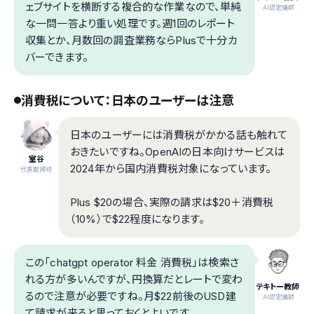
ェブサイトを横断する複合的な作業なので、単純
.AI認定講師
な一問一答より重い処理です。週1回のレポート
収集とか、月数回の調査業務ならPlusで十分カ
バーできます。
消費税について：日本のユーザーは注意
日本のユーザーには消費税がかかる話も触れて
おきたいですね。OpenAIの日本向けサービスは
室谷
2024年から国内消費税対象になっています。
代表取締役
Plus $20の場合、実際の請求は$20＋消費税
（10%）で$22程度になります。
この「chatgpt operator 料金 消費税」は検索さ
れる方が多いんですが、円換算だとレートで変わ
テキトー教師
るので注意が必要ですね。月$22前後のUSD建
.AI認定講師
て請求が来ると思っておくとよいです。