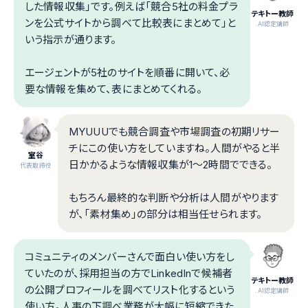
した情報収集」です。例えば「競合5社の料金プラ
テキトー教師
ンを公式サイトから調べて比較表にまとめて」と
.AI認定講師
いう指示が通ります。
エージェントが5社のサイトを順番に開いて、必
要な情報を集めて、表にまとめてくれる。
MYUUUでも競合調査や市場調査の初期リサー
チにこの使い方をしていますね。人間がやると半
室谷
日かかるような情報収集が1〜2時間でできる。
代表取締役
もちろん最終的な判断や分析は人間がやります
が、「素材集め」の部分は相当任せられます。
コミュニティのメンバーさんで面白い使い方をし
ていたのが、採用担当の方でLinkedInで候補者
テキトー教師
の公開プロフィールを調べてリスト化するという
.AI認定講師
使い方。人事の下調べ業務が大幅に短縮できた