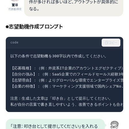
件が多ければ多いほど、アウトプットが具体的に
室谷
なる。
代表取締役
志望動機作成プロンプト
code
コピー
以下の条件で志望動機を300字以内で作成してください。

【応募職種】：（例：外資系IT企業のアカウントエグゼクティブ）

【自分の強み】：（例：SaaS企業でのフィールドセールス経験3年、
【志望理由】：（例：よりグローバルな環境でエンタープライズ営業に
【企業の特徴】：（例：マーケティング支援領域で国内シェアNo.1）
注意：生成した文章は「叩き台」として提示してください。

私が自分の言葉で書き直しやすいよう、改善できるポイントも合わせ
「注意：叩き台として提示してください」を入れる