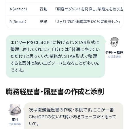
A（Action）
行動
「顧客セグメントを見直し、架電先を絞り込ん
R（Result）
結果
「3ヶ月でKPI達成率を120%に改善した」
エピソードをChatGPTに投げると、STAR形式に
整理し直してくれます。自分では「普通にやってい
テキトー教師
ただけ」と思っていた業務が、STAR形式で整理
.AI認定講師
すると意外と強いエピソードになることが多いん
ですよ。
職務経歴書・履歴書の作成と添削
次は職務経歴書の作成・添削です。ここが一番
ChatGPTの使い甲斐があるフェーズだと思って
室谷
いて。
代表取締役