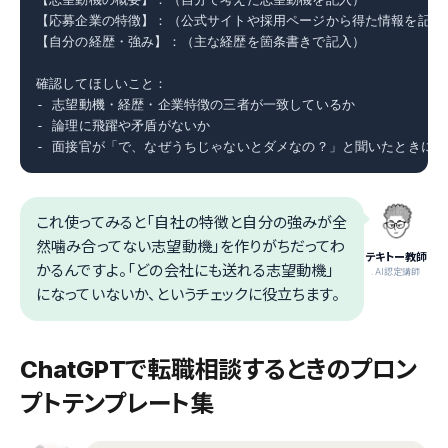
【応募企業の特徴】：（公式サイトや採用ページから得た情報を記入）
【自分の経歴・強み】：（主な経歴を箇条書きで記入）

確認してほしいこと：

- 志望動機・経歴・企業特徴の三者が一致しているか

- 論理に飛躍や矛盾がないか

- 面接官が「で、なぜうちじゃないとダメなの？」と聞いたときに
これ使ってみると「自社の特徴と自分の強みが全
然噛み合ってない志望動機」を作りがちだってわ
テキトー教師
かるんですよ。「どの会社にも送れる志望動機」
.AI認定講師
になっていないか、というチェックに役立ちます。
ChatGPTで転職相談するときのプロン
プトテンプレート集