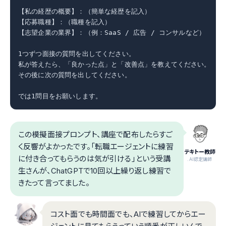
【私の経歴の概要】：（簡単な経歴を記入）

【応募職種】：（職種を記入）

【志望企業の業界】：（例：SaaS / 広告 / コンサルなど）

1つずつ面接の質問を出してください。

私が答えたら、「良かった点」と「改善点」を教えてください。

その後に次の質問を出してください。

では1問目をお願いします。
この模擬面接プロンプト、講座で配布したらすご
く反響がよかったです。「転職エージェントに練習
テキトー教師
に付き合ってもらうのは気が引ける」という受講
.AI認定講師
生さんが、ChatGPTで10回以上繰り返し練習で
きたって言ってました。
コスト面でも時間面でも、AIで練習してからエー