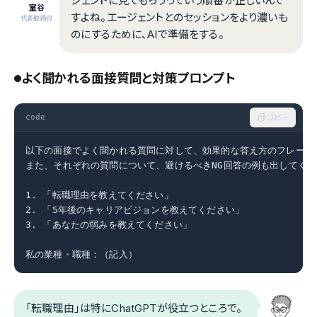
ジェントに見てもらうっていう順番が正しいんで
室谷
すよね。エージェントとのセッションをより濃いも
代表取締役
のにするために、AIで準備をする。
よく聞かれる面接質問と対策プロンプト
code
コピー
以下の面接でよく聞かれる質問に対して、効果的な答え方のフレームワ
また、それぞれの質問について、避けるべきNG回答の例も出してくだ
1. 「転職理由を教えてください」

2. 「5年後のキャリアビジョンを教えてください」

3. 「あなたの弱みを教えてください」

私の業種・職種：（記入）
「転職理由」は特にChatGPTが役立つところで。