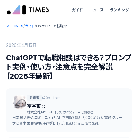
ガイド
ニュース
ランキング
.AI TIMES
/
ガイド
/
ChatGPTで転職相談はできる？プロンプト実例・使い方・注意点を完全解説【2026年最新】
2026年4月15日
ChatGPTで転職相談はできる？プロンプ
ト実例・使い方・注意点を完全解説
【2026年最新】
@0x__tom
監修者
室谷東吾
株式会社MYUUU 代表取締役 / 「.AI」創設者
日本最大級AIコミュニティ「.AI」を創設（累計2,000名超）。電通グルー
プと資本業務提携。著書『Dify活用』はぱる出版で3刷。