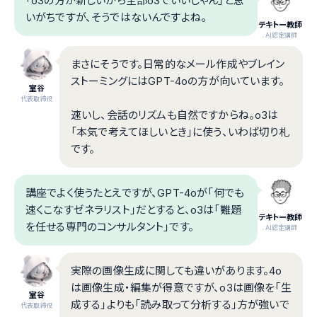
「o3の方が新しいから全部o3でいいじゃん」と思
いがちですが、そうではないんですよね。
テキトー教師
.AI認定講師
まさにそうです。日常的なメール作成やブレイン
ストーミングにはGPT-4oの方が向いています。
室谷
代表取締役
速いし、会話のリズムも自然ですからね。o3は
「本気で考えてほしいとき」に使う、いわば切り札
です。
講座でよく使うたとえですが、GPT-4oが「何でも
速くこなすゼネラリスト」だとすると、o3は「難題
テキトー教師
を任せる専門のコンサルタント」です。
.AI認定講師
実際の画像生成に関しても違いがあります。4o
は画像生成・編集が得意ですが、o3は画像を「生
室谷
成する」よりも「読み取って分析する」方が強いで
代表取締役