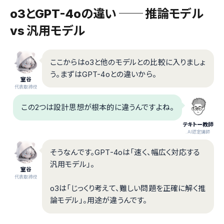
o3とGPT-4oの違い ── 推論モデル
vs 汎用モデル
ここからはo3と他のモデルとの比較に入りましょ
う。まずはGPT-4oとの違いから。
室谷
代表取締役
この2つは設計思想が根本的に違うんですよね。
テキトー教師
.AI認定講師
そうなんです。GPT-4oは「速く、幅広く対応する
汎用モデル」。
室谷
代表取締役
o3は「じっくり考えて、難しい問題を正確に解く推
論モデル」。用途が違うんです。