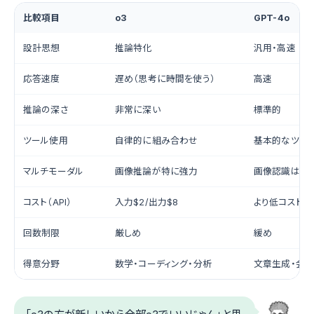
比較項目
o3
GPT-4o
設計思想
推論特化
汎用・高速
応答速度
遅め（思考に時間を使う）
高速
推論の深さ
非常に深い
標準的
ツール使用
自律的に組み合わせ
基本的なツー
マルチモーダル
画像推論が特に強力
画像認識は対
コスト（API）
入力$2/出力$8
より低コスト
回数制限
厳しめ
緩め
得意分野
数学・コーディング・分析
文章生成・会話