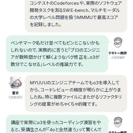
コンテストのCodeforcesや、実際のソフトウェア
開発タスクを測るSWE-bench、マルチモーダル
の大学レベル問題を扱うMMMUで最高スコア
を記録しました。
ベンチマーク名だけ並べてもピンとこないかも
しれないので、実務的に言うと「プロのエンジニ
テキトー教師
アが数時間かけて解くようなバグ修正を、o3が
.AI認定講師
数分でこなせる」レベルの推論力です。
MYUUUのエンジニアチームでもo3を導入して
から、コードレビューの精度が明らかに上がりま
室谷
したね。特に複数ファイルにまたがるリファクタリ
代表取締役
ングの提案がめちゃくちゃ的確です。
講座で実際にo3を使ったコーディング演習をや
ると、受講生さんが「4oと全然違う」って驚くんで
テキトー教師