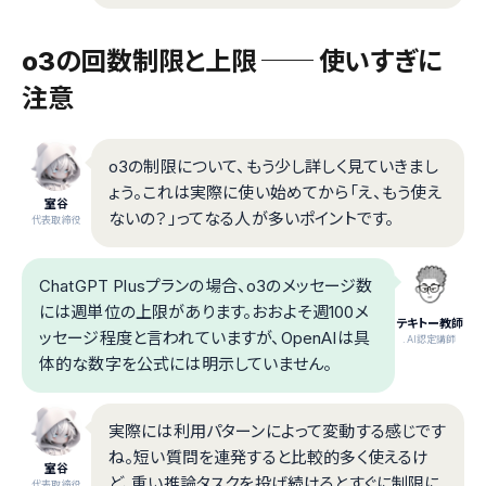
o3の回数制限と上限 ── 使いすぎに
注意
o3の制限について、もう少し詳しく見ていきまし
ょう。これは実際に使い始めてから「え、もう使え
室谷
ないの？」ってなる人が多いポイントです。
代表取締役
ChatGPT Plusプランの場合、o3のメッセージ数
には週単位の上限があります。おおよそ週100メ
テキトー教師
ッセージ程度と言われていますが、OpenAIは具
.AI認定講師
体的な数字を公式には明示していません。
実際には利用パターンによって変動する感じです
ね。短い質問を連発すると比較的多く使えるけ
室谷
ど、重い推論タスクを投げ続けるとすぐに制限に
代表取締役