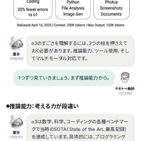
o3のすごさを理解するには、3つの柱を押さえて
おく必要があります。推論能力、ツール使用、そし
室谷
てマルチモーダル対応です。
代表取締役
1つずつ見ていきましょう。まず推論能力から。
テキトー教師
.AI認定講師
推論能力：考える力が段違い
o3は数学、科学、コーディングの各種ベンチマー
クで当時のSOTA（State of the Art、最高記録）
室谷
を達成しています。具体的には、プログラミング
代表取締役