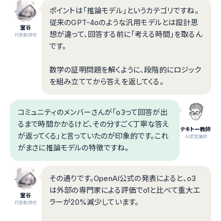
ポイントは「推論モデル」というカテゴリですね。
従来のGPT-4oのような汎用モデルとは設計思
室谷
想が違って、回答する前に「考える時間」を取るん
代表取締役
です。
数学の証明問題を解くように、段階的にロジック
を組み立ててから答えを返してくる。
コミュニティのメンバーさんが「o3って回答が出
るまで時間かかるけど、その分すごく丁寧な答え
テキトー教師
が返ってくる」と言っていたのが印象的です。これ
.AI認定講師
がまさに推論モデルの特徴ですね。
その通りです。OpenAI公式の発表によると、o3
は外部の専門家による評価でo1と比べて重大エ
室谷
ラーが20%減少しています。
代表取締役