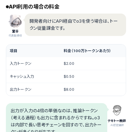
API利用の場合の料金
開発者向けにAPI経由でo3を使う場合は、トー
クン従量課金です。
室谷
代表取締役
項目
料金（100万トークンあたり）
入力トークン
$2.00
キャッシュ入力
$0.50
出力トークン
$8.00
出力が入力の4倍の単価なのは、推論トークン
（考える過程）も出力に含まれるからですね。o3
テキトー教師
は内部で長い思考チェーンを回すので、出力トー
.AI認定講師
クンが多くなりがちです。