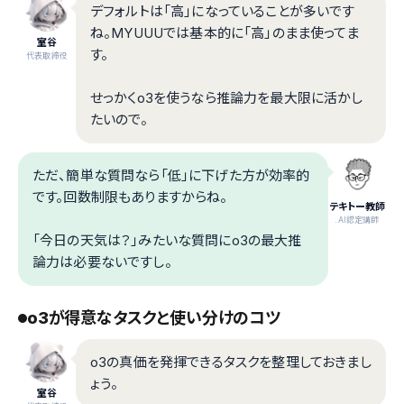
デフォルトは「高」になっていることが多いです
ね。MYUUUでは基本的に「高」のまま使ってま
室谷
す。
代表取締役
せっかくo3を使うなら推論力を最大限に活かし
たいので。
ただ、簡単な質問なら「低」に下げた方が効率的
です。回数制限もありますからね。
テキトー教師
.AI認定講師
「今日の天気は？」みたいな質問にo3の最大推
論力は必要ないですし。
o3が得意なタスクと使い分けのコツ
o3の真価を発揮できるタスクを整理しておきまし
ょう。
室谷