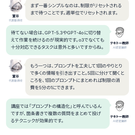
まず一番シンプルなのは、制限がリセットされる
まで待つことです。週単位でリセットされます。
室谷
代表取締役
待てない場合は、GPT-5.3やGPT-4oに切り替
えて作業を続けるのが現実的です。o3でなくても
テキトー教師
十分対応できるタスクは意外と多いですからね。
.AI認定講師
もう一つは、プロンプトを工夫して1回のやりとり
で多くの情報を引き出すこと。5回に分けて聞くと
室谷
ころを、1回のプロンプトにまとめれば制限の消
代表取締役
費を5分の1にできます。
講座では「プロンプトの構造化」と呼んでいるん
ですが、箇条書きで複数の質問をまとめて投げ
テキトー教師
るテクニックが効果的です。
.AI認定講師