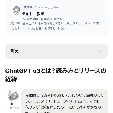
@tekitoo_T_cher
監修者
テキトー教師
.AI 認定講師 / 教育×AIの専門家
累計300名以上にAI活用を指導してきた実践派講師。「テキトーに学
ぶ」をモットーに、初心者にもやさしく解説。
目次
ChatGPT o3とは？読み方とリリースの
経緯
今回はChatGPTのo3モデルについて深掘りして
いきます。.AI（ドットエーアイ）コミュニティでも
室谷
「o3って何が変わったの？」という質問がかなり
代表取締役