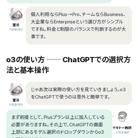
個人利用ならPlus→Pro、チームならBusiness、
大企業ならEnterpriseという選び方がシンプル
室谷
ですね。料金と制限のバランスで判断するのが大
代表取締役
事です。
o3の使い方 ── ChatGPTでの選択方
法と基本操作
じゃあ次は実際の使い方を見ていきましょう。o3
をChatGPTで使うのは意外と簡単です。
室谷
代表取締役
まず前提として、Plusプラン以上に加入している
必要がありますね。その上で、ChatGPTの画面
テキトー教師
上部にあるモデル選択のドロップダウンからo3
.AI認定講師