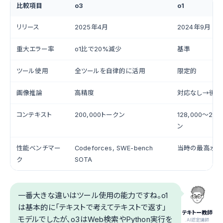
比較項目
o3
o1
リリース
2025年4月
2024年9月
重大エラー率
o1比で20%減少
基準
ツール使用
全ツールを自律的に活用
限定的
画像推論
高精度
対応なし→後か
コンテキスト
200,000トークン
128,000〜20
ン
性能ベンチマー
Codeforces, SWE-bench
当時の最高水
ク
SOTA
一番大きな違いはツール使用の能力ですね。o1
は基本的に「テキストで考えてテキストで返す」
テキトー教師
モデルでしたが、o3はWeb検索やPython実行を
.AI認定講師