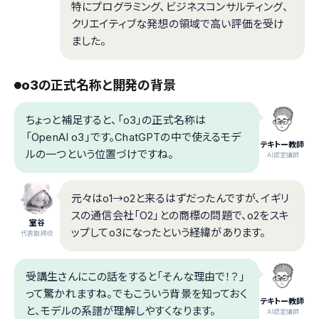
特にプログラミング、ビジネスコンサルティング、
クリエイティブな発想の領域で高い評価を受け
ました。
o3の正式名称と開発の背景
ちょっと補足すると、「o3」の正式名称は
「OpenAI o3」です。ChatGPTの中で使えるモデ
テキトー教師
ルの一つという位置づけですね。
.AI認定講師
元々はo1→o2と来るはずだったんですが、イギリ
スの通信会社「O2」との商標の問題で、o2をスキ
室谷
ップしてo3になったという経緯があります。
代表取締役
受講生さんにこの話をすると「そんな理由で！？」
って驚かれますね。でもこういう背景を知っておく
テキトー教師
と、モデルの系譜が理解しやすくなります。
.AI認定講師