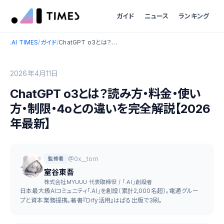
ガイド
ニュース
ランキング
.AI TIMES
/
ガイド
/
ChatGPT o3とは？読み方・料金・使い方・制限・4oとの違いを完全解説【2026年最新】
2026年4月11日
ChatGPT o3とは？読み方・料金・使い
方・制限・4oとの違いを完全解説【2026
年最新】
@0x__tom
監修者
室谷東吾
株式会社MYUUU 代表取締役 / 「.AI」創設者
日本最大級AIコミュニティ「.AI」を創設（累計2,000名超）。電通グルー
プと資本業務提携。著書『Dify活用』はぱる出版で3刷。