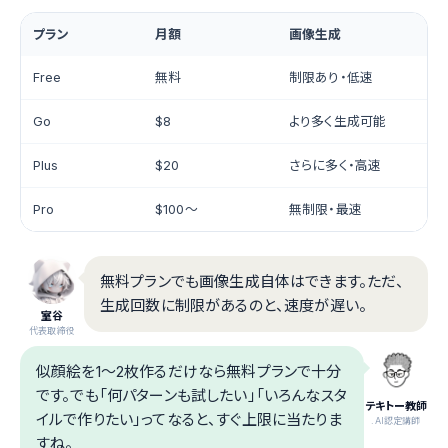
プラン
月額
画像生成
Free
無料
制限あり・低速
Go
$8
より多く生成可能
Plus
$20
さらに多く・高速
Pro
$100〜
無制限・最速
無料プランでも画像生成自体はできます。ただ、
生成回数に制限があるのと、速度が遅い。
室谷
代表取締役
似顔絵を1〜2枚作るだけなら無料プランで十分
です。でも「何パターンも試したい」「いろんなスタ
テキトー教師
イルで作りたい」ってなると、すぐ上限に当たりま
.AI認定講師
すね。