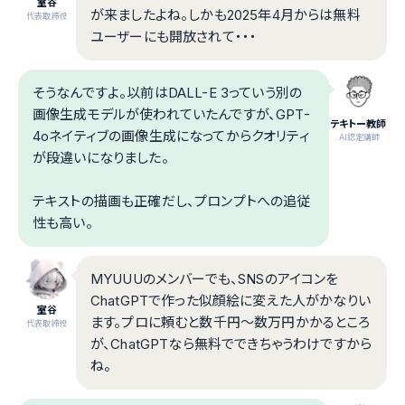
室谷
が来ましたよね。しかも2025年4月からは無料
代表取締役
ユーザーにも開放されて・・・
そうなんですよ。以前はDALL-E 3っていう別の
画像生成モデルが使われていたんですが、GPT-
テキトー教師
4oネイティブの画像生成になってからクオリティ
.AI認定講師
が段違いになりました。
テキストの描画も正確だし、プロンプトへの追従
性も高い。
MYUUUのメンバーでも、SNSのアイコンを
ChatGPTで作った似顔絵に変えた人がかなりい
室谷
ます。プロに頼むと数千円〜数万円かかるところ
代表取締役
が、ChatGPTなら無料でできちゃうわけですから
ね。