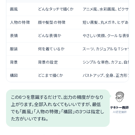
画風
どんなタッチで描くか
アニメ風、水彩画風、ピクサー
人物の特徴
顔や髪型の特徴
短い黒髪、丸メガネ、ヒゲあり
表情
どんな表情か
やさしい笑顔、クールな表情
服装
何を着ているか
スーツ、カジュアルなTシャツ
背景
背景の設定
シンプルな単色、カフェ、自然
構図
どこまで描くか
バストアップ、全身、正方形アイ
この6つを意識するだけで、出力の精度がかなり
上がります。全部入れなくてもいいですが、最低
テキトー教師
でも「画風」「人物の特徴」「構図」の3つは指定し
.AI認定講師
た方がいいですね。