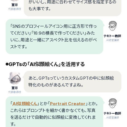
がいいし、用途に合わせてサイズ感を指定するの
室谷
も大事です。
代表取締役
「SNSのプロフィールアイコン用に正方形で作っ
てください」「16:9の横長で作ってください」みた
テキトー教師
いに、用途と一緒にアスペクト比を伝えるのがベ
.AI認定講師
ストです。
GPTsの「AI似顔絵くん」を活用する
あと、GPTsっていうカスタムGPTの中に似顔絵
特化のものがあるんですよね。
室谷
代表取締役
「
AI似顔絵くん
」とか「
Portrait Creator
」とか。
これらはプロンプトを細かく書かなくても、写真
テキトー教師
を送るだけで自動的に似顔絵に変換してくれま
.AI認定講師
す。