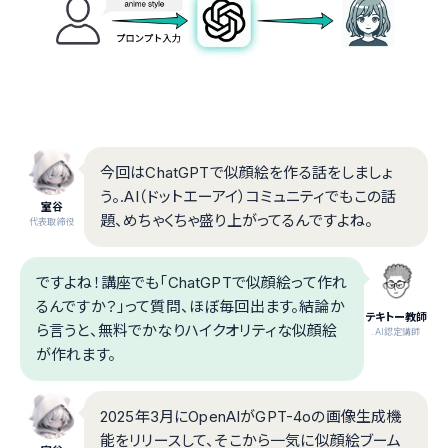
今回はChatGPTで似顔絵を作る話をしましょ
う。.AI（ドットエーアイ）コミュニティでもこの話
室谷
題、めちゃくちゃ盛り上がってるんですよね。
代表取締役
ですよね！講座でも「ChatGPTで似顔絵って作れ
るんですか？」って質問、ほぼ毎回出ます。結論か
テキトー教師
ら言うと、無料でかなりハイクオリティな似顔絵
.AI認定講師
が作れます。
2025年3月にOpenAIがGPT-4oの画像生成機
能をリリースして、そこから一気に似顔絵ブーム