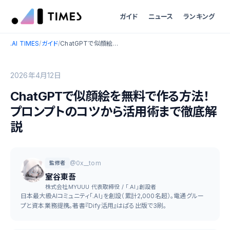
ガイド
ニュース
ランキング
.AI TIMES
/
ガイド
/
ChatGPTで似顔絵を無料で作る方法！プロンプトのコツから活用術まで徹底解説
2026年4月12日
ChatGPTで似顔絵を無料で作る方法！
プロンプトのコツから活用術まで徹底解
説
@0x__tom
監修者
室谷東吾
株式会社MYUUU 代表取締役 / 「.AI」創設者
日本最大級AIコミュニティ「.AI」を創設（累計2,000名超）。電通グルー
プと資本業務提携。著書『Dify活用』はぱる出版で3刷。