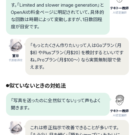
す。「Limited and slower image generation」と
テキトー教師
OpenAIの料金ページに明記されていて、具体的
.AI認定講師
な回数は時期によって変動しますが、1日数回程
度が目安です。
「もっとたくさん作りたい」って人はGoプラン（月
$8）やPlusプラン（月$20）を検討するといいです
室谷
ね。Proプラン（月$100〜）なら実質無制限で使
代表取締役
えます。
似ていないときの対処法
「写真を送ったのに全然似てない」って声もよく
聞きます。
テキトー教師
.AI認定講師
これは修正指示で改善できることが多いです。
「もう少し目を細く」「顎をシャープに」みたいに、