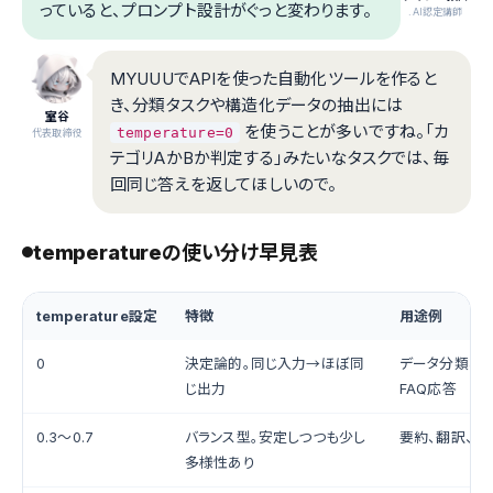
っていると、プロンプト設計がぐっと変わります。
.AI認定講師
MYUUUでAPIを使った自動化ツールを作ると
き、分類タスクや構造化データの抽出には
室谷
を使うことが多いですね。「カ
temperature=0
代表取締役
テゴリAかBか判定する」みたいなタスクでは、毎
回同じ答えを返してほしいので。
temperatureの使い分け早見表
temperature設定
特徴
用途例
0
決定論的。同じ入力→ほぼ同
データ分類、構
じ出力
FAQ応答
0.3〜0.7
バランス型。安定しつつも少し
要約、翻訳、コ
多様性あり