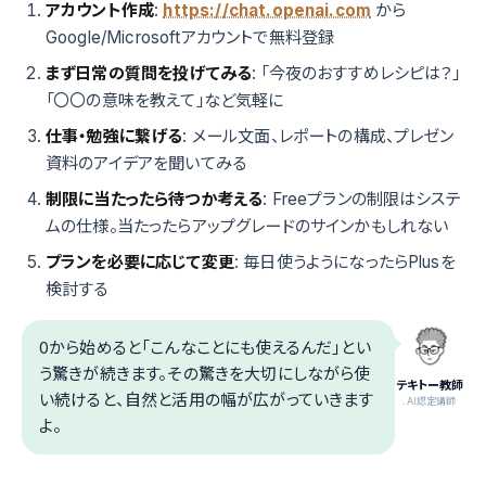
アカウント作成
:
https://chat.openai.com
から
Google/Microsoftアカウントで無料登録
まず日常の質問を投げてみる
: 「今夜のおすすめレシピは？」
「〇〇の意味を教えて」など気軽に
仕事・勉強に繋げる
: メール文面、レポートの構成、プレゼン
資料のアイデアを聞いてみる
制限に当たったら待つか考える
: Freeプランの制限はシステ
ムの仕様。当たったらアップグレードのサインかもしれない
プランを必要に応じて変更
: 毎日使うようになったらPlusを
検討する
0から始めると「こんなことにも使えるんだ」とい
う驚きが続きます。その驚きを大切にしながら使
テキトー教師
い続けると、自然と活用の幅が広がっていきます
.AI認定講師
よ。