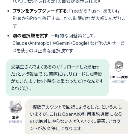
「いつリセットされるか」の目安が表示されます
プランをアップグレードする
: FreeからPlusへ、あるいは
PlusからProへ移行することで、制限の枠が大幅に広がりま
す
別の選択肢を試す
: 一時的な回避策として、
Claude（Anthropic）やGemini（Google）など他のAIサービ
スを使うのは正当な選択肢です
受講生さんでよくあるのが「リロードしたら治っ
た」という報告です。実際には、リロードした時間
テキトー教師
がたまたまリセット時刻と重なっただけなんです
.AI認定講師
よね（笑）。
「複数アカウントで回避しようとした」という人も
いますが、これはOpenAIの利用規約違反になる
室谷
ので絶対にやらない方がいいです。最悪、アカウ
代表取締役
ントが永久停止になります。