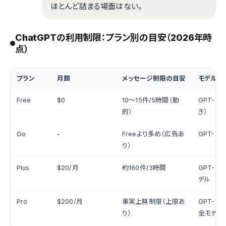
ほとんど詰まる場面はない。
ChatGPTの利用制限：プラン別の目安（2026年時
点）
プラン
月額
メッセージ制限の目安
モデル
Free
$0
10〜15件/5時間（動
GPT-5.
的）
き）
Go
-
Freeより多め（広告あ
GPT-5.3
り）
Plus
$20/月
約160件/3時間
GPT-5.
デル
Pro
$200/月
事実上無制限（上限あ
GPT-5.
り）
全モデル