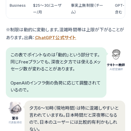
Business
$25〜30/ユーザ
事実上無制限（チー
GPT-5.4 
ー/月
ム）
含む
※制限は動的に変動します。混雑時間帯は上限が下がることが
あります。出典：
ChatGPT公式サイト
この表でポイントなのは「動的」という部分です。
同じFreeプランでも、深夜と夕方では使えるメッ
テキトー教師
セージ数が変わることがあります。
.AI認定講師
OpenAIのインフラ側の負荷に応じて調整されて
いるので。
夕方6〜10時（現地時間）は特に混雑しやすいと
言われていますね。日本時間だと深夜帯になる
室谷
ので、日本のユーザーには比較的有利かもしれ
代表取締役
ない。