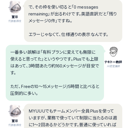
で、その枠を使い切ると「0 messages
remaining」が出るわけです。英語直訳だと「残り
室谷
メッセージ0件」ですね。
代表取締役
エラーじゃなくて、仕様通りの表示なんです。
一番多い誤解は「有料プランに変えても無限に
使えると思ってた」というやつです。Plusでも上限
テキトー教師
はあって、3時間あたり約160メッセージが目安で
.AI認定講師
す。
ただ、Freeの10〜15メッセージ/5時間と比べると
圧倒的に多い。
MYUUUでもチームメンバー全員Plusを使って
いますが、業務で使っていて制限に当たるのは週
室谷
に1〜2回あるかどうかです。普通に使っていれば
代表取締役