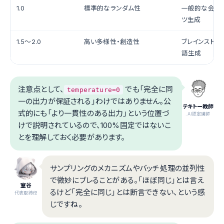
1.0
標準的なランダム性
一般的な会話
ツ生成
1.5〜2.0
高い多様性・創造性
ブレインストー
語生成
注意点として、
でも「完全に同
temperature=0
一の出力が保証される」わけではありません。公
テキトー教師
式的にも「より一貫性のある出力」という位置づ
.AI認定講師
けで説明されているので、100%固定ではないこ
とを理解しておく必要があります。
サンプリングのメカニズムやバッチ処理の並列性
で微妙にブレることがある。「ほぼ同じ」とは言え
室谷
るけど「完全に同じ」とは断言できない、という感
代表取締役
じですね。