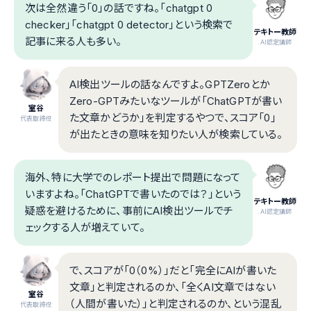
次は全然違う「0」の話ですね。「chatgpt 0
checker」「chatgpt 0 detector」という検索で
テキトー教師
記事に来る人も多い。
.AI認定講師
AI検出ツールの話なんですよ。GPTZeroとか
Zero-GPTみたいなツールが「ChatGPTが書い
室谷
た文章かどうか」を判定するやつで、スコア「0」
代表取締役
が出たときの意味を知りたい人が検索している。
海外、特に大学でのレポート提出で問題になって
いますよね。「ChatGPTで書いたのでは？」という
テキトー教師
疑惑を避けるために、事前にAI検出ツールでチ
.AI認定講師
ェックする人が増えていて。
で、スコアが「0（0%）」だと「完全にAIが書いた
文章」と判定されるのか、「全くAI文章ではない
室谷
（人間が書いた）」と判定されるのか、という混乱
代表取締役