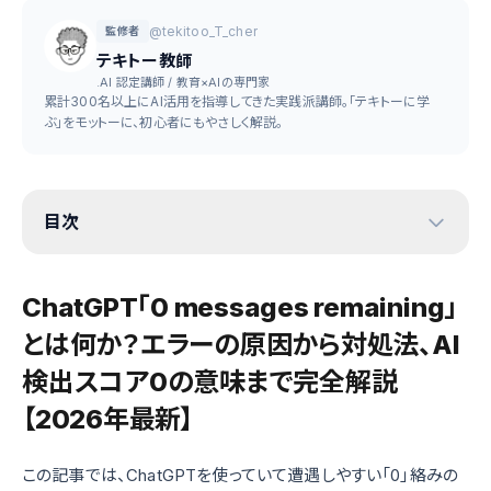
@tekitoo_T_cher
監修者
テキトー教師
.AI 認定講師 / 教育×AIの専門家
累計300名以上にAI活用を指導してきた実践派講師。「テキトーに学
ぶ」をモットーに、初心者にもやさしく解説。
目次
ChatGPT「0 messages remaining」
とは何か？エラーの原因から対処法、AI
検出スコア0の意味まで完全解説
【2026年最新】
この記事では、ChatGPTを使っていて遭遇しやすい「0」絡みの