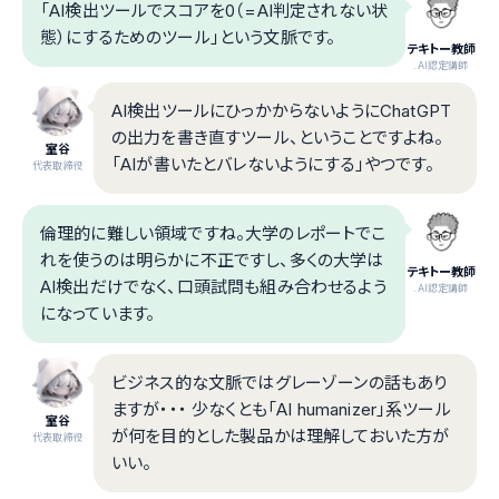
「AI検出ツールでスコアを0（=AI判定されない状
態）にするためのツール」という文脈です。
テキトー教師
.AI認定講師
AI検出ツールにひっかからないようにChatGPT
の出力を書き直すツール、ということですよね。
室谷
「AIが書いたとバレないようにする」やつです。
代表取締役
倫理的に難しい領域ですね。大学のレポートでこ
れを使うのは明らかに不正ですし、多くの大学は
テキトー教師
AI検出だけでなく、口頭試問も組み合わせるよう
.AI認定講師
になっています。
ビジネス的な文脈ではグレーゾーンの話もあり
ますが・・・ 少なくとも「AI humanizer」系ツール
室谷
が何を目的とした製品かは理解しておいた方が
代表取締役
いい。