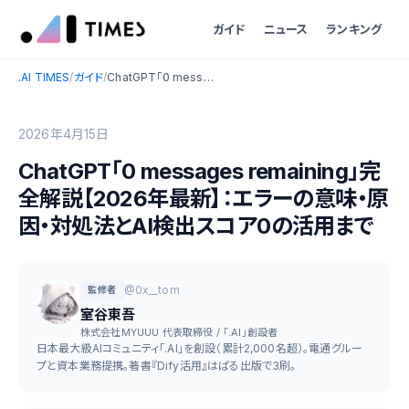
ガイド
ニュース
ランキング
.AI TIMES
/
ガイド
/
ChatGPT「0 messages remaining」完全解説【2026年最新】：エラーの意味・原因・対処法とAI検出スコア0の活用まで
2026年4月15日
ChatGPT「0 messages remaining」完
全解説【2026年最新】：エラーの意味・原
因・対処法とAI検出スコア0の活用まで
@0x__tom
監修者
室谷東吾
株式会社MYUUU 代表取締役 / 「.AI」創設者
日本最大級AIコミュニティ「.AI」を創設（累計2,000名超）。電通グルー
プと資本業務提携。著書『Dify活用』はぱる出版で3刷。