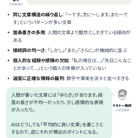
代表取締役
同じ文章構造の繰り返し
: 「〜です。次に〜します。また〜で
す」というパターンが多い文章
箇条書きの多用
: 人間の文章より整然としすぎている傾向が
ある
接続詞の均一さ
: 「しかし」「また」「さらに」が機械的に並ぶ
個人的な経験や感情の欠如
: 「私の場合は...」「先日こんなこ
とがあって...」という個人の体験が入っていない
過度に正確な情報の羅列
: 数字や事実を淡々と並べすぎる
人間が書いた文章には「ゆらぎ」があります。段
落の長さが不均一だったり、少し感情的な表現
テキトー教師
が入ったり。
.AI認定講師
AIはどうしても「平均的に良い文章」を書こうと
するので、逆にそれが検出のポイントになる。