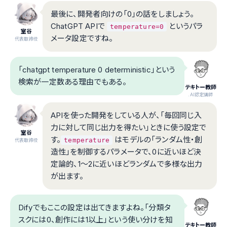
最後に、開発者向けの「0」の話をしましょう。
ChatGPT APIで
というパラ
temperature=0
室谷
メータ設定ですね。
代表取締役
「chatgpt temperature 0 deterministic」という
検索が一定数ある理由でもある。
テキトー教師
.AI認定講師
APIを使った開発をしている人が、「毎回同じ入
力に対して同じ出力を得たい」ときに使う設定で
室谷
す。
はモデルの「ランダム性・創
temperature
代表取締役
造性」を制御するパラメータで、0に近いほど決
定論的、1〜2に近いほどランダムで多様な出力
が出ます。
Difyでもここの設定は出てきますよね。「分類タ
スクには0、創作には1以上」という使い分けを知
テキトー教師