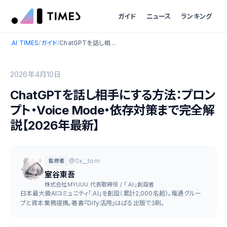
ガイド
ニュース
ランキング
.AI TIMES
/
ガイド
/
ChatGPTを話し相手にする方法：プロンプト・Voice Mode・依存対策まで完全解説【2026年最新】
2026年4月10日
ChatGPTを話し相手にする方法：プロン
プト・Voice Mode・依存対策まで完全解
説【2026年最新】
@0x__tom
監修者
室谷東吾
株式会社MYUUU 代表取締役 / 「.AI」創設者
日本最大級AIコミュニティ「.AI」を創設（累計2,000名超）。電通グルー
プと資本業務提携。著書『Dify活用』はぱる出版で3刷。