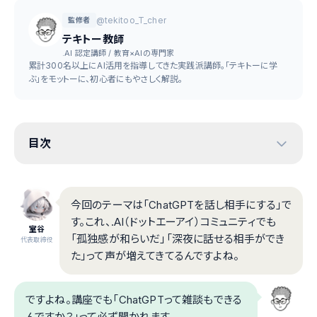
@tekitoo_T_cher
監修者
テキトー教師
.AI 認定講師 / 教育×AIの専門家
累計300名以上にAI活用を指導してきた実践派講師。「テキトーに学
ぶ」をモットーに、初心者にもやさしく解説。
目次
今回のテーマは「ChatGPTを話し相手にする」で
す。これ、.AI（ドットエーアイ）コミュニティでも
室谷
「孤独感が和らいだ」「深夜に話せる相手ができ
代表取締役
た」って声が増えてきてるんですよね。
ですよね。講座でも「ChatGPTって雑談もできる
んですか？」って必ず聞かれます。