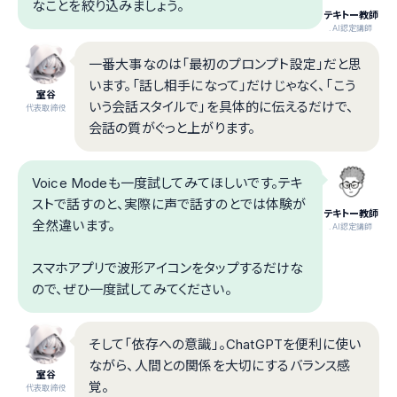
なことを絞り込みましょう。
テキトー教師
.AI認定講師
一番大事なのは「最初のプロンプト設定」だと思
います。「話し相手になって」だけじゃなく、「こう
室谷
いう会話スタイルで」を具体的に伝えるだけで、
代表取締役
会話の質がぐっと上がります。
Voice Modeも一度試してみてほしいです。テキ
ストで話すのと、実際に声で話すのとでは体験が
テキトー教師
全然違います。
.AI認定講師
スマホアプリで波形アイコンをタップするだけな
ので、ぜひ一度試してみてください。
そして「依存への意識」。ChatGPTを便利に使い
ながら、人間との関係を大切にするバランス感
室谷
覚。
代表取締役