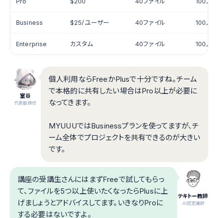
Pro
$200
40ファイル
100人
Business
$25/ユーザー
40ファイル
100人
Enterprise
カスタム
40ファイル
100人
個人利用ならFreeかPlusで十分ですね。チーム
で本格的に共有したい場合はPro以上が必要に
室谷
なってきます。
代表取締役
MYUUUではBusinessプランを使ってますが、チ
ーム全体でプロジェクトを共有できるのが大きい
です。
講座の受講生さんにはまずFreeで試してもらっ
て、ファイルを5つ以上使いたくなったらPlusに上
テキトー教師
げましょうとアドバイスしてます。いきなりProに
.AI認定講師
する必要はないですよ。