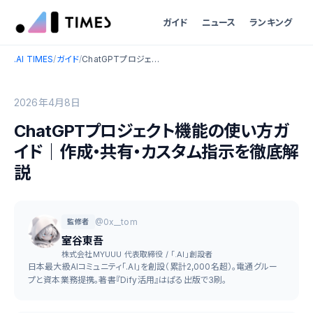
ガイド
ニュース
ランキング
.AI TIMES
/
ガイド
/
ChatGPTプロジェクト機能の使い方ガイド｜作成・共有・カスタム指示を徹底解説
2026年4月8日
ChatGPTプロジェクト機能の使い方ガ
イド｜作成・共有・カスタム指示を徹底解
説
@0x__tom
監修者
室谷東吾
株式会社MYUUU 代表取締役 / 「.AI」創設者
日本最大級AIコミュニティ「.AI」を創設（累計2,000名超）。電通グルー
プと資本業務提携。著書『Dify活用』はぱる出版で3刷。