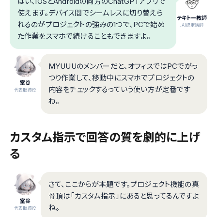
はい、iOSとAndroidの両方のChatGPTアプリで
使えます。デバイス間でシームレスに切り替えら
テキトー教師
れるのがプロジェクトの強みの1つで、PCで始め
.AI認定講師
た作業をスマホで続けることもできますよ。
MYUUUのメンバーだと、オフィスではPCでがっ
つり作業して、移動中にスマホでプロジェクトの
室谷
内容をチェックするっていう使い方が定番です
代表取締役
ね。
カスタム指示で回答の質を劇的に上げ
る
さて、ここからが本題です。プロジェクト機能の真
骨頂は「カスタム指示」にあると思ってるんですよ
室谷
ね。
代表取締役