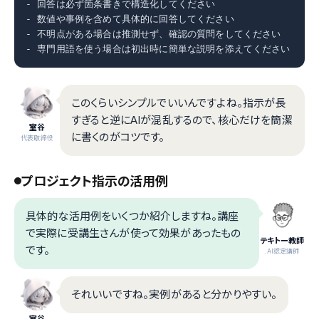
- 回答は必ず箇条書きで構造化してください

- 数値や事例を含めて具体的に回答してください

- 不明点がある場合は推測せず、確認の質問をしてください

- 専門用語を使う場合は初出時に簡単な説明を添えてください
このくらいシンプルでいいんですよね。指示が長
すぎると逆にAIが混乱するので、核心だけを簡潔
室谷
に書くのがコツです。
代表取締役
プロジェクト指示の活用例
具体的な活用例をいくつか紹介しますね。講座
で実際に受講生さんが使って効果があったもの
テキトー教師
です。
.AI認定講師
それいいですね。実例があると分かりやすい。
室谷