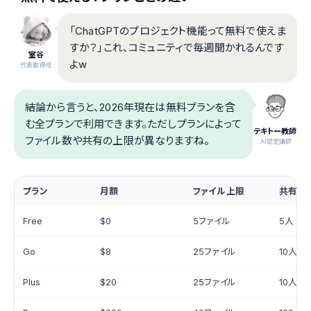
「ChatGPTのプロジェクト機能って無料で使えま
すか？」これ、コミュニティで毎週聞かれるんです
室谷
よw
代表取締役
結論から言うと、2026年現在は無料プランを含
む全プランで利用できます。ただしプランによって
テキトー教師
ファイル数や共有の上限が異なりますね。
.AI認定講師
プラン
月額
ファイル上限
共有人
Free
$0
5ファイル
5人
Go
$8
25ファイル
10人
Plus
$20
25ファイル
10人