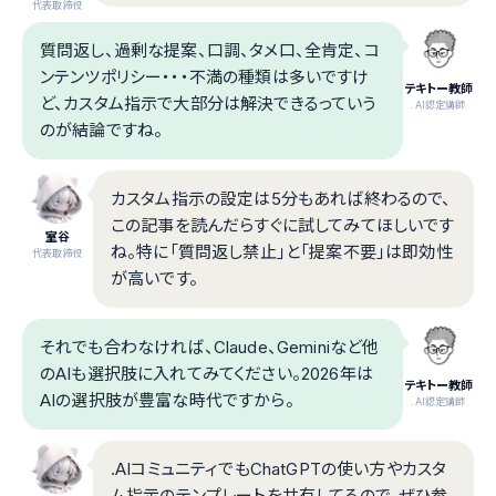
代表取締役
質問返し、過剰な提案、口調、タメ口、全肯定、コ
ンテンツポリシー・・・不満の種類は多いですけ
テキトー教師
ど、カスタム指示で大部分は解決できるっていう
.AI認定講師
のが結論ですね。
カスタム指示の設定は5分もあれば終わるので、
この記事を読んだらすぐに試してみてほしいです
室谷
ね。特に「質問返し禁止」と「提案不要」は即効性
代表取締役
が高いです。
それでも合わなければ、Claude、Geminiなど他
のAIも選択肢に入れてみてください。2026年は
テキトー教師
AIの選択肢が豊富な時代ですから。
.AI認定講師
.AIコミュニティでもChatGPTの使い方やカスタ
ム指示のテンプレートを共有してるので、ぜひ参