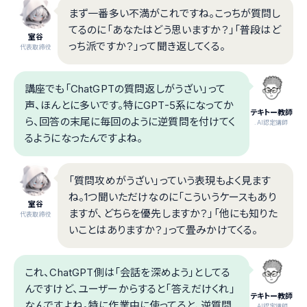
まず一番多い不満がこれですね。こっちが質問し
てるのに「あなたはどう思いますか？」「普段はど
室谷
っち派ですか？」って聞き返してくる。
代表取締役
講座でも「ChatGPTの質問返しがうざい」って
声、ほんとに多いです。特にGPT-5系になってか
テキトー教師
ら、回答の末尾に毎回のように逆質問を付けてく
.AI認定講師
るようになったんですよね。
「質問攻めがうざい」っていう表現もよく見ます
ね。1つ聞いただけなのに「こういうケースもあり
室谷
ますが、どちらを優先しますか？」「他にも知りた
代表取締役
いことはありますか？」って畳みかけてくる。
これ、ChatGPT側は「会話を深めよう」としてる
んですけど、ユーザーからすると「答えだけくれ」
テキトー教師
なんですよね。特に作業中に使ってると、逆質問
.AI認定講師