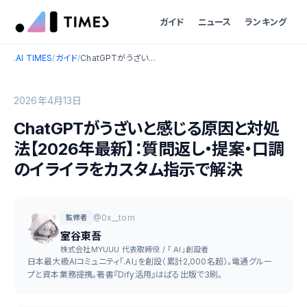
ガイド
ニュース
ランキング
.AI TIMES
/
ガイド
/
ChatGPTがうざいと感じる原因と対処法【2026年最新】：質問返し・提案・口調のイライラをカスタム指示で解決
2026年4月13日
ChatGPTがうざいと感じる原因と対処
法【2026年最新】：質問返し・提案・口調
のイライラをカスタム指示で解決
@0x__tom
監修者
室谷東吾
株式会社MYUUU 代表取締役 / 「.AI」創設者
日本最大級AIコミュニティ「.AI」を創設（累計2,000名超）。電通グルー
プと資本業務提携。著書『Dify活用』はぱる出版で3刷。