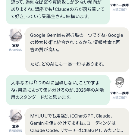
違って、過剰な提案や質問返しが少ない傾向が
テキトー教師
ありますね。講座でも「Claudeの方が落ち着いて
.AI認定講師
て好き」っていう受講生さん、結構います。
Google Geminiも選択肢の一つですね。Google
の検索技術と統合されてるから、情報検索と回
室谷
答の質が高い。
代表取締役
ただ、どのAIにも一長一短はあります。
大事なのは「1つのAIに固執しない」ことですよ
ね。用途によって使い分けるのが、2026年のAI活
テキトー教師
用のスタンダードだと思います。
.AI認定講師
MYUUUでも用途別にChatGPT、Claude、
Geminiを使い分けてますね。コーディングは
室谷
Claude Code、リサーチはChatGPT、みたいに。
代表取締役