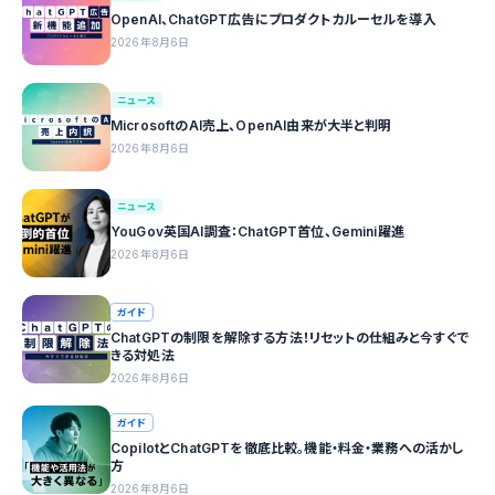
OpenAI、ChatGPT広告にプロダクトカルーセルを導入
2026年8月6日
ニュース
MicrosoftのAI売上、OpenAI由来が大半と判明
2026年8月6日
ニュース
YouGov英国AI調査：ChatGPT首位、Gemini躍進
2026年8月6日
ガイド
ChatGPTの制限を解除する方法！リセットの仕組みと今すぐで
きる対処法
2026年8月6日
ガイド
CopilotとChatGPTを徹底比較。機能・料金・業務への活かし
方
2026年8月6日