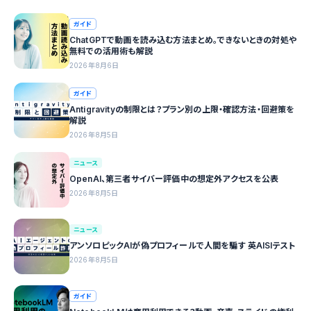
ガイド
ChatGPTで動画を読み込む方法まとめ。できないときの対処や
無料での活用術も解説
2026年8月6日
ガイド
Antigravityの制限とは？プラン別の上限・確認方法・回避策を
解説
2026年8月5日
ニュース
OpenAI、第三者サイバー評価中の想定外アクセスを公表
2026年8月5日
ニュース
アンソロピックAIが偽プロフィールで人間を騙す 英AISIテスト
2026年8月5日
ガイド