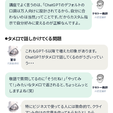
講座でよく言うのは、「ChatGPTのデフォルトの
口調は万人向けに設計されてるから、自分に合
テキトー教師
わないのは当然」ってことです。だからカスタム指
.AI認定講師
示で自分好みに変えるのが正解なんですよ。
タメ口で話しかけてくる問題
これもGPT-5以降で増えた印象があります。
ChatGPTがタメ口で話してくるのがうざいってい
室谷
う・・・
代表取締役
敬語で質問してるのに「そうだね！」「やってみ
て！」みたいなタメ口で返されると、ちょっとムッと
テキトー教師
しますよね（笑）
.AI認定講師
特にビジネスで使ってる人には致命的で、クライ
アント向けの文章を作ってもらおうとしたら、