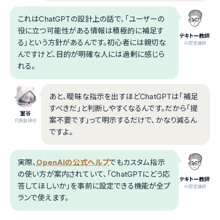
これはChatGPTの設計上の話で、「ユーザーの
役に立つ可能性がある情報は積極的に補足す
テキトー教師
る」という方針があるんです。初心者には親切な
.AI認定講師
んですけど、目的が明確な人には過剰に感じら
れる。
あと、曖昧な指示を出すほどChatGPTは「補足
すべきだ」と判断しやすくなるんです。だから「提
室谷
案不要です」って明示するだけで、かなり減るん
代表取締役
ですよ。
実際、
OpenAIの公式ヘルプ
でもカスタム指示
の使い方が案内されていて、「ChatGPTにどう応
テキトー教師
答してほしいか」を事前に設定できる機能が全プ
.AI認定講師
ランで使えます。