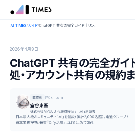
.AI TIMES
/
ガイド
/
ChatGPT 共有の完全ガイド｜リンク作成・404エラー対処・アカウント共有の規約まで解説
2026年4月9日
ChatGPT 共有の完全ガ
処・アカウント共有の規約
@0x__tom
監修者
室谷東吾
株式会社MYUUU 代表取締役 / 「.AI」創設者
日本最大級AIコミュニティ「.AI」を創設（累計2,000名超）。電通グループと
資本業務提携。著書『Dify活用』はぱる出版で3刷。