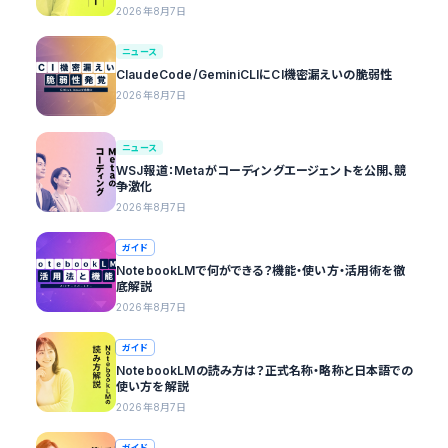
2026年8月7日
ニュース
ClaudeCode/GeminiCLIにCI機密漏えいの脆弱性
2026年8月7日
ニュース
WSJ報道：Metaがコーディングエージェントを公開、競
争激化
2026年8月7日
ガイド
NotebookLMで何ができる？機能・使い方・活用術を徹
底解説
2026年8月7日
ガイド
NotebookLMの読み方は？正式名称・略称と日本語での
使い方を解説
2026年8月7日
ガイド