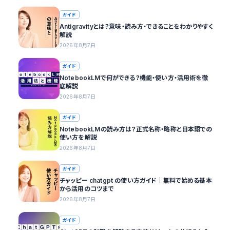
ガイド
Antigravityとは？意味・読み方・できることをわかりやすく
解説
2026年8月7日
ガイド
NotebookLMで何ができる？機能・使い方・活用術を徹
底解説
2026年8月7日
ガイド
NotebookLMの読み方は？正式名称・略称と日本語での
使い方を解説
2026年8月7日
ガイド
チャッピー chatgpt の使い方ガイド｜無料で始める基本
から活用のコツまで
2026年8月7日
ガイド