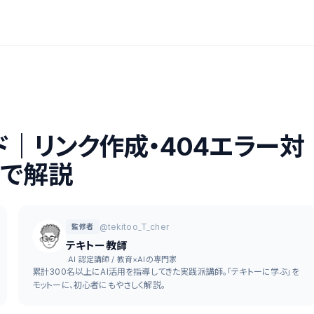
イド｜リンク作成・404エラー対
まで解説
@tekitoo_T_cher
監修者
テキトー教師
.AI 認定講師 / 教育×AIの専門家
累計300名以上にAI活用を指導してきた実践派講師。「テキトーに学ぶ」を
モットーに、初心者にもやさしく解説。