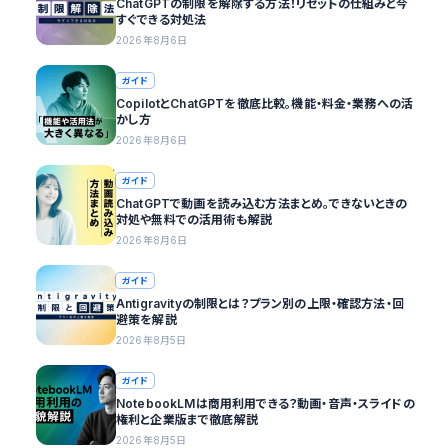
ChatGPTの制限を解除する方法！リセットの仕組みと今
すぐできる対処法
2026年8月6日
ガイド
CopilotとChatGPTを徹底比較。機能・料金・業務への活
かし方
2026年8月6日
ガイド
ChatGPTで動画を読み込む方法まとめ。できないときの
対処や無料での活用術も解説
2026年8月6日
ガイド
Antigravityの制限とは？プラン別の上限・確認方法・回
避策を解説
2026年8月5日
ガイド
NotebookLMは商用利用できる？動画・音声・スライドの
権利と企業版まで徹底解説
2026年8月5日