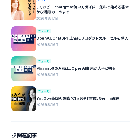
チャッピー chatgpt の使い方ガイド｜無料で始める基本
から活用のコツまで
2026年8月7日
ニュース
OpenAI、ChatGPT広告にプロダクトカルーセルを導入
2026年8月6日
ニュース
MicrosoftのAI売上、OpenAI由来が大半と判明
2026年8月6日
ニュース
YouGov英国AI調査：ChatGPT首位、Gemini躍進
2026年8月6日
関連記事