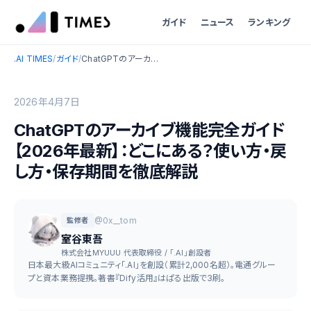
ガイド
ニュース
ランキング
.AI TIMES
/
ガイド
/
ChatGPTのアーカイブ機能完全ガイド【2026年最新】：どこにある？使い方・戻し方・保存期間を徹底解説
2026年4月7日
ChatGPTのアーカイブ機能完全ガイド
【2026年最新】：どこにある？使い方・戻
し方・保存期間を徹底解説
@0x__tom
監修者
室谷東吾
株式会社MYUUU 代表取締役 / 「.AI」創設者
日本最大級AIコミュニティ「.AI」を創設（累計2,000名超）。電通グルー
プと資本業務提携。著書『Dify活用』はぱる出版で3刷。