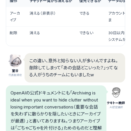
操作
チャット一覧から消えるか
復元できるか
データの扱い
アーカ
消える（非表示）
できる
アカウントに
イブ
ま
削除
消える
できない
30日以内にO
システムから
この違い、意外と知らない人が多いんですよね。
削除してしまって「あの会話どこいった？」ってな
室谷
る人がうちのチームにもいましたw
代表取締役
OpenAIの公式ドキュメントにも「Archiving is
ideal when you want to hide clutter without
テキトー教師
losing important conversations（重要な会話
.AI認定講師
を失わずに散らかりを隠したいときにアーカイブ
が最適）」と書いてありますね。つまりアーカイブ
は「ごちゃごちゃを片付ける」ためのものだと理解