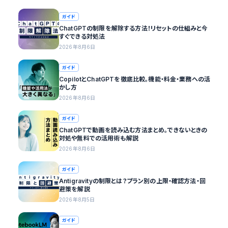
ガイド
ChatGPTの制限を解除する方法！リセットの仕組みと今
すぐできる対処法
2026年8月6日
ガイド
CopilotとChatGPTを徹底比較。機能・料金・業務への活
かし方
2026年8月6日
ガイド
ChatGPTで動画を読み込む方法まとめ。できないときの
対処や無料での活用術も解説
2026年8月6日
ガイド
Antigravityの制限とは？プラン別の上限・確認方法・回
避策を解説
2026年8月5日
ガイド