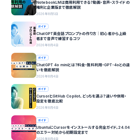
NotebookLMは商用利用できる？動画・音声・スライドの
権利と企業版まで徹底解説
2026年8月5日
ガイド
ChatGPT英会話プロンプトの作り方｜初心者から上級
者まで音声で練習するコツ
2026年8月4日
ガイド
ChatGPT 4o miniとは？料金・無料利用・GPT-4oとの違
いを徹底解説
2026年8月4日
ガイド
CursorとGitHub Copilot、どっちを選ぶ？違いや併用・
設定を徹底比較
2026年8月4日
ガイド
UbuntuにCursorをインストールする完全ガイド。24.04
のエラー対処から初期設定まで
2026年8月4日