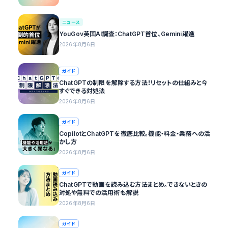
ニュース
YouGov英国AI調査：ChatGPT首位、Gemini躍進
2026年8月6日
ガイド
ChatGPTの制限を解除する方法！リセットの仕組みと今
すぐできる対処法
2026年8月6日
ガイド
CopilotとChatGPTを徹底比較。機能・料金・業務への活
かし方
2026年8月6日
ガイド
ChatGPTで動画を読み込む方法まとめ。できないときの
対処や無料での活用術も解説
2026年8月6日
ガイド