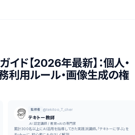
ガイド【2026年最新】：個人・
業務利用ルール・画像生成の権
@tekitoo_T_cher
監修者
テキトー教師
.AI 認定講師 / 教育×AIの専門家
累計300名以上にAI活用を指導してきた実践派講師。「テキトーに学ぶ」を
モットーに、初心者にもやさしく解説。