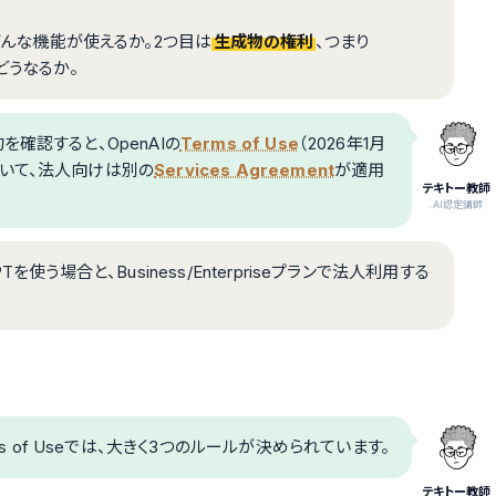
どんな機能が使えるか。2つ目は
生成物の権利
、つまり
どうなるか。
確認すると、OpenAIの
Terms of Use
（2026年1月
いて、法人向けは別の
Services Agreement
が適用
テキトー教師
.AI認定講師
使う場合と、Business/Enterpriseプランで法人利用する
s of Useでは、大きく3つのルールが決められています。
テキトー教師