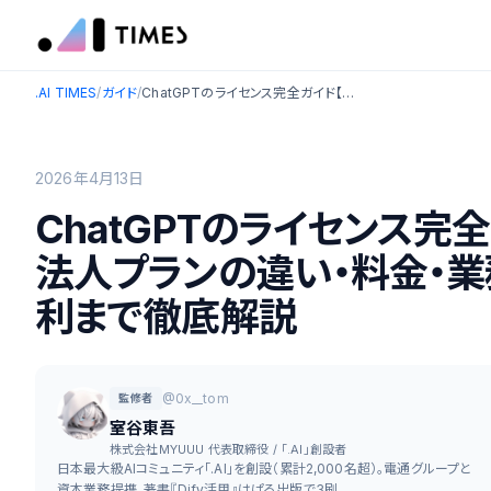
.AI TIMES
/
ガイド
/
ChatGPTのライセンス完全ガイド【2026年最新】：個人・法人プランの違い・料金・業務利用ルール・画像生成の権利まで徹底解説
2026年4月13日
ChatGPTのライセンス完全
法人プランの違い・料金・
利まで徹底解説
@0x__tom
監修者
室谷東吾
株式会社MYUUU 代表取締役 / 「.AI」創設者
日本最大級AIコミュニティ「.AI」を創設（累計2,000名超）。電通グループと
資本業務提携。著書『Dify活用』はぱる出版で3刷。