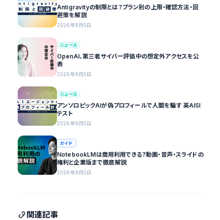
Antigravityの制限とは？プラン別の上限・確認方法・回
避策を解説
2026年8月5日
ニュース
OpenAI、第三者サイバー評価中の想定外アクセスを公
表
2026年8月5日
ニュース
アンソロピックAIが偽プロフィールで人間を騙す 英AISI
テスト
2026年8月5日
ガイド
NotebookLMは商用利用できる？動画・音声・スライドの
権利と企業版まで徹底解説
2026年8月5日
関連記事