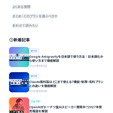
よくある質問
まとめ：どのプランを選ぶべきか
あわせて読みたい
新着記事
ガイド
Google Antigravityを日本語で使う方法｜日本語化か
ら使い方まで徹底解説
2026年8月9日
ガイド
Claude無料版はどこまで使える？機能・制限・有料プラン
との違いを徹底解説
2026年8月9日
ニュース
OpenAIがドーナツ型AIスピーカー開発中？2027年発
売報道を解説