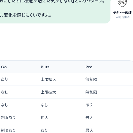
lusにしたのに機能が増えた気がしない」というパターン。
テキトー教師
、変化を感じにくいですよ。
.AI認定講師
Go
Plus
Pro
あり
上限拡大
無制限
なし
上限拡大
無制限
なし
なし
あり
制限あり
拡大
最大
制限あり
あり
最大