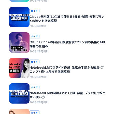
2026年8月9日
ガイド
Claude無料版はどこまで使える？機能・制限・有料プラン
との違いを徹底解説
2026年8月9日
ガイド
Claude Codeの料金を徹底解説！プラン別の価格とAPI
課金の仕組み
2026年8月8日
ガイド
NotebookLMでスライド作成！生成の手順から編集・プ
ロンプト例・上限まで徹底解説
2026年8月8日
ガイド
NotebookLMの制限まとめ：上限・容量・プラン別比較と
賢い使い方
2026年8月8日
ガイド