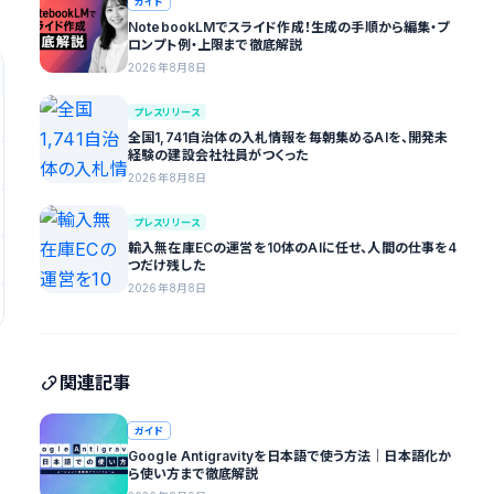
ガイド
NotebookLMでスライド作成！生成の手順から編集・プ
ロンプト例・上限まで徹底解説
2026年8月8日
プレスリリース
全国1,741自治体の入札情報を毎朝集めるAIを、開発未
経験の建設会社社員がつくった
2026年8月8日
プレスリリース
輸入無在庫ECの運営を10体のAIに任せ、人間の仕事を4
つだけ残した
2026年8月8日
関連記事
ガイド
Google Antigravityを日本語で使う方法｜日本語化か
ら使い方まで徹底解説