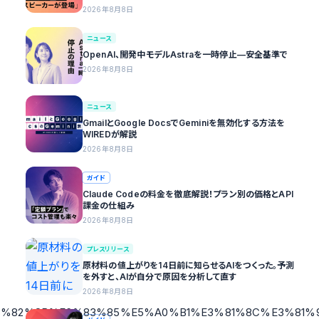
2026年8月8日
ニュース
OpenAI、開発中モデルAstraを一時停止—安全基準で
2026年8月8日
ニュース
GmailとGoogle DocsでGeminiを無効化する方法を
WIREDが解説
2026年8月8日
ガイド
Claude Codeの料金を徹底解説！プラン別の価格とAPI
課金の仕組み
2026年8月8日
プレスリリース
原材料の値上がりを14日前に知らせるAIをつくった。予測
を外すと、AIが自分で原因を分析して直す
2026年8月8日
4%E3%82%8B%E6%83%85%E5%A0%B1%E3%81%8C%E3%81