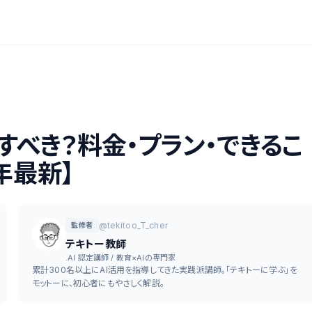
ドすべき？料金・プラン・できるこ
年最新】
@tekitoo_T_cher
監修者
テキトー教師
.AI 認定講師 / 教育×AIの専門家
累計300名以上にAI活用を指導してきた実践派講師。「テキトーに学ぶ」を
モットーに、初心者にもやさしく解説。