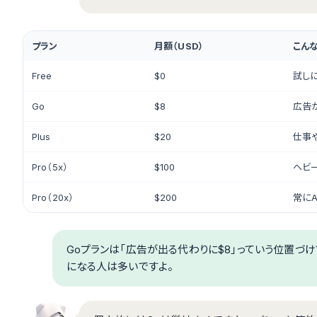
プラン
月額（USD）
こん
Free
$0
試し
Go
$8
広告
Plus
$20
仕事
Pro（5x）
$100
ヘビ
Pro（20x）
$200
常に
Goプランは「広告が出る代わりに$8」っていう位置づ
になる人は多いですよ。