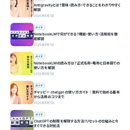
Antigravityとは？意味・読み方・できることをわかりやすく
解説
2026年8月7日
ガイド
NotebookLMで何ができる？機能・使い方・活用術を徹
底解説
2026年8月7日
ガイド
NotebookLMの読み方は？正式名称・略称と日本語での
使い方を解説
2026年8月7日
ガイド
チャッピー chatgpt の使い方ガイド｜無料で始める基本
から活用のコツまで
2026年8月7日
ガイド
ChatGPTの制限を解除する方法！リセットの仕組みと今
すぐできる対処法