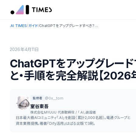
.AI TIMES
/
ガイド
/
ChatGPTをアップグレードすべき？料金・プラン・できること・手順を完全解説【2026年最新】
2026年4月11日
ChatGPTをアップグレー
と・手順を完全解説【2026
@0x__tom
監修者
室谷東吾
株式会社MYUUU 代表取締役 / 「.AI」創設者
日本最大級AIコミュニティ「.AI」を創設（累計2,000名超）。電通グループと
資本業務提携。著書『Dify活用』はぱる出版で3刷。