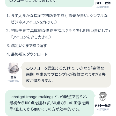
のフローはこういう感じです。
テキトー教師
.AI認定講師
まず大まかな指示で初版を生成（「背景が青い、シンプルな
ビジネスアイコンを作って」）
初版を見て具体的な修正を指示（「もう少し明るい青にして」
「アイコンを少し大きく」）
満足いくまで繰り返す
最終版をダウンロード
このフローを意識するだけで、いきなり「完璧な
画像」を求めてプロンプトが複雑になりすぎる失
室谷
敗が減りますよ。
代表取締役
「chatgpt image making」という観点で言うと、
最初から100点を狙わず、60点くらいの画像を素
テキトー教師
早く出してから磨いていく方が効率的です。
.AI認定講師