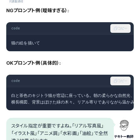
代表取締役
NGプロンプト例（曖昧すぎる）:
code
コピー
猫の絵を描いて
OKプロンプト例（具体的）:
code
コピー
白と茶色のキジトラ猫が窓辺に座っている。朝の柔らかな自然光、水彩
横長構図、背景はぼけた緑の木々。リアル寄りでありながら温かみの
スタイル指定が重要ですよね。「リアル写真風」
「イラスト風」「アニメ調」「水彩画」「油絵」で全然
テキトー教師