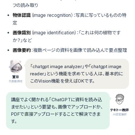
フの読み取り
物体認識
（image recognition）：写真に写っているものの特
定
画像識別
（image identification）：「これは何の植物です
か？」など
画像要約
：複数ページの資料を画像で読み込んで要点整理
「chatgpt image analyzer」や「chatgpt image
reader」という機能を求めている人は、基本的に
室谷
このVision機能を使えばOKです。
代表取締役
講座でよく聞かれる「ChatGPTに資料を読み込
ませたい」という要望も、画像でアップロードか、
テキトー教師
PDFで直接アップロードすることで解決できま
.AI認定講師
す。