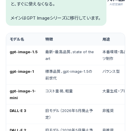
と、すぐに使えなくなる。
.AI認定講師
メインはGPT Imageシリーズに移行しています。
モデル名
特徴
用途
gpt-image-1.5
最新・最高品質、state of the
本番環境・高品
art
ツ制作
gpt-image-1
標準品質、gpt-image-1.5の
バランス型
前世代
gpt-image-1-
コスト重視、軽量
大量生成・プロト
mini
DALL·E 3
旧モデル（2026年5月廃止予
非推奨
定）
DALL·E 2
旧モデル（2026年5月廃止予
非推奨