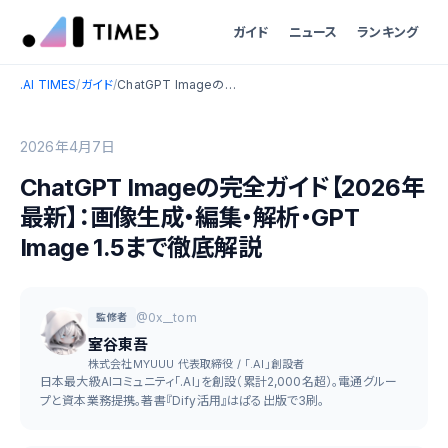
ガイド
ニュース
ランキング
.AI TIMES
/
ガイド
/
ChatGPT Imageの完全ガイド【2026年最新】：画像生成・編集・解析・GPT Image 1.5まで徹底解説
2026年4月7日
ChatGPT Imageの完全ガイド【2026年
最新】：画像生成・編集・解析・GPT
Image 1.5まで徹底解説
@0x__tom
監修者
室谷東吾
株式会社MYUUU 代表取締役 / 「.AI」創設者
日本最大級AIコミュニティ「.AI」を創設（累計2,000名超）。電通グルー
プと資本業務提携。著書『Dify活用』はぱる出版で3刷。