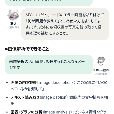
MYUUUだと、コードのエラー画面を貼り付けて
「何が問題か教えて」という使い方をよくしてま
室谷
す。それ以外にも領収書の写真を読み取って経
代表取締役
費処理の補助にするとか。
画像解析でできること
画像解析の活用事例、整理するとこんなイメー
ジです。
テキトー教師
.AI認定講師
画像の内容説明
（image description）：「この写真に何が写
っているか説明して」
テキスト読み取り
（image caption）：画像内の文字情報を抽
出
図表・グラフの分析
（image analysis）：ビジネス資料やグラ