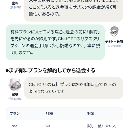
入中の退会について、もう少し掘り下げましょう。
室谷
ここをミスると退会後もサブスクの課金が続く可
代表取締役
能性があるので。
有料プランに入っている場合、退会の前に「解約」
を先にやるのが鉄則です。ChatGPTのサブスクリ
テキトー教師
プションの退会手順は少し複雑なので、丁寧に説
.AI認定講師
明しますね。
まず有料プランを解約してから退会する
ChatGPTの有料プランは2026年時点で以下の
ようになっています。
室谷
代表取締役
プラン
月額
対象
Free
$0
試しに使いたい人