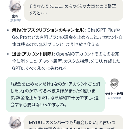
そうなんです。ここ、めちゃくちゃ大事なので整理
すると・・・
室谷
代表取締役
解約（サブスクリプションのキャンセル）
: ChatGPT Plusや
Go、Proなどの有料プランの課金を止めること。アカウント自
体は残るので、無料プランとして引き続き使える
退会（アカウント削除）
: OpenAIのアカウントそのものを完
全に消すこと。チャット履歴、カスタム指示、メモリ、作成した
GPTs、すべて永久に失われる
「課金を止めたいだけ」なのか「アカウントごと消
したい」のかで、やるべき操作がまったく違いま
テキトー教師
す。課金を止めるだけなら解約で十分ですし、退
.AI認定講師
会する必要はないんですよね。
MYUUUのメンバーでも「退会したい」と言いつ