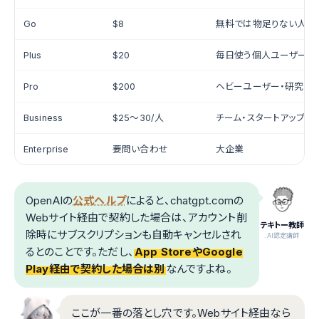
Go
$8
無料では物足りない人
Plus
$20
毎日使う個人ユーザー
Pro
$200
ヘビーユーザー・研究者
Business
$25〜30/人
チーム・スタートアップ
Enterprise
要問い合わせ
大企業
OpenAIの
公式ヘルプ
によると、chatgpt.comの
Webサイト経由で契約した場合は、アカウント削
テキトー教師
除時にサブスクリプションも自動キャンセルされ
.AI認定講師
るとのことです。ただし、
App StoreやGoogle
Play経由で契約した場合は別
なんですよね。
ここが一番の落とし穴です。Webサイト経由なら