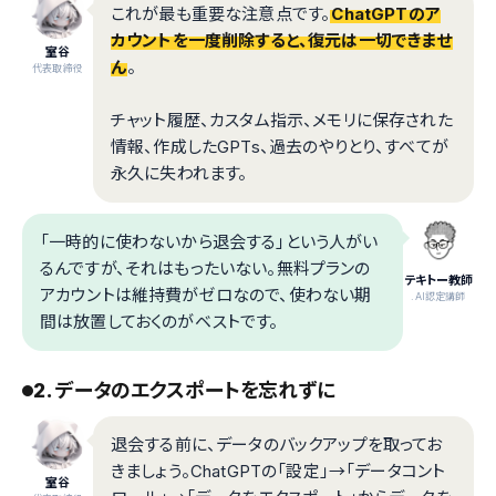
これが最も重要な注意点です。
ChatGPTのア
カウントを一度削除すると、復元は一切できませ
室谷
ん
。
代表取締役
チャット履歴、カスタム指示、メモリに保存された
情報、作成したGPTs、過去のやりとり、すべてが
永久に失われます。
「一時的に使わないから退会する」という人がい
るんですが、それはもったいない。無料プランの
テキトー教師
アカウントは維持費がゼロなので、使わない期
.AI認定講師
間は放置しておくのがベストです。
2. データのエクスポートを忘れずに
退会する前に、データのバックアップを取ってお
きましょう。ChatGPTの「設定」→「データコント
室谷