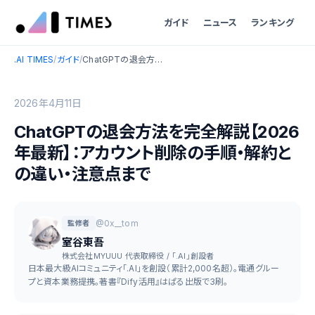
ガイド
ニュース
ランキング
.AI TIMES
/
ガイド
/
ChatGPTの退会方法を完全解説【2026年最新】：アカウント削除の手順・解約との違い・注意点まで
2026年4月11日
ChatGPTの退会方法を完全解説【2026
年最新】：アカウント削除の手順・解約と
の違い・注意点まで
@0x__tom
監修者
室谷東吾
株式会社MYUUU 代表取締役 / 「.AI」創設者
日本最大級AIコミュニティ「.AI」を創設（累計2,000名超）。電通グルー
プと資本業務提携。著書『Dify活用』はぱる出版で3刷。