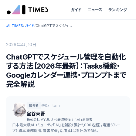
ガイド
ニュース
ランキング
.AI TIMES
/
ガイド
/
ChatGPTでスケジュール管理を自動化する方法【2026年最新】：Tasks機能・Googleカレンダー連携・プロンプトまで完全解説
2026年4月10日
ChatGPTでスケジュール管理を自動化
する方法【2026年最新】：Tasks機能・
Googleカレンダー連携・プロンプトまで
完全解説
@0x__tom
監修者
室谷東吾
株式会社MYUUU 代表取締役 / 「.AI」創設者
日本最大級AIコミュニティ「.AI」を創設（累計2,000名超）。電通グルー
プと資本業務提携。著書『Dify活用』はぱる出版で3刷。