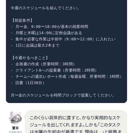
今週のスケジュールを組んでください。

【前提条件】

- 月〜金、9:00〜18:00が基本の就業時間

- 月曜と木曜は14:00に定例会議がある

- 集中が必要な作業は午前中（9:00〜12:00）に入れたい

- 1日に会議は最大2本まで

【今週やるべきこと】

- 企画書の作成（所要時間：3時間）

- クライアントAへの提案書（所要時間：2時間）

- チームへの週次レポート作成（毎週金曜、所要時間：1時間）

- 読書（1日30分）

月〜金のスケジュールを時間ブロックで提案してください。
このくらい具体的に渡すと、かなり実用的なスケ
ジュールを出してくれますよ。しかも「このタスク
室谷
は水曜の午前中が最適です、理由は...」と根拠ま
代表取締役