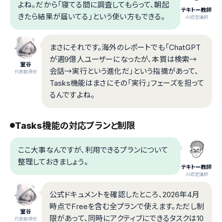
よね。だから「寝てる間に調査してもらって、朝起
テキトー教師
きたら結果が届いてる」という使い方もできる。
.AI認定講師
まさにそれです。海外のレポートでも「ChatGPT
が週9億人ユーザーになったが、本質は検索→
室谷
会話→実行という進化だ」という指摘があって、
代表取締役
Tasks機能はまさにその「実行」フェーズを担って
るんですよね。
Tasks機能の対応プランと制限
ここ大事なんですが、利用できるプランについて
整理しておきましょう。
テキトー教師
.AI認定講師
公式ドキュメントを確認したところ、2026年4月
時点でFreeを含む全プランで使えます。ただし制
室谷
限があって、同時にアクティブにできるタスクは10
代表取締役