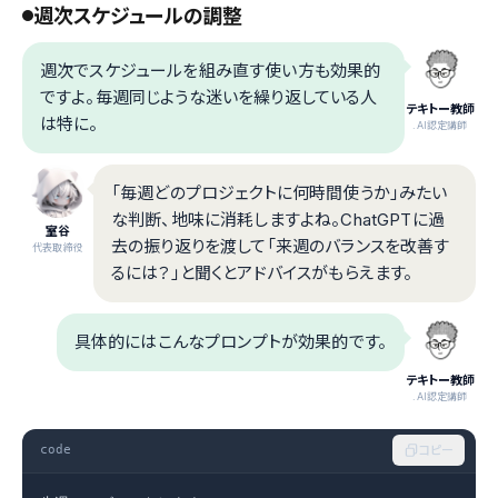
週次スケジュールの調整
週次でスケジュールを組み直す使い方も効果的
ですよ。毎週同じような迷いを繰り返している人
テキトー教師
は特に。
.AI認定講師
「毎週どのプロジェクトに何時間使うか」みたい
な判断、地味に消耗しますよね。ChatGPTに過
室谷
去の振り返りを渡して「来週のバランスを改善す
代表取締役
るには？」と聞くとアドバイスがもらえます。
具体的にはこんなプロンプトが効果的です。
テキトー教師
.AI認定講師
code
コピー