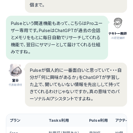
個まで。
Pulseという関連機能もあって、こちらはProユー
ザー専用です。PulseはChatGPTが過去の会話
テキトー教師
とメモリをもとに毎日自動でリサーチしてくれる
.AI認定講師
機能で、翌日にサマリーとして届けてくれる仕組
みですね。
Pulseが個人的に一番面白いと思っていて・・・自
分が「何に興味があるか」をChatGPTが学習し
室谷
た上で、聞いてもいない情報を先出しして持って
代表取締役
きてくれるわけじゃないですか。真の意味でのパ
ーソナルAIアシスタントですよね。
プラン
Tasks利用
Pulse利用
アクティ