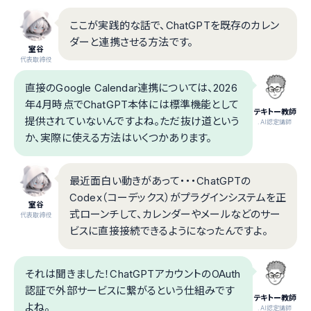
ここが実践的な話で、ChatGPTを既存のカレン
ダーと連携させる方法です。
室谷
代表取締役
直接のGoogle Calendar連携については、2026
年4月時点でChatGPT本体には標準機能として
テキトー教師
提供されていないんですよね。ただ抜け道という
.AI認定講師
か、実際に使える方法はいくつかあります。
最近面白い動きがあって・・・ChatGPTの
Codex（コーデックス）がプラグインシステムを正
室谷
式ローンチして、カレンダーやメールなどのサー
代表取締役
ビスに直接接続できるようになったんですよ。
それは聞きました！ChatGPTアカウントのOAuth
認証で外部サービスに繋がるという仕組みです
テキトー教師
よね。
.AI認定講師