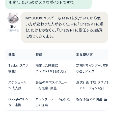
も動く、というのが大きなポイントですね。
MYUUUのメンバーもTasksに気づいてから使
い方が変わった人が多くて。単に「ChatGPTに頼
室谷
む」だけじゃなくて、「ChatGPTに委任する」感覚
代表取締役
になってきてます。
機能
特徴
主な使い方
Tasks（タスク
指定した時間に
定期リマインダー、定時情
機能）
ChatGPTが自動実行
り返しタスク
スケジュール
会話の中でスケジュー
週次計画作成、タスク優先
作成支援
ルを提案・調整
日のルーティン設計
Googleカレン
カレンダーデータを参照
既存予定との調整、空き
ダー連携
して提案