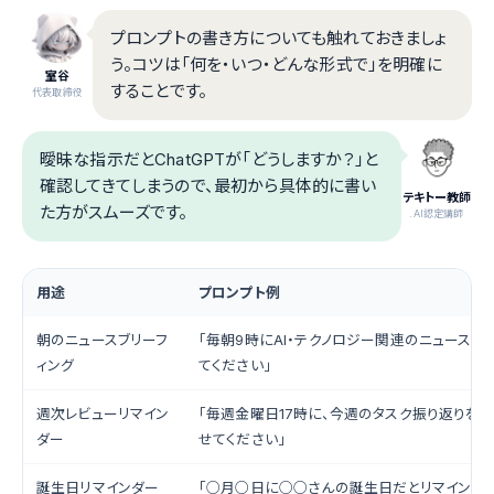
プロンプトの書き方についても触れておきましょ
う。コツは「何を・いつ・どんな形式で」を明確に
室谷
することです。
代表取締役
曖昧な指示だとChatGPTが「どうしますか？」と
確認してきてしまうので、最初から具体的に書い
テキトー教師
た方がスムーズです。
.AI認定講師
用途
プロンプト例
朝のニュースブリーフ
「毎朝9時にAI・テクノロジー関連のニュースを
ィング
てください」
週次レビューリマイン
「毎週金曜日17時に、今週のタスク振り返りをす
ダー
せてください」
誕生日リマインダー
「○月○日に○○さんの誕生日だとリマインドし