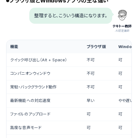
ブラウザ版とWindowsアプリの主な違い
整理すると、こういう構造になります。
テキトー教師
.AI認定講師
機能
ブラウザ版
Window
クイック呼び出し（Alt + Space）
不可
可
コンパニオンウィンドウ
不可
可
常駐・バックグラウンド動作
不可
可
最新機能への対応速度
早い
やや遅い場
ファイルのアップロード
可
可
高度な音声モード
可
可