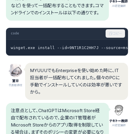
テキトー教師
など）を使って一括配布することもできます。コマ
.AI認定講師
ンドラインでのインストールは以下の通りです。
code
コピー
winget.exe install --id=9NT1R1C2HH7J --source=msst
MYUUUでもEnterpriseを使い始めた時に、IT
担当者が一括配布してくれました。個々のPCに
室谷
手動でインストールしていくのは効率が悪いです
代表取締役
から。
注意点として、ChatGPTはMicrosoft Store経
由で配布されているので、企業のIT管理者が
テキトー教師
Microsoft Storeからのアプリ取得を制限してい
.AI認定講師
る場合は、まずそのポリシーの変更が必要になり