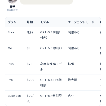
室谷
代表取締役
プラン
月額
モデル
エージェントモード
用
Free
無料
GPT-5.3（制限
制限あり
試し
付き）
Go
$8
GPT-5.3（拡張）
制限あり
軽
用
Plus
$20
高度な推論モデ
拡張
個人
ル
用
Pro
$200
GPT-5.4 Pro無
最大限
ヘビ
制限
ー・
Business
$20/
GPT-5.4無制限
含む
チー
人
トア