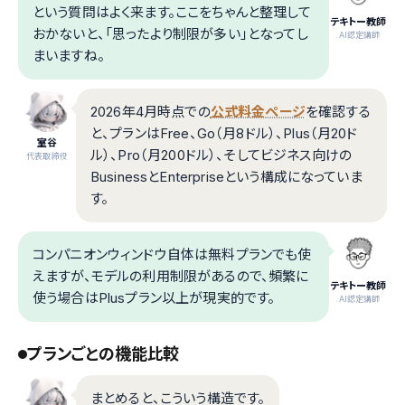
という質問はよく来ます。ここをちゃんと整理して
テキトー教師
おかないと、「思ったより制限が多い」となってし
.AI認定講師
まいますね。
2026年4月時点での
公式料金ページ
を確認する
と、プランはFree、Go（月8ドル）、Plus（月20ド
室谷
ル）、Pro（月200ドル）、そしてビジネス向けの
代表取締役
BusinessとEnterpriseという構成になっていま
す。
コンパニオンウィンドウ自体は無料プランでも使
えますが、モデルの利用制限があるので、頻繁に
テキトー教師
使う場合はPlusプラン以上が現実的です。
.AI認定講師
プランごとの機能比較
まとめると、こういう構造です。