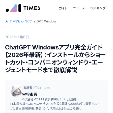
ガイド
ニュース
ランキング
.AI TIMES
/
ガイド
/
ChatGPT Windowsアプリ完全ガイド【2026年最新】：インストールからショートカット・コンパニオンウィンドウ・エージェントモードまで徹底解説
2026年4月8日
ChatGPT Windowsアプリ完全ガイド
【2026年最新】：インストールからショー
トカット・コンパニオンウィンドウ・エー
ジェントモードまで徹底解説
@0x__tom
監修者
室谷東吾
株式会社MYUUU 代表取締役 / 「.AI」創設者
日本最大級AIコミュニティ「.AI」を創設（累計2,000名超）。電通グルー
プと資本業務提携。著書『Dify活用』はぱる出版で3刷。