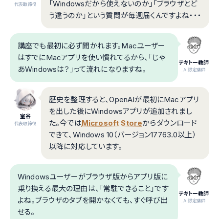
「Windowsだから使えないのか」「ブラウザとど
代表取締役
う違うのか」という質問が毎週届くんですよね・・・
講座でも最初に必ず聞かれます。Macユーザー
はすでにMacアプリを使い慣れてるから、「じゃ
テキトー教師
あWindowsは？」って流れになりますね。
.AI認定講師
歴史を整理すると、OpenAIが最初にMacアプリ
を出した後にWindowsアプリが追加されまし
室谷
た。今では
Microsoft Store
からダウンロード
代表取締役
できて、Windows 10（バージョン17763.0以上）
以降に対応しています。
Windowsユーザーがブラウザ版からアプリ版に
乗り換える最大の理由は、「常駐できること」です
テキトー教師
よね。ブラウザのタブを開かなくても、すぐ呼び出
.AI認定講師
せる。