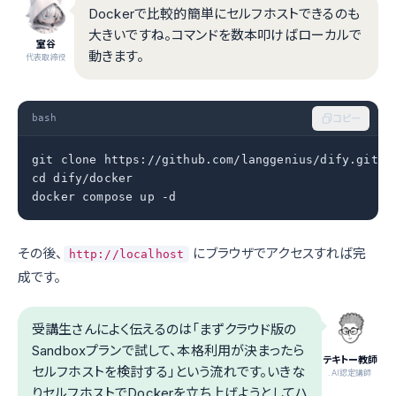
Dockerで比較的簡単にセルフホストできるのも
大きいですね。コマンドを数本叩けばローカルで
室谷
動きます。
代表取締役
bash
コピー
git clone https://github.com/langgenius/dify.git

cd dify/docker

docker compose up -d
その後、
にブラウザでアクセスすれば完
http://localhost
成です。
受講生さんによく伝えるのは「まずクラウド版の
Sandboxプランで試して、本格利用が決まったら
テキトー教師
セルフホストを検討する」という流れです。いきな
.AI認定講師
りセルフホストでDockerを立ち上げようとしてハ