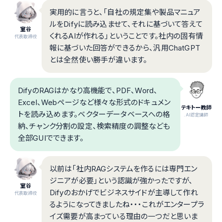
実用的に言うと、「自社の規定集や製品マニュア
ルをDifyに読み込ませて、それに基づいて答えて
室谷
くれるAIが作れる」ということです。社内の固有情
代表取締役
報に基づいた回答ができるから、汎用ChatGPT
とは全然使い勝手が違います。
DifyのRAGはかなり高機能で、PDF、Word、
Excel、Webページなど様々な形式のドキュメン
テキトー教師
トを読み込めます。ベクターデータベースへの格
.AI認定講師
納、チャンク分割の設定、検索精度の調整なども
全部GUIでできます。
以前は「社内RAGシステムを作るには専門エン
ジニアが必要」という認識が強かったですが、
室谷
Difyのおかげでビジネスサイドが主導して作れ
代表取締役
るようになってきましたね・・・これがエンタープラ
イズ需要が高まっている理由の一つだと思いま