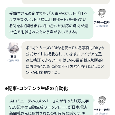
受講生さんの企業でも、「人事FAQボット」「ITヘ
ルプデスクボット」「製品仕様ボット」を作ってい
テキトー教師
る例をよく聞きます。問い合わせ対応の時間が週
.AI認定講師
単位で削減されたという声が多いですね。
ボルボ・カーズがDifyを使っている事例もDifyの
公式サイトに掲載されています。「アイデアを迅
室谷
速に検証できるツールは、AIの最前線を戦略的
代表取締役
に切り拓くために必要不可欠な存在」というコメ
ントが印象的でした。
記事・コンテンツ生成の自動化
.AIコミュニティのメンバーさんが作った「1万文字
SEO記事の自動生成ワークフロー」が日本経済
テキトー教師
新聞社さんに取材されたのも有名な話です。キ
.AI認定講師