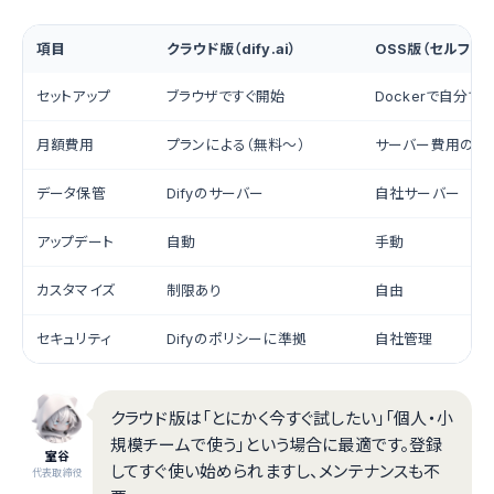
項目
クラウド版（dify.ai）
OSS版（セルフホ
セットアップ
ブラウザですぐ開始
Dockerで自分で
月額費用
プランによる（無料〜）
サーバー費用のみ
データ保管
Difyのサーバー
自社サーバー
アップデート
自動
手動
カスタマイズ
制限あり
自由
セキュリティ
Difyのポリシーに準拠
自社管理
クラウド版は「とにかく今すぐ試したい」「個人・小
規模チームで使う」という場合に最適です。登録
室谷
してすぐ使い始められますし、メンテナンスも不
代表取締役