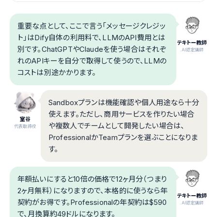
重要な点として、ここで言う「メッセージクレジッ
ト」はDify自体の利用料で、LLMのAPI費用とは
テキトー教師
別です。ChatGPTやClaudeを使う場合はそれぞ
.AI認定講師
れのAPIキーを自分で取得して使うので、LLMの
コストは別途かかります。
Sandboxプランは機能確認や個人用途なら十分
使えます。ただし、商用サービスを作りたい場合
室谷
や複数人でチームとして開発したい場合は、
代表取締役
ProfessionalかTeamプランを選ぶことになりま
す。
年額払いにすると10倍の価格で12ヶ月分（つまり
2ヶ月無料）になりますので、本格的に使うなら年
テキトー教師
契約がお得です。Professionalの年契約は$590
.AI認定講師
で、月換算約49ドルになります。