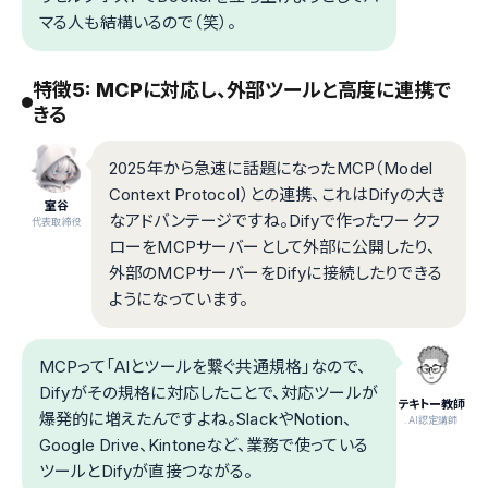
マる人も結構いるので（笑）。
特徴5: MCPに対応し、外部ツールと高度に連携で
きる
2025年から急速に話題になったMCP（Model
Context Protocol）との連携、これはDifyの大き
室谷
なアドバンテージですね。Difyで作ったワークフ
代表取締役
ローをMCPサーバーとして外部に公開したり、
外部のMCPサーバーをDifyに接続したりできる
ようになっています。
MCPって「AIとツールを繋ぐ共通規格」なので、
Difyがその規格に対応したことで、対応ツールが
テキトー教師
爆発的に増えたんですよね。SlackやNotion、
.AI認定講師
Google Drive、Kintoneなど、業務で使っている
ツールとDifyが直接つながる。