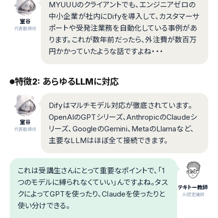
MYUUUのクライアントでも、エンジニアゼロの
中小企業が社内にDifyを導入して、カスタマーサ
室谷
ポートや受発注業務を自動化している事例があ
代表取締役
ります。これが数年前だったら、外注費が数百万
円かかっていたような話ですよね・・・
特徴2: あらゆるLLMに対応
Difyはマルチモデル対応が徹底されています。
OpenAIのGPTシリーズ、AnthropicのClaudeシ
室谷
リーズ、GoogleのGemini、MetaのLlamaなど、
代表取締役
主要なLLMはほぼ全て接続できます。
これは受講生さんにとって重要なポイントで、「1
つのモデルに縛られなくていい」んですよね。タス
テキトー教師
クによってGPTを使ったり、Claudeを使ったりと
.AI認定講師
使い分けできる。