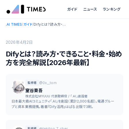
ガイド
ニュース
ランキング
.AI TIMES
/
ガイド
/
Difyとは？読み方・できること・料金・始め方を完全解説【2026年最新】
2026年4月2日
Difyとは？読み方・できること・料金・始め
方を完全解説【2026年最新】
@0x__tom
監修者
室谷東吾
株式会社MYUUU 代表取締役 / 「.AI」創設者
日本最大級AIコミュニティ「.AI」を創設（累計2,000名超）。電通グルー
プと資本業務提携。著書『Dify活用』はぱる出版で3刷。
@tekitoo_T_cher
監修者