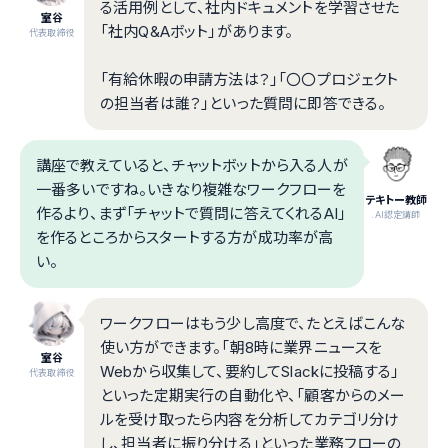
る活用例として、社内ドキュメントを学習させた
室谷
「社内Q&Aボット」があります。
代表取締役
「有給休暇の申請方法は？」「〇〇プロジェクト
の担当者は誰？」といった質問に即答できる。
講座で教えていると、チャットボットから入る人が
一番多いですね。いきなり複雑なワークフローを
テキトー教師
作るより、まず「チャットで質問に答えてくれるAI」
.AI認定講師
を作るところからスタートする方が成功率が高
い。
ワークフローはもう少し高度で、たとえばこんな
使い方ができます。「朝8時に業界ニュースを
室谷
Webから収集して、要約してSlackに投稿する」
代表取締役
といった定期実行の自動化や、「顧客からのメー
ルを受け取ったら内容を分析してカテゴリ分け
し、担当者に振り分ける」といった業務フローの