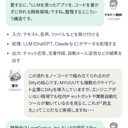
要するに、「LLMを使ったアプリを、コードを書か
ずに作れる開発環境」ですね。整理するとこうい
テキトー教師
う構造です。
.AI認定講師
入力: テキスト、音声、ファイルなどを受け付ける
処理: LLM（ChatGPT、Claudeなど）がデータを処理する
出力: チャット応答、文書作成、自動メール送信などの結果を
出す
この流れをノーコードで組み立てられるのが
Difyの核心です。MYUUUでも複数のクライアン
室谷
ト企業にDifyを導入していますが、エンジニアが
代表取締役
いない現場でも社内チャットボットや業務自動化
ツールが動いているのを見ると、これが「民主
化」ってことだなと実感しますね・・・
開発元はLangGenius, Inc.という中国系スター