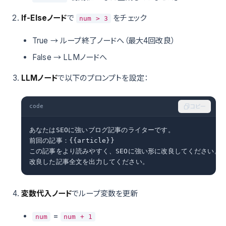
If-Elseノード
で
をチェック
num > 3
True → ループ終了ノードへ（最大4回改良）
False → LLMノードへ
LLMノード
で以下のプロンプトを設定：
code
コピー
あなたはSEOに強いブログ記事のライターです。

前回の記事：{{article}}

この記事をより読みやすく、SEOに強い形に改良してください。

改良した記事全文を出力してください。
変数代入ノード
でループ変数を更新
=
num
num + 1