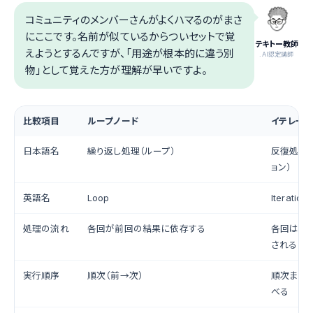
コミュニティのメンバーさんがよくハマるのがまさ
にここです。名前が似ているからついセットで覚
テキトー教師
えようとするんですが、「用途が根本的に違う別
.AI認定講師
物」として覚えた方が理解が早いですよ。
比較項目
ループノード
イテレーシ
日本語名
繰り返し処理（ループ）
反復処理（
ョン）
英語名
Loop
Iteration
処理の流れ
各回が前回の結果に依存する
各回は独
される
実行順序
順次（前→次）
順次また
べる