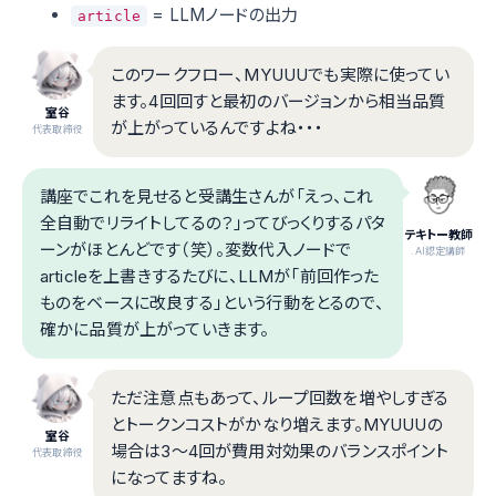
= LLMノードの出力
article
このワークフロー、MYUUUでも実際に使ってい
ます。4回回すと最初のバージョンから相当品質
室谷
が上がっているんですよね・・・
代表取締役
講座でこれを見せると受講生さんが「えっ、これ
全自動でリライトしてるの？」ってびっくりするパタ
テキトー教師
ーンがほとんどです（笑）。変数代入ノードで
.AI認定講師
articleを上書きするたびに、LLMが「前回作った
ものをベースに改良する」という行動をとるので、
確かに品質が上がっていきます。
ただ注意点もあって、ループ回数を増やしすぎる
とトークンコストがかなり増えます。MYUUUの
室谷
場合は3〜4回が費用対効果のバランスポイント
代表取締役
になってますね。