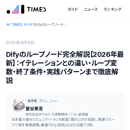
ガイド
ニュース
ランキング
.AI TIMES
/
ガイド
/
Difyのループノード完全解説【2026年最新】：イテレーションとの違い・ループ変数・終了条件・実践パターンまで徹底解説
2026年4月15日
Difyのループノード完全解説【2026年最
新】：イテレーションとの違い・ループ変
数・終了条件・実践パターンまで徹底解
説
@0x__tom
監修者
室谷東吾
株式会社MYUUU 代表取締役 / 「.AI」創設者
日本最大級AIコミュニティ「.AI」を創設（累計2,000名超）。電通グルー
プと資本業務提携。著書『Dify活用』はぱる出版で3刷。