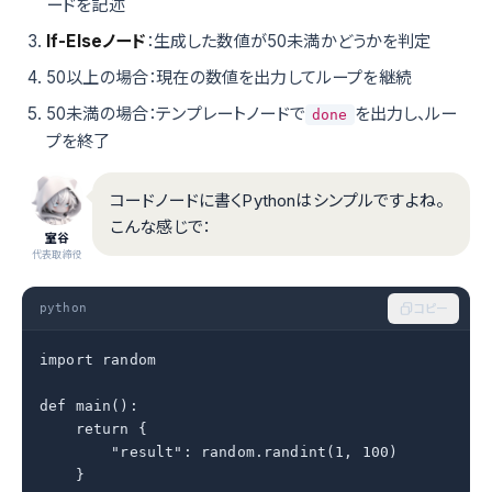
ードを記述
If-Elseノード
：生成した数値が50未満かどうかを判定
50以上の場合：現在の数値を出力してループを継続
50未満の場合：テンプレートノードで
を出力し、ルー
done
プを終了
コードノードに書くPythonはシンプルですよね。
こんな感じで：
室谷
代表取締役
python
コピー
import random

def main():

    return {

        "result": random.randint(1, 100)

    }