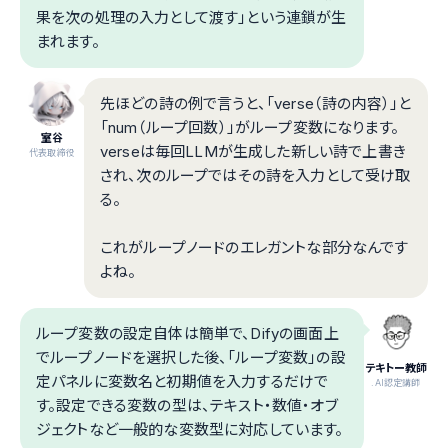
果を次の処理の入力として渡す」という連鎖が生
まれます。
先ほどの詩の例で言うと、「verse（詩の内容）」と
「num（ループ回数）」がループ変数になります。
室谷
verseは毎回LLMが生成した新しい詩で上書き
代表取締役
され、次のループではその詩を入力として受け取
る。
これがループノードのエレガントな部分なんです
よね。
ループ変数の設定自体は簡単で、Difyの画面上
でループノードを選択した後、「ループ変数」の設
テキトー教師
定パネルに変数名と初期値を入力するだけで
.AI認定講師
す。設定できる変数の型は、テキスト・数値・オブ
ジェクトなど一般的な変数型に対応しています。