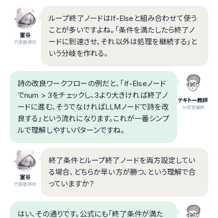
ループ終了ノードはIf-Elseと組み合わせて使う
ことが多いですよね。「条件を満たしたら終了ノ
室谷
ードに到達させ、それ以外は処理を継続する」と
代表取締役
いう分岐を作れる。
詩の改良ワークフローの例だと、「If-Elseノード
でnum > 3をチェックし、3より大きければ終了ノ
テキトー教師
ードに進む、そうでなければLLMノードで詩を改
.AI認定講師
良する」という流れになります。これが一番シンプ
ルで理解しやすいパターンですね。
終了条件とループ終了ノードを両方設定してい
る場合、どちらか早い方が勝つ、という理解で合
室谷
っていますか？
代表取締役
はい、その通りです。公式にも「終了条件が満た