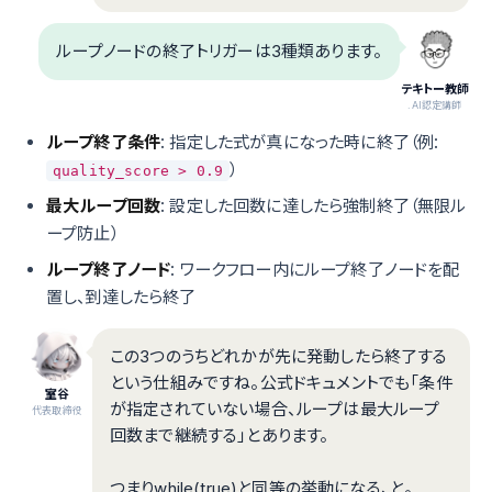
ループノードの終了トリガーは3種類あります。
テキトー教師
.AI認定講師
ループ終了条件
: 指定した式が真になった時に終了（例:
）
quality_score > 0.9
最大ループ回数
: 設定した回数に達したら強制終了（無限ル
ープ防止）
ループ終了ノード
: ワークフロー内にループ終了ノードを配
置し、到達したら終了
この3つのうちどれかが先に発動したら終了する
という仕組みですね。公式ドキュメントでも「条件
室谷
が指定されていない場合、ループは最大ループ
代表取締役
回数まで継続する」とあります。
つまりwhile(true)と同等の挙動になる、と。