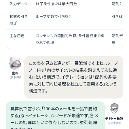
入力データ
終了条件または最大回数
配列（リス
状態の引き
ループ変数で引き継ぐ
引き継がな
継ぎ
主な用途
コンテンツの段階的改良、条件達成まで繰
配列デー
り返す処理
理
この表を見ると違いが一目瞭然ですよね。ループ
ノードは「前のサイクルの結果を踏まえて次に進
室谷
む」という構造で、イテレーションは「配列の各要
代表取締役
素に対して同じ処理を独立して適用する」という
構造です。
具体例で言うと、「100本のメールを一括で要約
する」ならイテレーションノードが最適です。各メ
テキトー教師
ールの処理は互いに依存しないので、並列処理
.AI認定講師