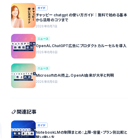
ガイド
チャッピー chatgpt の使い方ガイド｜無料で始める基本
から活用のコツまで
2026年8月7日
ニュース
OpenAI、ChatGPT広告にプロダクトカルーセルを導入
2026年8月6日
ニュース
MicrosoftのAI売上、OpenAI由来が大半と判明
2026年8月6日
関連記事
ガイド
NotebookLMの制限まとめ：上限・容量・プラン別比較と
賢い使い方