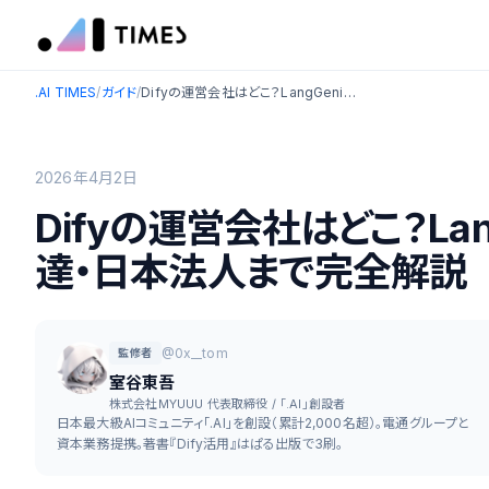
.AI TIMES
/
ガイド
/
Difyの運営会社はどこ？LangGeniusの創業者・資金調達・日本法人まで完全解説
2026年4月2日
Difyの運営会社はどこ？La
達・日本法人まで完全解説
@0x__tom
監修者
室谷東吾
株式会社MYUUU 代表取締役 / 「.AI」創設者
日本最大級AIコミュニティ「.AI」を創設（累計2,000名超）。電通グループと
資本業務提携。著書『Dify活用』はぱる出版で3刷。