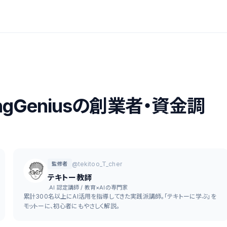
ngGeniusの創業者・資金調
@tekitoo_T_cher
監修者
テキトー教師
.AI 認定講師 / 教育×AIの専門家
累計300名以上にAI活用を指導してきた実践派講師。「テキトーに学ぶ」を
モットーに、初心者にもやさしく解説。