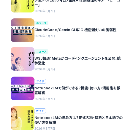
ジョン・スカルツィ氏「生成AIは創造性のギター・ヒーロ
ー」
2026年8月7日
ニュース
ClaudeCode/GeminiCLIにCI機密漏えいの脆弱性
2026年8月7日
ニュース
WSJ報道：Metaがコーディングエージェントを公開、競
争激化
2026年8月7日
ガイド
NotebookLMで何ができる？機能・使い方・活用術を徹
底解説
2026年8月7日
ガイド
NotebookLMの読み方は？正式名称・略称と日本語での
使い方を解説
2026年8月7日