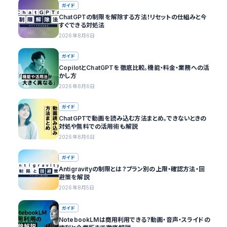
ガイド
ChatGPTの制限を解除する方法！リセットの仕組みと今
すぐできる対処法
2026年8月6日
ガイド
CopilotとChatGPTを徹底比較。機能・料金・業務への活
かし方
2026年8月6日
ガイド
ChatGPTで動画を読み込む方法まとめ。できないときの
対処や無料での活用術も解説
2026年8月6日
ガイド
Antigravityの制限とは？プラン別の上限・確認方法・回
避策を解説
2026年8月5日
ガイド
NotebookLMは商用利用できる？動画・音声・スライドの