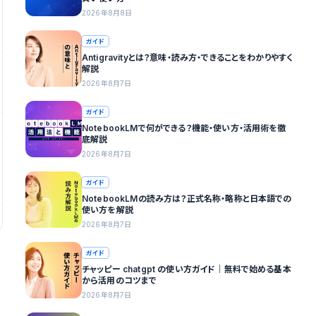
2026年8月8日
ガイド
Antigravityとは？意味・読み方・できることをわかりやすく
解説
2026年8月7日
ガイド
NotebookLMで何ができる？機能・使い方・活用術を徹
底解説
2026年8月7日
ガイド
NotebookLMの読み方は？正式名称・略称と日本語での
使い方を解説
2026年8月7日
ガイド
チャッピー chatgpt の使い方ガイド｜無料で始める基本
から活用のコツまで
2026年8月7日