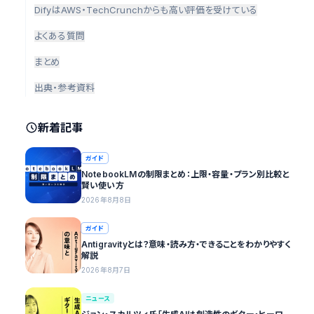
DifyはAWS・TechCrunchからも高い評価を受けている
よくある質問
まとめ
出典・参考資料
新着記事
ガイド
NotebookLMの制限まとめ：上限・容量・プラン別比較と
賢い使い方
2026年8月8日
ガイド
Antigravityとは？意味・読み方・できることをわかりやすく
解説
2026年8月7日
ニュース