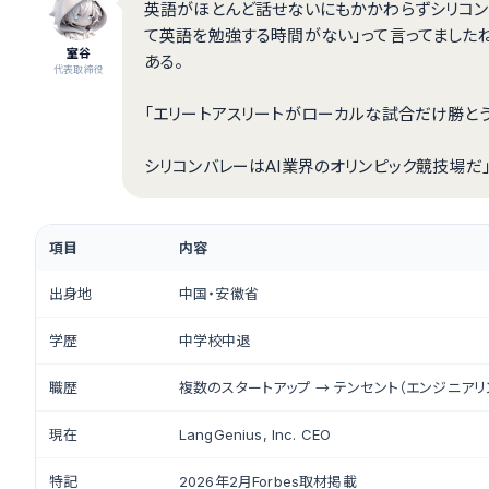
英語がほとんど話せないにもかかわらずシリコン
て英語を勉強する時間がない」って言ってました
室谷
ある。
代表取締役
「エリートアスリートがローカルな試合だけ勝とう
シリコンバレーはAI業界のオリンピック競技場だ
項目
内容
出身地
中国・安徽省
学歴
中学校中退
職歴
複数のスタートアップ → テンセント（エンジニア
現在
LangGenius, Inc. CEO
特記
2026年2月Forbes取材掲載