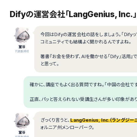
Difyの運営会社「LangGenius, Inc.
今回はDifyの運営会社の話をしましょう。「Dify
コミュニティでも結構よく聞かれるんですよね。
室谷
代表取締役
著書『お金を使わず、AIを働かせる「Dify」活
と思って。
確かに、講座でもよく出る質問ですね。「中国の会社です
正直、パッと答えられない受講生さんが多い印象があり
ざっくり言うと、
LangGenius, Inc.（ラングジ
ォルニア州メンローパーク。
室谷
代表取締役