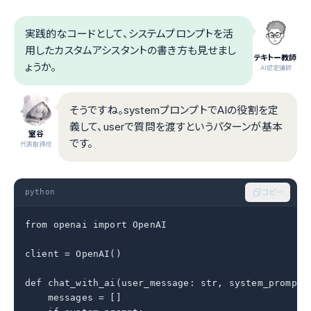
実践的なコードとして、システムプロンプトを活
用したカスタムアシスタントの書き方も見せまし
テキトー教師
ょうか。
.AI認定講師
そうですね。systemプロンプトでAIの役割を定
義して、userで質問を渡すというパターンが基本
室谷
です。
代表取締役
python
コピー
from openai import OpenAI

client = OpenAI()

def chat_with_ai(user_message: str, system_prompt: 
    messages = []
