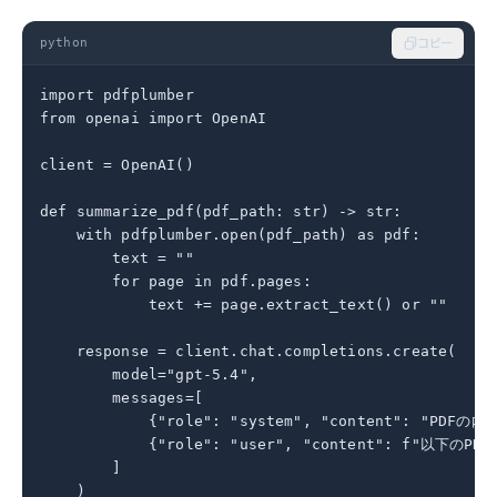
python
コピー
import pdfplumber

from openai import OpenAI

client = OpenAI()

def summarize_pdf(pdf_path: str) -> str:

    with pdfplumber.open(pdf_path) as pdf:

        text = ""

        for page in pdf.pages:

            text += page.extract_text() or ""

    response = client.chat.completions.create(

        model="gpt-5.4",

        messages=[

            {"role": "system", "content": "
            {"role": "user", "content": f"以下のP
        ]

    )
