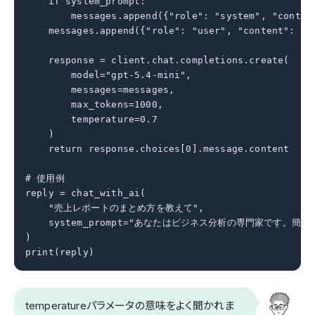
    if system_prompt:

        messages.append({"role": "system", "content
    messages.append({"role": "user", "content": use
    response = client.chat.completions.create(

        model="gpt-5.4-mini",

        messages=messages,

        max_tokens=1000,

        temperature=0.7

    )

    return response.choices[0].message.content

# 使用例

reply = chat_with_ai(

    "売上レポートのまとめ方を教えて",

    system_prompt="あなたはビジネス分析の専門家です。簡
)

print(reply)
temperatureパラメータの意味をよく聞かれま