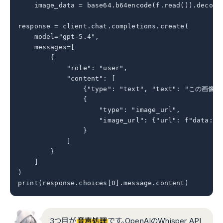
    image_data = base64.b64encode(f.read()).decode(
response = client.chat.completions.create(

    model="gpt-5.4",

    messages=[

        {

            "role": "user",

            "content": [

                {"type": "text", "text": "この
                {

                    "type": "image_url",

                    "image_url": {"url": f"data:ima
                }

            ]

        }

    ]

)

print(response.choices[0].message.content)
3つ目が
音声処理
です。OpenAIのWhisper API