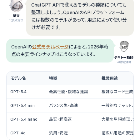
ChatGPT APIで使えるモデルの種類についても
整理しましょう。OpenAIのAPIプラットフォーム
室谷
には複数のモデルがあって、用途によって使い分
代表取締役
けが必要です。
OpenAIの
公式モデルページ
によると、2026年時
点の主要ラインナップはこうなっています。
テキトー教師
.AI認定講師
モデル名
特徴
推奨用途
GPT-5.4
最高性能・複雑な推論
複雑なコード生成、
GPT-5.4 mini
バランス型・高速
一般的なチャット、要
GPT-5.4 nano
最安・超高速
大量の単純処理、分
GPT-4o
汎用・安定
幅広い用途の安定処