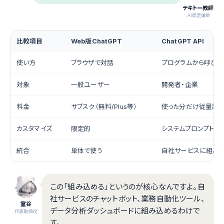
テキトー教師
.AI認定講師
比較項目
Web版ChatGPT
ChatGPT API
使い方
ブラウザで対話
プログラムから呼び出
対象
一般ユーザー
開発者・企業
料金
サブスク（無料/Plus等）
使った分だけ従量課
カスタマイズ
限定的
システムプロンプト等
統合
単体で使う
自社サービスに組み
この「組み込める」というのが核心なんですよ。自
社サービスのチャットボット、業務自動化ツール、
室谷
データ分析ダッシュボードに組み込めるわけで
代表取締役
す。