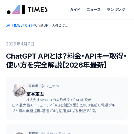
ガイド
ニュース
ランキング
.AI TIMES
/
ガイド
/
ChatGPT APIとは？料金・APIキー取得・使い方を完全解説【2026年最新】
2026年4月7日
ChatGPT APIとは？料金・APIキー取得・
使い方を完全解説【2026年最新】
@0x__tom
監修者
室谷東吾
株式会社MYUUU 代表取締役 / 「.AI」創設者
日本最大級AIコミュニティ「.AI」を創設（累計2,000名超）。電通グルー
プと資本業務提携。著書『Dify活用』はぱる出版で3刷。
@tekitoo_T_cher
監修者