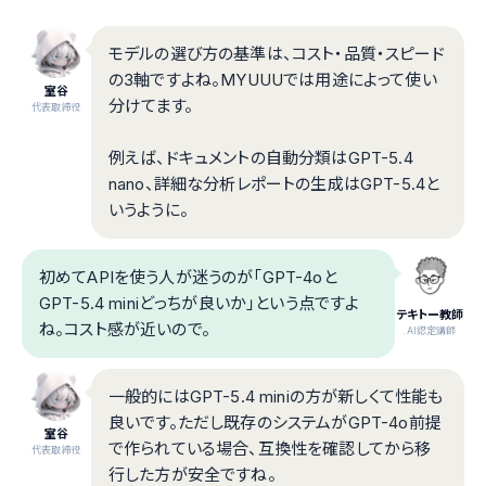
モデルの選び方の基準は、コスト・品質・スピード
の3軸ですよね。MYUUUでは用途によって使い
室谷
分けてます。
代表取締役
例えば、ドキュメントの自動分類はGPT-5.4
nano、詳細な分析レポートの生成はGPT-5.4と
いうように。
初めてAPIを使う人が迷うのが「GPT-4oと
GPT-5.4 miniどっちが良いか」という点ですよ
テキトー教師
ね。コスト感が近いので。
.AI認定講師
一般的にはGPT-5.4 miniの方が新しくて性能も
良いです。ただし既存のシステムがGPT-4o前提
室谷
で作られている場合、互換性を確認してから移
代表取締役
行した方が安全ですね。