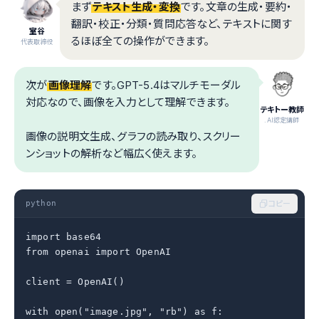
まず
テキスト生成・変換
です。文章の生成・要約・
翻訳・校正・分類・質問応答など、テキストに関す
室谷
るほぼ全ての操作ができます。
代表取締役
次が
画像理解
です。GPT-5.4はマルチモーダル
対応なので、画像を入力として理解できます。
テキトー教師
.AI認定講師
画像の説明文生成、グラフの読み取り、スクリー
ンショットの解析など幅広く使えます。
python
コピー
import base64

from openai import OpenAI

client = OpenAI()

with open("image.jpg", "rb") as f:
