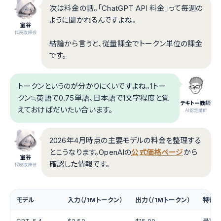
次は料金の話。「ChatGPT API 料金」って毎週の
ように聞かれるんですよね。
室谷
代表取締役
結論から言うと、従量課金でトークン単位の課金
です。
トークンというのが分かりにくいですよね。1トー
クン≒英語で0.75単語、日本語で1文字程度と覚
テキトー教師
えておけばだいたい合います。
.AI認定講師
2026年4月時点の主要モデルの料金を整理する
とこうなります。OpenAIの
公式価格ページ
から
室谷
確認した情報です。
代表取締役
モデル
入力（/1Mトークン）
出力（/1Mトークン）
特徴