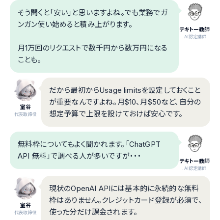
そう聞くと「安い」と思いますよね。でも業務でガ
ンガン使い始めると積み上がります。
テキトー教師
.AI認定講師
月1万回のリクエストで数千円から数万円になる
ことも。
だから最初からUsage limitsを設定しておくこと
が重要なんですよね。月$10、月$50など、自分の
室谷
想定予算で上限を設けておけば安心です。
代表取締役
無料枠についてもよく聞かれます。「ChatGPT
API 無料」で調べる人が多いですが・・・
テキトー教師
.AI認定講師
現状のOpenAI APIには基本的に永続的な無料
枠はありません。クレジットカード登録が必須で、
室谷
使った分だけ課金されます。
代表取締役