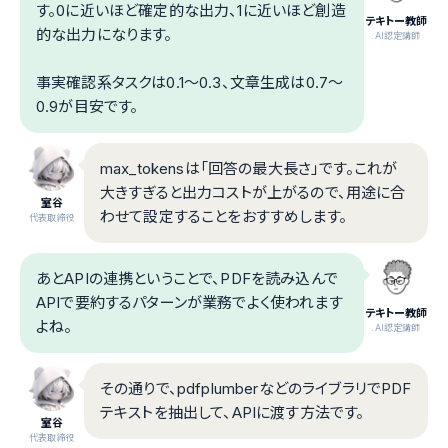
す。0に近いほど確定的な出力、1に近いほど創造
テキトー教師
的な出力になります。
.AI認定講師
事実確認系タスクは0.1〜0.3、文章生成は0.7〜
0.9が目安です。
max_tokensは「回答の最大長さ」です。これが
大きすぎると出力コストが上がるので、用途に合
室谷
わせて設定することをおすすめします。
代表取締役
あとAPIの連携ということで、PDFを読み込んで
APIで要約するパターンが業務でよく使われます
テキトー教師
よね。
.AI認定講師
その通りで、pdfplumberなどのライブラリでPDF
テキストを抽出して、APIに渡す方法です。
室谷
代表取締役