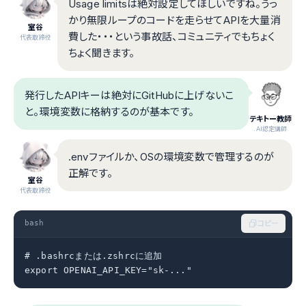
Usage limitsは絶対設定してほしいですね。うっ
かり無限ループのコードを走らせてAPIを大量消
室谷
費した・・・という事故話、コミュニティでもちょく
代表取締役
ちょく聞きます。
発行したAPIキーは絶対にGitHubに上げないこ
と。環境変数に格納するのが基本です。
テキトー教師
.AI認定講師
.envファイルか、OSの環境変数で管理するのが
正解です。
室谷
代表取締役
bash
コピー
# .bashrcまたは.zshrcに追加

export OPENAI_API_KEY="sk-..."