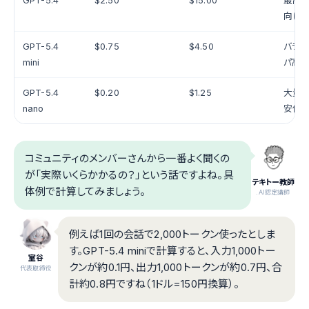
GPT-5.4
$2.50
$15.00
最高性
向け
GPT-5.4
$0.75
$4.50
バラン
mini
パ高
GPT-5.4
$0.20
$1.25
大量処
nano
安価
コミュニティのメンバーさんから一番よく聞くの
が「実際いくらかかるの？」という話ですよね。具
テキトー教師
体例で計算してみましょう。
.AI認定講師
例えば1回の会話で2,000トークン使ったとしま
す。GPT-5.4 miniで計算すると、入力1,000トー
室谷
クンが約0.1円、出力1,000トークンが約0.7円、合
代表取締役
計約0.8円ですね（1ドル=150円換算）。