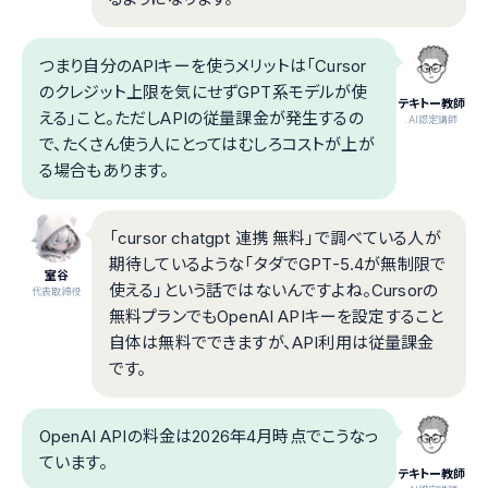
つまり自分のAPIキーを使うメリットは「Cursor
のクレジット上限を気にせずGPT系モデルが使
テキトー教師
える」こと。ただしAPIの従量課金が発生するの
.AI認定講師
で、たくさん使う人にとってはむしろコストが上が
る場合もあります。
「cursor chatgpt 連携 無料」で調べている人が
期待しているような「タダでGPT-5.4が無制限で
室谷
使える」という話ではないんですよね。Cursorの
代表取締役
無料プランでもOpenAI APIキーを設定すること
自体は無料でできますが、API利用は従量課金
です。
OpenAI APIの料金は2026年4月時点でこうなっ
ています。
テキトー教師