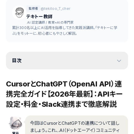
@tekitoo_T_cher
監修者
テキトー教師
.AI 認定講師 / 教育×AIの専門家
累計300名以上にAI活用を指導してきた実践派講師。「テキトーに学
ぶ」をモットーに、初心者にもやさしく解説。
目次
CursorとChatGPT（OpenAI API）連
携完全ガイド【2026年最新】：APIキー
設定・料金・Slack連携まで徹底解説
今回はCursorとChatGPTの連携について話し
ましょう。これ、.AI（ドットエーアイ）コミュニティ
室谷