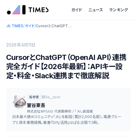
ガイド
ニュース
ランキング
.AI TIMES
/
ガイド
/
CursorとChatGPT（OpenAI API）連携完全ガイド【2026年最新】：APIキー設定・料金・Slack連携まで徹底解説
2026年4月11日
CursorとChatGPT（OpenAI API）連携
完全ガイド【2026年最新】：APIキー設
定・料金・Slack連携まで徹底解説
@0x__tom
監修者
室谷東吾
株式会社MYUUU 代表取締役 / 「.AI」創設者
日本最大級AIコミュニティ「.AI」を創設（累計2,000名超）。電通グルー
プと資本業務提携。著書『Dify活用』はぱる出版で3刷。