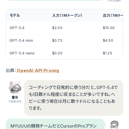
.AI認定講師
モデル
入力（1Mトークン）
出力（1Mトーク
GPT-5.4
$2.50
$15.00
GPT-5.4 mini
$0.75
$4.50
GPT-5.4 nano
$0.20
$1.25
出典：
OpenAI API Pricing
コーディングで日常的に使う分だと、GPT-5.4で
も1日数ドル程度に収まることが多いですね。ヘ
室谷
ビーに使う場合は月に数十ドルになることもあ
代表取締役
ります。
MYUUUの開発チームだとCursorのProプラン