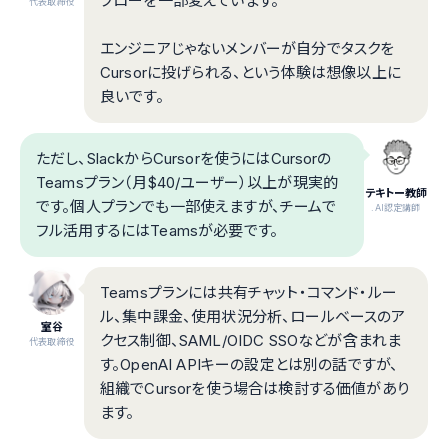
フローを一部変えています。
代表取締役
エンジニアじゃないメンバーが自分でタスクを
Cursorに投げられる、という体験は想像以上に
良いです。
ただし、SlackからCursorを使うにはCursorの
Teamsプラン（月$40/ユーザー）以上が現実的
テキトー教師
です。個人プランでも一部使えますが、チームで
.AI認定講師
フル活用するにはTeamsが必要です。
Teamsプランには共有チャット・コマンド・ルー
ル、集中課金、使用状況分析、ロールベースのア
室谷
クセス制御、SAML/OIDC SSOなどが含まれま
代表取締役
す。OpenAI APIキーの設定とは別の話ですが、
組織でCursorを使う場合は検討する価値があり
ます。