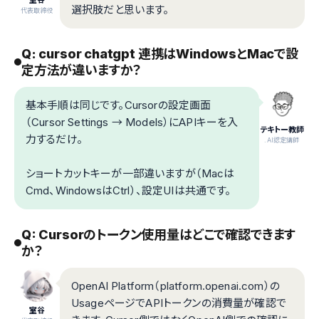
室谷
選択肢だと思います。
代表取締役
Q: cursor chatgpt 連携はWindowsとMacで設
定方法が違いますか？
基本手順は同じです。Cursorの設定画面
（Cursor Settings → Models）にAPIキーを入
テキトー教師
力するだけ。
.AI認定講師
ショートカットキーが一部違いますが（Macは
Cmd、WindowsはCtrl）、設定UIは共通です。
Q: Cursorのトークン使用量はどこで確認できます
か？
OpenAI Platform（platform.openai.com）の
UsageページでAPIトークンの消費量が確認で
室谷