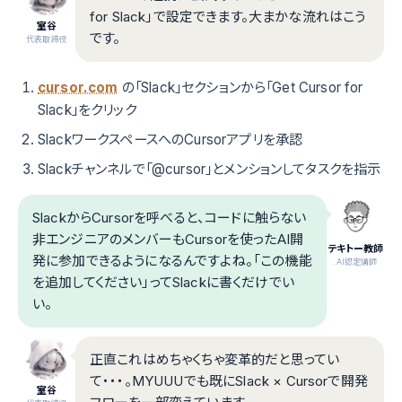
for Slack」で設定できます。大まかな流れはこう
室谷
です。
代表取締役
cursor.com
の「Slack」セクションから「Get Cursor for
Slack」をクリック
SlackワークスペースへのCursorアプリを承認
Slackチャンネルで「@cursor」とメンションしてタスクを指示
SlackからCursorを呼べると、コードに触らない
非エンジニアのメンバーもCursorを使ったAI開
テキトー教師
発に参加できるようになるんですよね。「この機能
.AI認定講師
を追加してください」ってSlackに書くだけでい
い。
正直これはめちゃくちゃ変革的だと思ってい
て・・・。MYUUUでも既にSlack × Cursorで開発
室谷