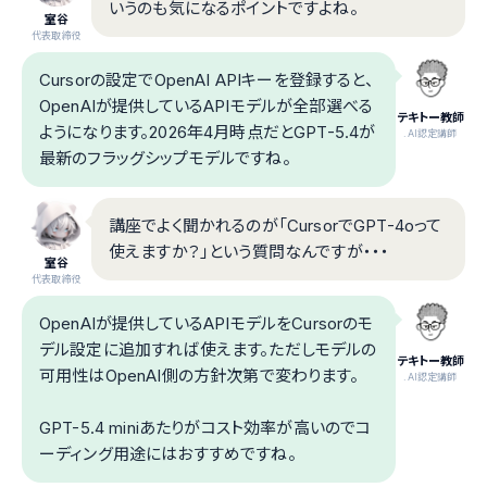
いうのも気になるポイントですよね。
室谷
代表取締役
Cursorの設定でOpenAI APIキーを登録すると、
OpenAIが提供しているAPIモデルが全部選べる
テキトー教師
ようになります。2026年4月時点だとGPT-5.4が
.AI認定講師
最新のフラッグシップモデルですね。
講座でよく聞かれるのが「CursorでGPT-4oって
使えますか？」という質問なんですが・・・
室谷
代表取締役
OpenAIが提供しているAPIモデルをCursorのモ
デル設定に追加すれば使えます。ただしモデルの
テキトー教師
可用性はOpenAI側の方針次第で変わります。
.AI認定講師
GPT-5.4 miniあたりがコスト効率が高いのでコ
ーディング用途にはおすすめですね。