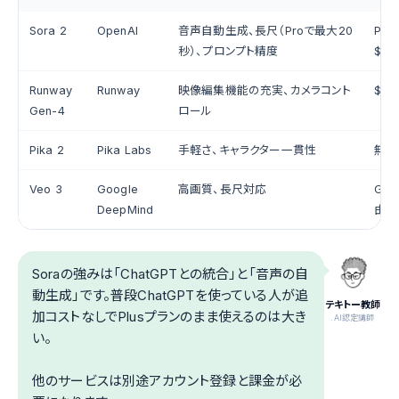
Sora 2
OpenAI
音声自動生成、長尺（Proで最大20
Plu
秒）、プロンプト精度
$20
Runway
Runway
映像編集機能の充実、カメラコント
$15
Gen-4
ロール
Pika 2
Pika Labs
手軽さ、キャラクター一貫性
無料
Veo 3
Google
高画質、長尺対応
Gem
DeepMind
由
Soraの強みは「ChatGPTとの統合」と「音声の自
動生成」です。普段ChatGPTを使っている人が追
テキトー教師
加コストなしでPlusプランのまま使えるのは大き
.AI認定講師
い。
他のサービスは別途アカウント登録と課金が必