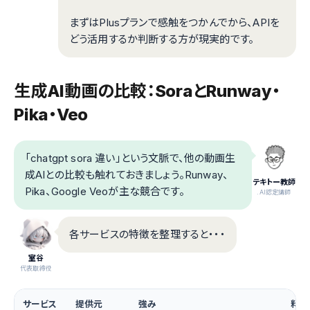
まずはPlusプランで感触をつかんでから、APIを
どう活用するか判断する方が現実的です。
生成AI動画の比較：SoraとRunway・
Pika・Veo
「chatgpt sora 違い」という文脈で、他の動画生
成AIとの比較も触れておきましょう。Runway、
テキトー教師
Pika、Google Veoが主な競合です。
.AI認定講師
各サービスの特徴を整理すると・・・
室谷
代表取締役
サービス
提供元
強み
料金