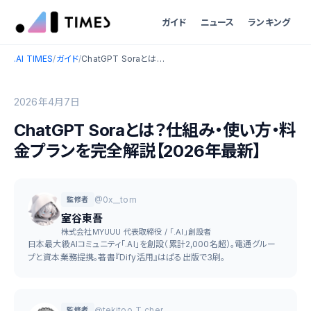
ガイド
ニュース
ランキング
.AI TIMES
/
ガイド
/
ChatGPT Soraとは？仕組み・使い方・料金プランを完全解説【2026年最新】
2026年4月7日
ChatGPT Soraとは？仕組み・使い方・料
金プランを完全解説【2026年最新】
@0x__tom
監修者
室谷東吾
株式会社MYUUU 代表取締役 / 「.AI」創設者
日本最大級AIコミュニティ「.AI」を創設（累計2,000名超）。電通グルー
プと資本業務提携。著書『Dify活用』はぱる出版で3刷。
@tekitoo_T_cher
監修者