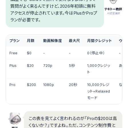
質問がよく来るんですけど、2026年初頭に無料
テキトー教師
アクセスが停止されています。今はPlusかProプ
.AI認定講師
ランが必要です。
プラン
月額
動画解像度
最大尺
月間クレジット
ウォ
Free
$0
-
-
0（停止中）
-
Plus
$20
720p
5秒
1,000クレジッ
あり
ト
Pro
$200
1080p
20秒
10,000クレジ
なし
ット+Relaxed
モード
この表を見てよく言われるのが「Proの$200は高
くないか？」ですよね。ただ、コンテンツ制作費と