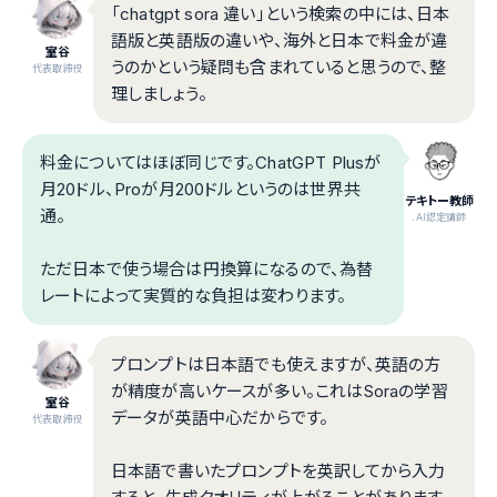
「chatgpt sora 違い」という検索の中には、日本
語版と英語版の違いや、海外と日本で料金が違
室谷
うのかという疑問も含まれていると思うので、整
代表取締役
理しましょう。
料金についてはほぼ同じです。ChatGPT Plusが
月20ドル、Proが月200ドルというのは世界共
テキトー教師
通。
.AI認定講師
ただ日本で使う場合は円換算になるので、為替
レートによって実質的な負担は変わります。
プロンプトは日本語でも使えますが、英語の方
が精度が高いケースが多い。これはSoraの学習
室谷
データが英語中心だからです。
代表取締役
日本語で書いたプロンプトを英訳してから入力