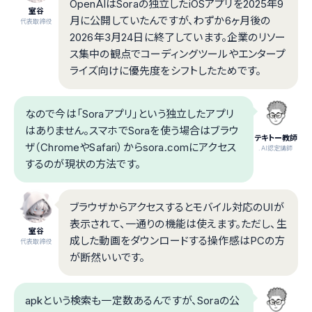
OpenAIはSoraの独立したiOSアプリを2025年9
室谷
月に公開していたんですが、わずか6ヶ月後の
代表取締役
2026年3月24日に終了しています。企業のリソー
ス集中の観点でコーディングツールやエンタープ
ライズ向けに優先度をシフトしたためです。
なので今は「Soraアプリ」という独立したアプリ
はありません。スマホでSoraを使う場合はブラウ
テキトー教師
ザ（ChromeやSafari）からsora.comにアクセス
.AI認定講師
するのが現状の方法です。
ブラウザからアクセスするとモバイル対応のUIが
表示されて、一通りの機能は使えます。ただし、生
室谷
成した動画をダウンロードする操作感はPCの方
代表取締役
が断然いいです。
apkという検索も一定数あるんですが、Soraの公