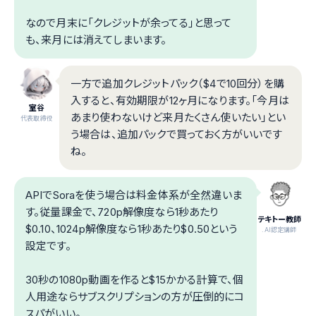
なので月末に「クレジットが余ってる」と思って
も、来月には消えてしまいます。
一方で追加クレジットパック（$4で10回分）を購
入すると、有効期限が12ヶ月になります。「今月は
室谷
あまり使わないけど来月たくさん使いたい」とい
代表取締役
う場合は、追加パックで買っておく方がいいです
ね。
APIでSoraを使う場合は料金体系が全然違いま
す。従量課金で、720p解像度なら1秒あたり
テキトー教師
$0.10、1024p解像度なら1秒あたり$0.50という
.AI認定講師
設定です。
30秒の1080p動画を作ると$15かかる計算で、個
人用途ならサブスクリプションの方が圧倒的にコ
スパがいい。