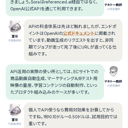
きましょう。Soraはreferenced.ai経由ではなく、
テキトー教師
OpenAI公式APIを通じて利用できます。
.AI認定講師
APIの料金体系は先ほど触れましたが、エンドポ
イントはOpenAIの
公式ドキュメント
に掲載され
室谷
ています。動画生成のリクエストを出すと、非同
代表取締役
期でジョブが走って完了後にURLが返ってくる仕
組みです。
API活用の実際の使い所としては、ECサイトでの
商品動画自動生成、マーケティングA/Bテスト用
テキトー教師
映像の量産、学習コンテンツの自動制作、といっ
.AI認定講師
たプロダクト組み込みのケースが多いです。
個人でAPI使うなら費用対効果を計算してから
ですね。1秒0.10ドル〜0.50ドルは、試用目的では
室谷
重いです。
代表取締役