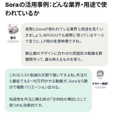
Soraの活用事例：どんな業界・用途で使
われているか
実際にSoraが使われている業界と用途を見てい
きましょう。MYUUUでも実際に使っているケース
室谷
で言うと、LP用の背景映像ですね。
代表取締役
静止画のデザインに合わせた雰囲気の動画を数
種類作って、最も映えるものを使う。
これはコスト削減の文脈で強いですよね。外注だ
と最低でも5〜10万円かかる動画が、Soraなら数
テキトー教師
分で複数バリエーション出せる。
.AI認定講師
完成物を外注に頼む前の「方向性の検討」として
使うのも効果的です。