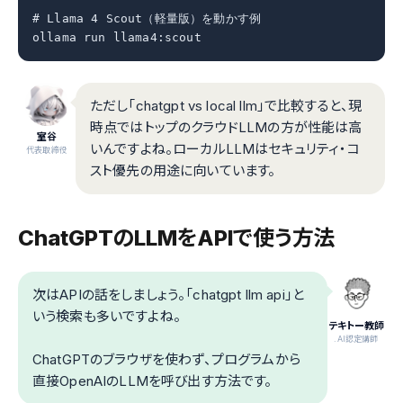
# Llama 4 Scout（軽量版）を動かす例

ollama run llama4:scout
ただし「chatgpt vs local llm」で比較すると、現
時点ではトップのクラウドLLMの方が性能は高
室谷
いんですよね。ローカルLLMはセキュリティ・コ
代表取締役
スト優先の用途に向いています。
ChatGPTのLLMをAPIで使う方法
次はAPIの話をしましょう。「chatgpt llm api」と
いう検索も多いですよね。
テキトー教師
.AI認定講師
ChatGPTのブラウザを使わず、プログラムから
直接OpenAIのLLMを呼び出す方法です。