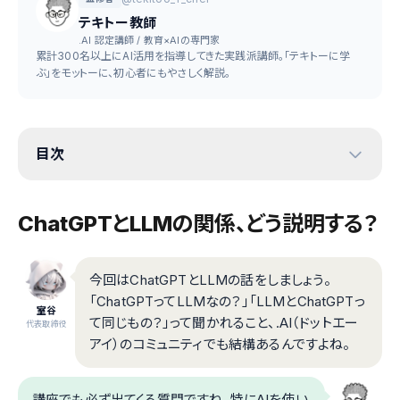
テキトー教師
.AI 認定講師 / 教育×AIの専門家
累計300名以上にAI活用を指導してきた実践派講師。「テキトーに学
ぶ」をモットーに、初心者にもやさしく解説。
目次
ChatGPTとLLMの関係、どう説明する？
今回はChatGPTとLLMの話をしましょう。
「ChatGPTってLLMなの？」「LLMとChatGPTっ
室谷
て同じもの？」って聞かれること、.AI（ドットエー
代表取締役
アイ）のコミュニティでも結構あるんですよね。
講座でも必ず出てくる質問ですね。特にAIを使い