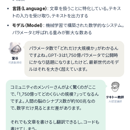
言語（Language）
: 文章を扱うことに特化している。テキス
トの入力を受け取り、テキストを出力する
モデル（Model）
: 機械学習で構築された数学的なシステム。
パラメータと呼ばれる重みが膨大な数ある
パラメータ数で「どれだけ大規模か」がわかるん
ですよね。GPT-3は1,750億パラメータで公開時
室谷
にかなり話題になりましたけど、最新世代のモデ
代表取締役
ルはそれを大きく超えています。
コミュニティのメンバーさんがよく驚くのがここ
で、「1,750億ってどのくらいの規模？」ってなるん
テキトー教師
ですよ。人間の脳のシナプス数が約100兆なの
.AI認定講師
で、数字だけ見るとまだ差があります。
それでも文章を書けるし翻訳できるし、コードも
書けてしまう。