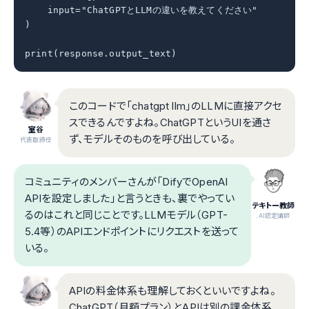
    input="ChatGPTとLLMの違いを教えてください"

)

print(response.output_text)
このコードで「chatgpt llm」のLLMに直接アクセ
スできるんですよね。ChatGPTというUIを通さ
室谷
ず、モデルそのものを呼び出している。
代表取締役
コミュニティのメンバーさんが「DifyでOpenAI
APIを設定しました」と言うときも、裏でやってい
テキトー教師
るのはこれと同じことです。LLMモデル（GPT-
.AI認定講師
5.4等）のAPIエンドポイントにリクエストを送って
いる。
APIの料金体系も理解しておくといいですよね。
ChatGPT（月額プラン）とAPIは別の課金体系