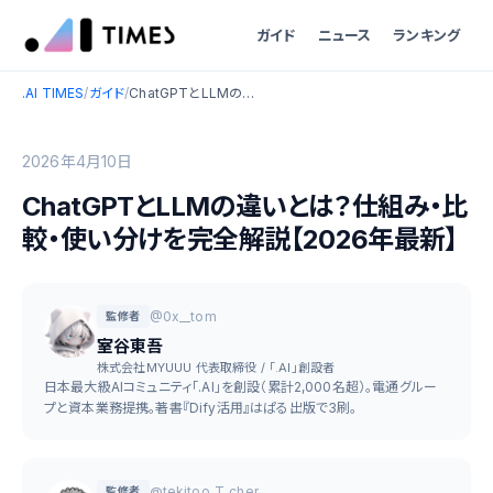
ガイド
ニュース
ランキング
.AI TIMES
/
ガイド
/
ChatGPTとLLMの違いとは？仕組み・比較・使い分けを完全解説【2026年最新】
2026年4月10日
ChatGPTとLLMの違いとは？仕組み・比
較・使い分けを完全解説【2026年最新】
@0x__tom
監修者
室谷東吾
株式会社MYUUU 代表取締役 / 「.AI」創設者
日本最大級AIコミュニティ「.AI」を創設（累計2,000名超）。電通グルー
プと資本業務提携。著書『Dify活用』はぱる出版で3刷。
@tekitoo_T_cher
監修者