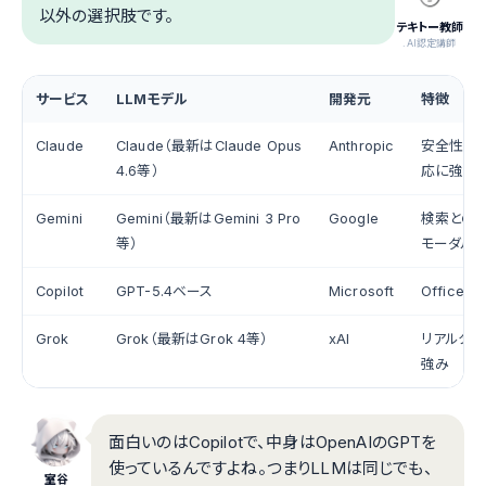
以外の選択肢です。
テキトー教師
.AI認定講師
サービス
LLMモデル
開発元
特徴
Claude
Claude（最新はClaude Opus
Anthropic
安全性重
4.6等）
応に強み
Gemini
Gemini（最新はGemini 3 Pro
Google
検索との
等）
モーダル
Copilot
GPT-5.4ベース
Microsoft
Office
Grok
Grok（最新はGrok 4等）
xAI
リアルタ
強み
面白いのはCopilotで、中身はOpenAIのGPTを
使っているんですよね。つまりLLMは同じでも、
室谷