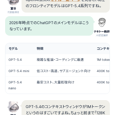
のフロンティアモデルはGPT-5.4系列ですね。
室谷
代表取締役
2026年時点でのChatGPTのメインモデルはこう
なっています。
テキトー教師
.AI認定講師
モデル
特徴
コンテキス
GPT-5.4
複雑な推論・コーディングに最適
1M tokens
GPT-5.4 mini
低コスト・高速、サブエージェント向け
400K toke
GPT-5.4
最安コスト、大量処理向け
400K toke
nano
GPT-5.4のコンテキストウィンドウが1Mトークン
というのはすごいですよね。ちょっと前まで「128K