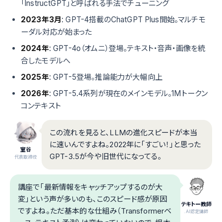
「InstructGPT」と呼ばれる手法でチューニング
2023年3月
: GPT-4搭載のChatGPT Plus開始。マルチモ
ーダル対応が始まった
2024年
: GPT-4o（オムニ）登場。テキスト・音声・画像を統
合したモデルへ
2025年
: GPT-5登場。推論能力が大幅向上
2026年
: GPT-5.4系列が現在のメインモデル。1Mトークン
コンテキスト
この流れを見ると、LLMの進化スピードが本当
に速いんですよね。2022年に「すごい！」と思った
室谷
GPT-3.5が今や旧世代になってる。
代表取締役
講座で「最新情報をキャッチアップするのが大
変」という声が多いのも、このスピード感が原因
テキトー教師
ですよね。ただ基本的な仕組み（Transformerベ
.AI認定講師