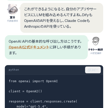
これができるようになると、自分のアプリやサー
ビスにLLMを組み込めるんですよね。Difyも
室谷
OpenAIのAPIを使えるし、Claude Codeも
代表取締役
AnthropicのAPIを使っている。
OpenAI APIの基本的な呼び出し方はこうです。
OpenAI公式ドキュメント
に詳しい手順があり
テキトー教師
ます。
.AI認定講師
python
コピー
from openai import OpenAI

client = OpenAI()

response = client.responses.create(

    model="gpt-5.4",
