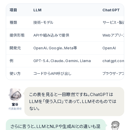
項目
LLM
ChatGPT
種類
技術・モデル
サービス・製品
提供形態
APIや組み込みで提供
Webアプリ・ス
開発元
OpenAI、Google、Meta等
OpenAI
例
GPT-5.4、Claude、Gemini、Llama
chatgpt.com
使い方
コードからAPI呼び出し
ブラウザ・アプリ
この表を見ると一目瞭然ですね。ChatGPTは
LLMを「使う入口」であって、LLMそのものでは
室谷
ない。
代表取締役
さらに言うと、LLMとNLPや生成AIとの違いも混