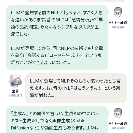
LLMが登場する前のNLPと比べると、すごく大き
な違いがあります。昔のNLPは「感情分析」や「単
テキトー教師
語の品詞判定」みたいなシンプルなタスクが主
.AI認定講師
流でした。
LLMが登場してから、同じNLPの技術でも「文章
を書く」「会話する」「コードを生成する」という複
雑なことができるようになった。
LLMが登場してNLPそのものが変わったとも言
えますよね。昔の「NLPはこういうもの」という常
室谷
識が崩れた。
代表取締役
「生成AI」との関係で言うと、生成AIの中にはテ
キスト生成だけでなく画像生成（Stable
テキトー教師
Diffusionなど）や動画生成もあります。LLMは
.AI認定講師