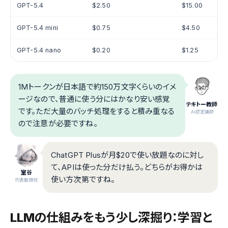
GPT-5.4
$2.50
$15.00
GPT-5.4 mini
$0.75
$4.50
GPT-5.4 nano
$0.20
$1.25
1Mトークンが日本語で約150万文字くらいのイメ
ージなので、普通に使う分にはかなり安い感覚
テキトー教師
です。ただ大量のバッチ処理をすると積み重なる
.AI認定講師
ので注意が必要ですね。
ChatGPT Plusが月$20で使い放題なのに対し
て、APIは使った分だけ払う。どちらがお得かは
室谷
使い方次第ですね。
代表取締役
LLMの仕組みをもう少し深掘り：学習と