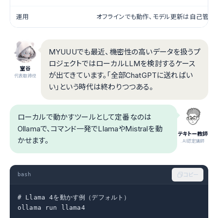
運用
オフラインでも動作、モデル更新は自己管理
MYUUUでも最近、機密性の高いデータを扱うプ
ロジェクトではローカルLLMを検討するケース
室谷
が出てきています。「全部ChatGPTに送ればい
代表取締役
い」という時代は終わりつつある。
ローカルで動かすツールとして定番なのは
Ollamaで、コマンド一発でLlamaやMistralを動
テキトー教師
かせます。
.AI認定講師
bash
コピー
# Llama 4を動かす例（デフォルト）

ollama run llama4
