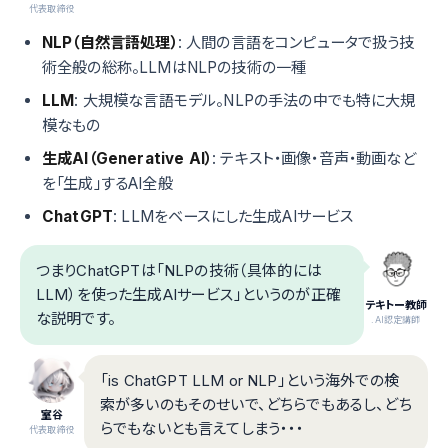
代表取締役
NLP（自然言語処理）
: 人間の言語をコンピュータで扱う技
術全般の総称。LLMはNLPの技術の一種
LLM
: 大規模な言語モデル。NLPの手法の中でも特に大規
模なもの
生成AI（Generative AI）
: テキスト・画像・音声・動画など
を「生成」するAI全般
ChatGPT
: LLMをベースにした生成AIサービス
つまりChatGPTは「NLPの技術（具体的には
LLM）を使った生成AIサービス」というのが正確
テキトー教師
な説明です。
.AI認定講師
「is ChatGPT LLM or NLP」という海外での検
索が多いのもそのせいで、どちらでもあるし、どち
室谷
らでもないとも言えてしまう・・・
代表取締役