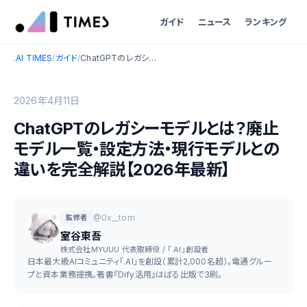
ガイド
ニュース
ランキング
.AI TIMES
/
ガイド
/
ChatGPTのレガシーモデルとは？廃止モデル一覧・設定方法・現行モデルとの違いを完全解説【2026年最新】
2026年4月11日
ChatGPTのレガシーモデルとは？廃止
モデル一覧・設定方法・現行モデルとの
違いを完全解説【2026年最新】
@0x__tom
監修者
室谷東吾
株式会社MYUUU 代表取締役 / 「.AI」創設者
日本最大級AIコミュニティ「.AI」を創設（累計2,000名超）。電通グルー
プと資本業務提携。著書『Dify活用』はぱる出版で3刷。