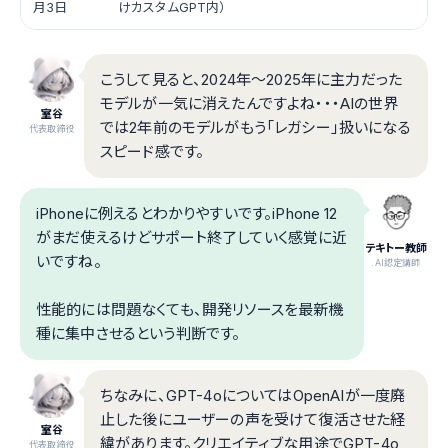
月3日
けカスタムGPT内）
こうして見ると、2024年〜2025年に主力だった
モデルが一気に消えたんですよね・・・AIの世界
室谷
では2年前のモデルがもう「レガシー」扱いになる
代表取締役
スピード感です。
iPhoneに例えるとわかりやすいです。iPhone 12
がまだ使えるけどサポート終了していく感覚に近
テキトー教師
いですね。
.AI認定講師
性能的には問題なくても、開発リソースを最新機
種に集中させるという判断です。
ちなみに、GPT-4oについてはOpenAIが一度廃
止した後にユーザーの声を受けて復活させた経
室谷
緯があります。クリエイティブな用途でGPT-4o
代表取締役