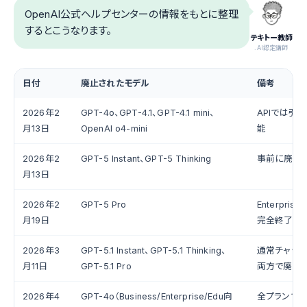
OpenAI公式ヘルプセンターの情報をもとに整理
するとこうなります。
テキトー教師
.AI認定講師
日付
廃止されたモデル
備考
2026年2
GPT-4o、GPT-4.1、GPT-4.1 mini、
APIでは引
月13日
OpenAI o4-mini
能
2026年2
GPT-5 Instant、GPT-5 Thinking
事前に廃止
月13日
2026年2
GPT-5 Pro
Enterpri
月19日
完全終了
2026年3
GPT-5.1 Instant、GPT-5.1 Thinking、
通常チャット
月11日
GPT-5.1 Pro
両方で廃止
2026年4
GPT-4o（Business/Enterprise/Edu向
全プランで