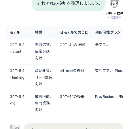
それぞれの役割を整理しましょう。
テキトー教師
.AI認定講師
モデル
特徴
旧モデルで言うと
利用可能プラン
GPT-5.3
高速応答、
GPT-4oの後継
全プラン
Instant
日常会話
向け
GPT-5.4
深い推論、
o4-miniの後継
有料プラン（Plus以
Thinking
コード生成
向け
GPT-5.4
最高性能、
GPT-4.1の後継
Pro/Business/Ente
Pro
専門業務
向け