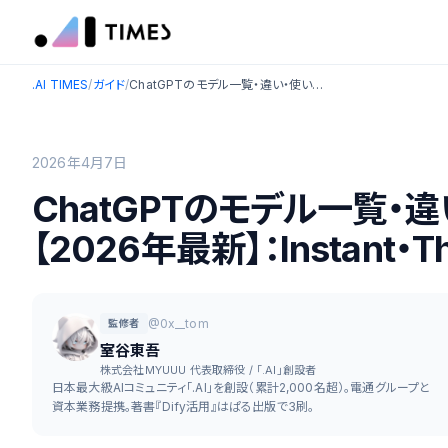
.AI TIMES
/
ガイド
/
ChatGPTのモデル一覧・違い・使い分け完全ガイド【2026年最新】：Instant・Thinking・Proを徹底解説
2026年4月7日
ChatGPTのモデル一覧・
【2026年最新】：Instant・
@0x__tom
監修者
室谷東吾
株式会社MYUUU 代表取締役 / 「.AI」創設者
日本最大級AIコミュニティ「.AI」を創設（累計2,000名超）。電通グループと
資本業務提携。著書『Dify活用』はぱる出版で3刷。