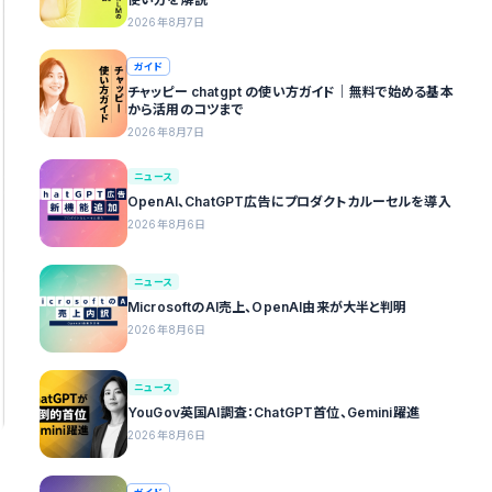
2026年8月7日
ガイド
チャッピー chatgpt の使い方ガイド｜無料で始める基本
から活用のコツまで
2026年8月7日
ニュース
OpenAI、ChatGPT広告にプロダクトカルーセルを導入
2026年8月6日
ニュース
MicrosoftのAI売上、OpenAI由来が大半と判明
2026年8月6日
ニュース
YouGov英国AI調査：ChatGPT首位、Gemini躍進
2026年8月6日