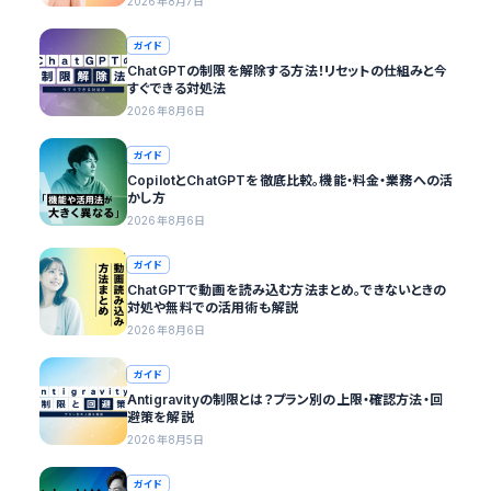
2026年8月7日
ガイド
ChatGPTの制限を解除する方法！リセットの仕組みと今
すぐできる対処法
2026年8月6日
ガイド
CopilotとChatGPTを徹底比較。機能・料金・業務への活
かし方
2026年8月6日
ガイド
ChatGPTで動画を読み込む方法まとめ。できないときの
対処や無料での活用術も解説
2026年8月6日
ガイド
Antigravityの制限とは？プラン別の上限・確認方法・回
避策を解説
2026年8月5日
ガイド