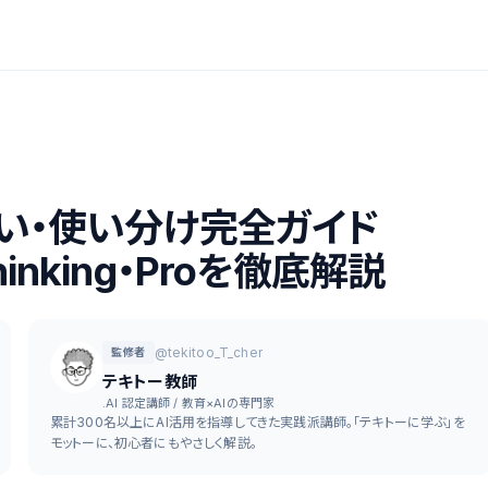
違い・使い分け完全ガイド
Thinking・Proを徹底解説
@tekitoo_T_cher
監修者
テキトー教師
.AI 認定講師 / 教育×AIの専門家
累計300名以上にAI活用を指導してきた実践派講師。「テキトーに学ぶ」を
モットーに、初心者にもやさしく解説。