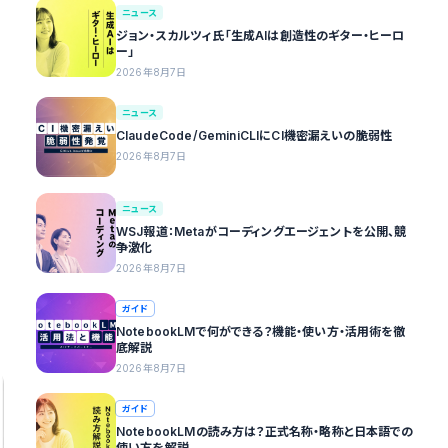
ニュース
ジョン・スカルツィ氏「生成AIは創造性のギター・ヒーロ
ー」
2026年8月7日
ニュース
ClaudeCode/GeminiCLIにCI機密漏えいの脆弱性
2026年8月7日
ニュース
WSJ報道：Metaがコーディングエージェントを公開、競
争激化
2026年8月7日
ガイド
NotebookLMで何ができる？機能・使い方・活用術を徹
底解説
2026年8月7日
ガイド
NotebookLMの読み方は？正式名称・略称と日本語での
使い方を解説