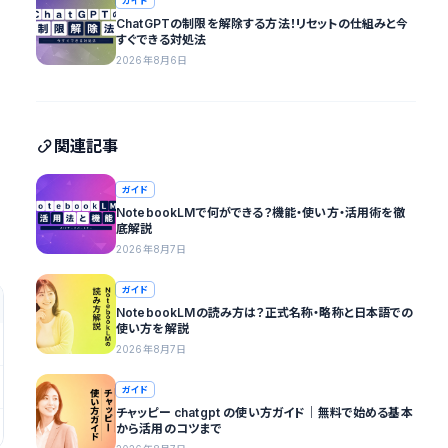
ガイド
ChatGPTの制限を解除する方法！リセットの仕組みと今
すぐできる対処法
2026年8月6日
関連記事
ガイド
NotebookLMで何ができる？機能・使い方・活用術を徹
底解説
2026年8月7日
ガイド
NotebookLMの読み方は？正式名称・略称と日本語での
使い方を解説
2026年8月7日
ガイド
チャッピー chatgpt の使い方ガイド｜無料で始める基本
から活用のコツまで