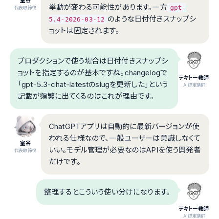
室谷
挙動が変わる可能性があります。一方
gpt-
代表取締役
のような日付付きスナップシ
5.4-2026-03-12
ョットは固定されます。
プロダクションで使う場合は日付付きスナップシ
ョットを指定するのが基本ですね。changelogで
テキトー教師
「gpt-5.3-chat-latestのslugを更新した」という
.AI認定講師
記載が頻繁に出てくるのはこれが理由です。
ChatGPTアプリは自動的に最新バージョンが使
われる仕様なので、一般ユーザーは意識しなくて
室谷
いい。モデル管理が必要なのはAPIを使う開発者
代表取締役
だけです。
整理するとこういう使い分けになります。
テキトー教師
.AI認定講師