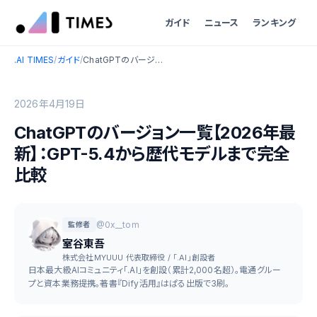
ガイド
ニュース
ランキング
.AI TIMES
/
ガイド
/
ChatGPTのバージョン一覧【2026年最新】：GPT-5.4から歴代モデルまで完全比較
2026年4月19日
ChatGPTのバージョン一覧【2026年最
新】：GPT-5.4から歴代モデルまで完全
比較
@0x__tom
監修者
室谷東吾
株式会社MYUUU 代表取締役 / 「.AI」創設者
日本最大級AIコミュニティ「.AI」を創設（累計2,000名超）。電通グルー
プと資本業務提携。著書『Dify活用』はぱる出版で3刷。