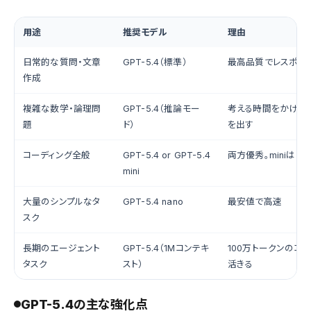
用途
推奨モデル
理由
日常的な質問・文章
GPT-5.4（標準）
最高品質でレスポン
作成
複雑な数学・論理問
GPT-5.4（推論モー
考える時間をかけて
題
ド）
を出す
コーディング全般
GPT-5.4 or GPT-5.4
両方優秀。miniはコ
mini
大量のシンプルなタ
GPT-5.4 nano
最安値で高速
スク
長期のエージェント
GPT-5.4（1Mコンテキ
100万トークンのコ
タスク
スト）
活きる
GPT-5.4の主な強化点