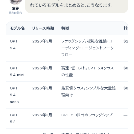
れているモデルをまとめると、こうなります。
室谷
代表取締役
モデル名
リリース時期
特徴
料金（
GPT-
2026年3月
フラッグシップ。複雑な推論・コ
$2.5
5.4
ーディング・エージェントワーク
フロー
GPT-
2026年3月
高速・低コスト。GPT-5.4クラス
$0.7
5.4 mini
の性能
GPT-
2026年3月
最安値クラス。シンプルな大量処
$0.2
5.4
理向け
nano
GPT-
2026年3月
GPT-5.3世代のフラッグシップ
—
5.3