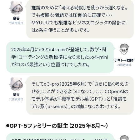
推論のために「考える時間」を使うから遅くなる。
でも複雑な問題では圧倒的に正確で・・・
室谷
MYUUUでも複雑なビジネスロジックの設計に
代表取締役
はo系を使うことが多いです。
2025年4月にo3とo4-miniが登場して、数学・科
学・コーディングの新標準になりました。o4-mini
テキトー教師
がコスパ最強という位置づけでしたね。
.AI認定講師
そしてo3-pro（2025年6月）で「さらに長く考えさ
せる」ことができるようになって。ここでOpenAIの
室谷
モデル体系が「標準モデル系（GPT）」と「推論モ
代表取締役
デル系（o-series）」の2軸になったわけです。
GPT-5ファミリーの誕生（2025年8月〜）