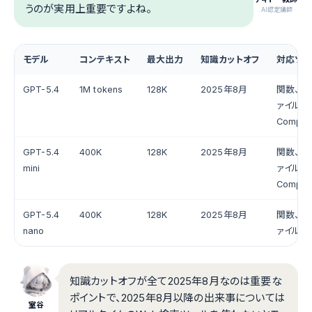
うのが実用上重要ですよね。
.AI認定講師
モデル
コンテキスト
最大出力
知識カットオフ
対応ツ
GPT-5.4
1M tokens
128K
2025年8月
関数、W
ァイル検
Comput
GPT-5.4
400K
128K
2025年8月
関数、W
mini
ァイル検
Comput
GPT-5.4
400K
128K
2025年8月
関数、W
nano
ァイル検
知識カットオフが全て2025年8月なのは重要な
ポイントで、2025年8月以降の出来事については
室谷