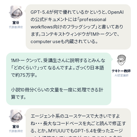
GPT-5.4が何で優れているかというと、OpenAI
の公式ドキュメントには「professional
室谷
workflows向けのフラッグシップ」と書いてあり
代表取締役
ます。コンテキストウィンドウが1Mトークンで、
computer useも内蔵されている。
1Mトークンって、受講生さんに説明するとみんな
「どのくらい？」ってなるんですよ。ざっくり日本語
テキトー教師
で約75万字。
.AI認定講師
小説10冊分くらいの文量を一度に処理できる計
算です。
エージェント系のユースケースで大きいですよ
ね・・・長大なコードベースを丸ごと読んで修正す
室谷
る、とか。MYUUUでもGPT-5.4を使ったエージ
代表取締役