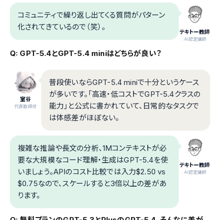
コミュニティで繰り返し出てくる質問がパターン
化されてきているので（笑）。
テキトー教師
.AI認定講師
Q: GPT-5.4とGPT-5.4 miniはどちらが良い？
普段使いならGPT-5.4 miniで十分というケース
が多いです。「高速・低コストでGPT-5.4クラスの
室谷
能力」と公式に書かれていて、日常的なタスクで
代表取締役
は体感差がほぼない。
複雑な推論や長文の分析、1Mコンテキストが必
要な大規模なコード理解・生成はGPT-5.4を使
テキトー教師
いましょう。APIのコスト比較では入力$2.50 vs
.AI認定講師
$0.75なので、スケールすると3倍以上の差があ
ります。
Q: 無料プランのGPT-5.3とPlusのGPT-5.4、そんなに差が