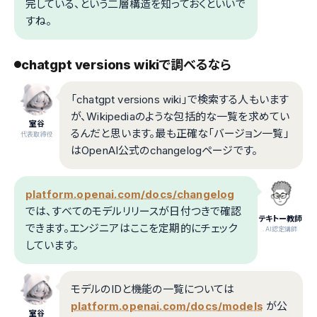
完している、という二層構造を知っておくといいで
すね。
chatgpt versions wikiで調べるなら
「chatgpt versions wiki」で検索する人もいます
が、Wikipediaのような包括的な一覧を求めてい
室谷
るんだと思います。最も正確な「バージョン一覧」
代表取締役
はOpenAI公式のchangelogページです。
platform.openai.com/docs/changelog
では、すべてのモデルリリースが日付つきで確認
テキトー教師
できます。エンジニアはここを定期的にチェック
.AI認定講師
しています。
モデルのIDと機能の一覧については
platform.openai.com/docs/models
が公
室谷