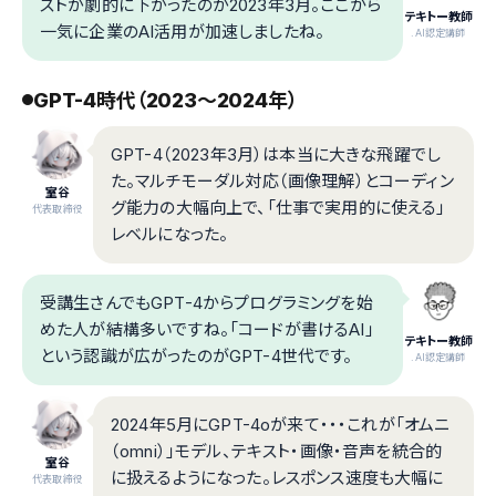
ストが劇的に下がったのが2023年3月。ここから
テキトー教師
一気に企業のAI活用が加速しましたね。
.AI認定講師
GPT-4時代（2023〜2024年）
GPT-4（2023年3月）は本当に大きな飛躍でし
た。マルチモーダル対応（画像理解）とコーディン
室谷
グ能力の大幅向上で、「仕事で実用的に使える」
代表取締役
レベルになった。
受講生さんでもGPT-4からプログラミングを始
めた人が結構多いですね。「コードが書けるAI」
テキトー教師
という認識が広がったのがGPT-4世代です。
.AI認定講師
2024年5月にGPT-4oが来て・・・これが「オムニ
（omni）」モデル、テキスト・画像・音声を統合的
室谷
に扱えるようになった。レスポンス速度も大幅に
代表取締役