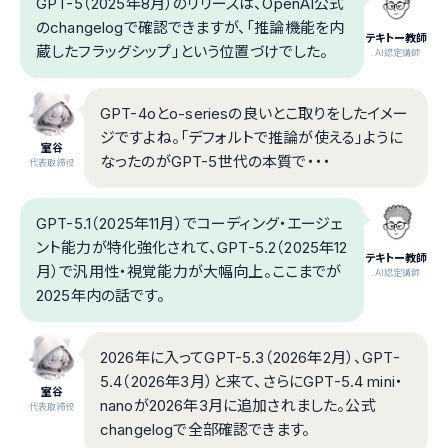
GPT-5（2025年8月）のリリースは、OpenAI公式
のchangelogで確認できますが、「推論機能を内
テキトー教師
蔵したフラッグシップ」という位置づけでした。
.AI認定講師
GPT-4oとo-seriesの良いとこ取りをしたイメー
ジですよね。「デフォルトで推論が使える」ように
室谷
なったのがGPT-5世代の本質で・・・
代表取締役
GPT-5.1（2025年11月）でコーディング・エージェ
ント能力が特化強化されて、GPT-5.2（2025年12
テキトー教師
月）で汎用性・視覚能力が大幅向上。ここまでが
.AI認定講師
2025年内の話です。
2026年に入ってGPT-5.3（2026年2月）、GPT-
5.4（2026年3月）と来て、さらにGPT-5.4 mini・
室谷
nanoが2026年3月に追加されました。公式
代表取締役
changelogで全部確認できます。