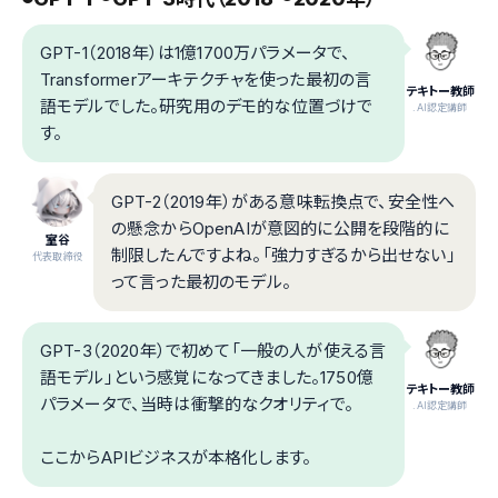
GPT-1（2018年）は1億1700万パラメータで、
Transformerアーキテクチャを使った最初の言
テキトー教師
語モデルでした。研究用のデモ的な位置づけで
.AI認定講師
す。
GPT-2（2019年）がある意味転換点で、安全性へ
の懸念からOpenAIが意図的に公開を段階的に
室谷
制限したんですよね。「強力すぎるから出せない」
代表取締役
って言った最初のモデル。
GPT-3（2020年）で初めて「一般の人が使える言
語モデル」という感覚になってきました。1750億
テキトー教師
パラメータで、当時は衝撃的なクオリティで。
.AI認定講師
ここからAPIビジネスが本格化します。