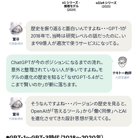
歴史を振り返ると面白いんですよね・・・GPT-1が
2018年で、当時は研究レベルの話だったのに、い
室谷
まや9億人が週次で使うサービスになってる。
代表取締役
ChatGPTが今のポジションになるまでの流れ、
意外と整理されていない人が多いですよね。モ
テキトー教師
デルの進化の歴史を知ると「なぜGPT-5.4がこ
.AI認定講師
こまで賢いのか」が腑に落ちます。
そうなんですよね・・・バージョンの歴史を見ると、
OpenAIが「答えるツール」から「働く同僚」へとAI
室谷
を進化させてきた設計思想が見えてくる。
代表取締役
GPT-1〜GPT-3時代（2018〜2020年）