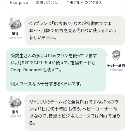
Enterprise
要問い合わせ
全モデルへのアクセス
Goプランは「広告あり」なのが特徴的ですよ
ね・・・月$8で広告を見る代わりに使えるという
室谷
新しいモデル。
代表取締役
受講生さんの多くはPlusプランを使っています
ね。月$20でGPT-5.4が使えて、推論モードも
テキトー教師
Deep Researchも使えて。
.AI認定講師
個人ユースなら十分すぎるくらいです。
MYUUUのチームだと全員Plusですね。Proプラ
ンは「1日に何十時間も使う」ヘビーユーザー向
室谷
けなので、普通のビジネスユースではPlusで足り
代表取締役
る。