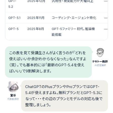
GPT-
2025年12月
汎用性・視覚能力が大幅向上
—
5.2
GPT-5.1
2025年11月
コーディング・エージェント特化
—
GPT-5
2025年8月
GPT-5ファミリー初代。推論機
—
能搭載
この表を見て受講生さんがよく言うのが「どれを
使えばいいか余計わからなくなった」なんですよ
テキトー教師
（笑）。でも基本的には「最新のGPT-5.4を使え
.AI認定講師
ばいい」で9割解決します。
ChatGPTのPlusプランやProプランではGPT-
5.4が使えますよね。無料プランだとGPT-5.3に
室谷
なって・・・その辺のプランとモデルの対応も後で
代表取締役
整理しましょう。