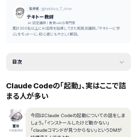
@tekitoo_T_cher
監修者
テキトー教師
.AI 認定講師 / 教育×AIの専門家
累計300名以上にAI活用を指導してきた実践派講師。「テキトーに学
ぶ」をモットーに、初心者にもやさしく解説。
目次
Claude Codeの「起動」、実はここで詰
まる人が多い
今回はClaude Codeの起動についての話をしま
しょう。「インストールしたけど動かない」
室谷
「claudeコマンドが見つからない」というDMが
代表取締役