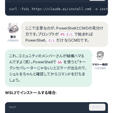
curl -fsSL https://claude.ai/install.cmd -o instal
ここで注意なのが、PowerShellとCMDの見分け
方です。プロンプトが
で始まれば
PS C:\
室谷
PowerShell、
だけならCMDです。
C:\
代表取締役
これ、コミュニティのメンバーさんが結構ハマる
んですよ（笑）。PowerShellで
を使うと「トー
&&
テキトー教師
クンセパレーターじゃない」とエラーが出るので、
.AI認定講師
シェルをちゃんと確認してからコマンドを打ちま
しょう。
WSL2でインストールする場合:
bash
コピー