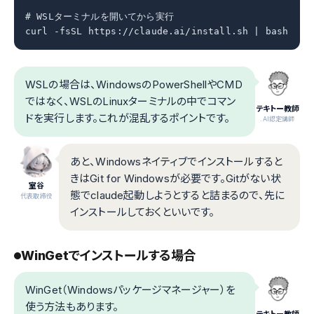
# WSLターミナルを開いてから実行

curl -fsSL https://claude.ai/install.sh | bash
WSLの場合は、WindowsのPowerShellやCMD
ではなく、WSLのLinuxターミナルの中でコマン
テキトー教師
ドを実行します。これが混乱するポイントです。
.AI認定講師
あと、Windowsネイティブでインストールすると
きはGit for Windowsが必要です。Gitがない状
室谷
態でclaude起動しようとすると詰まるので、先に
代表取締役
インストールしておくといいです。
WinGetでインストールする場合
WinGet（Windowsパッケージマネージャー）を
使う方法もあります。