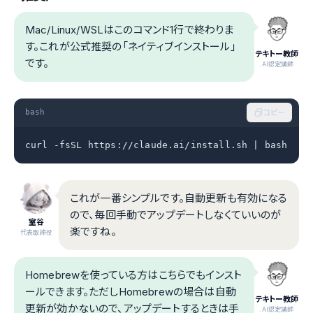
Mac/Linux/WSLはこのコマンド1行で終わりま
す。これが公式推奨の「ネイティブインストール」
テキトー教師
です。
.AI認定講師
bash
コピー
curl -fsSL https://claude.ai/install.sh | bash
これが一番シンプルです。自動更新も有効になる
ので、毎回手動でアップデートしなくていいのが
室谷
楽ですね。
代表取締役
Homebrewを使っている方はこちらでもインスト
ールできます。ただしHomebrewの場合は自動
テキトー教師
更新が効かないので、アップデートするときは手
.AI認定講師