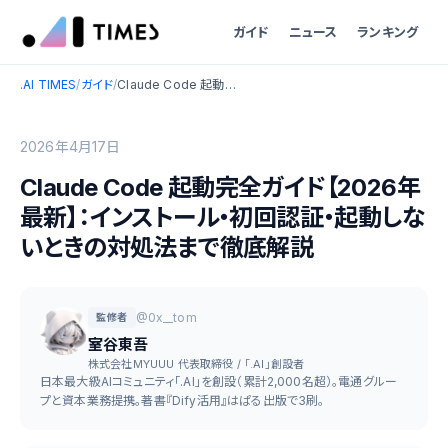
ガイド
ニュース
ランキング
.AI TIMES
/
ガイド
/
Claude Code 起動完全ガイド【2026年最新】：インストール・初回認証・起動しないときの対処法まで徹底解説
2026年4月17日
Claude Code 起動完全ガイド【2026年
最新】：インストール・初回認証・起動しな
いときの対処法まで徹底解説
@0x__tom
監修者
室谷東吾
株式会社MYUUU 代表取締役 / 「.AI」創設者
日本最大級AIコミュニティ「.AI」を創設（累計2,000名超）。電通グルー
プと資本業務提携。著書『Dify活用』はぱる出版で3刷。