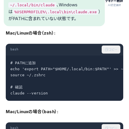
テキトー教師
、Windows
~/.local/bin/claude
.AI認定講師
は
）
%USERPROFILE%\.local\bin\claude.exe
がPATHに含まれていない状態です。
Mac/Linuxの場合（zsh）:
bash
コピー
# PATHに追加

echo 'export PATH="$HOME/.local/bin:$PATH"' >> ~/.z
source ~/.zshrc

# 確認

claude --version
Mac/Linuxの場合（bash）:
bash
コピー