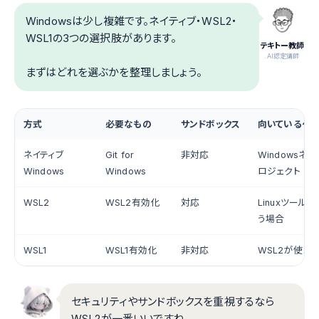
Windowsは少し複雑です。ネイティブ・WSL2・
WSL1の3つの選択肢があります。
テキトー教師
.AI認定講師
まずはどれを選ぶかを整理しましょう。
方式
必要なもの
サンドボックス
向いているケー
ネイティブ
Git for
非対応
Windowsネ
Windows
Windows
ロジェクト
WSL2
WSL2有効化
対応
Linuxツール
う場合
WSL1
WSL1有効化
非対応
WSL2が使え
セキュリティやサンドボックスを重視するなら
WSL2が一番いいですね。