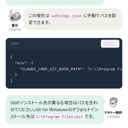
この場合は
に手動でパスを設
settings.json
定できます。
室谷
代表取締役
json
コピー
{

  "env": {

    "CLAUDE_CODE_GIT_BASH_PATH": "C:\\Program Files
  }

}
Gitのインストール先が異なる場合はパスを合わ
せてください。Git for Windowsのデフォルトイン
テキトー教師
ストール先は
です。
C:\Program Files\Git
.AI認定講師