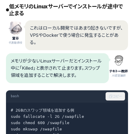
低メモリのLinuxサーバーでインストールが途中で
止まる
これはローカル開発ではあまり起きないですが、
VPSやDockerで使う場合に発生することがあ
室谷
る。
代表取締役
メモリが少ないLinuxサーバーだとインストール
中に「Killed」と表示されて止まります。スワップ
テキトー教師
領域を追加することで解決します。
.AI認定講師
bash
コピー
# 2GBのスワップ領域を追加する例

sudo fallocate -l 2G /swapfile

sudo chmod 600 /swapfile

sudo mkswap /swapfile
