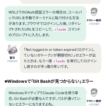
WSL2でのOAuth認証エラーの場合は、コールバ
ックURLを手動でターミナルに貼り付ける方法
テキトー教師
があります。ブラウザでログインした後、リダイレ
.AI認定講師
クトされたURLをコピーして、
コマンド
claude
のプロンプトに入力します。
「Not logged in or token expired（ログインし
ていないかトークンが期限切れ）」のエラーが出
室谷
たときは、もう一度
を実行してログイン
claude
代表取締役
し直すのが手っ取り早いです。
Windowsで「Git Bashが見つからない」エラー
WindowsネイティブでClaude Codeを使う場
合、Git Bashが必要なんですが、パスが通ってい
テキトー教師
ないとエラーになりますよね。
.AI認定講師