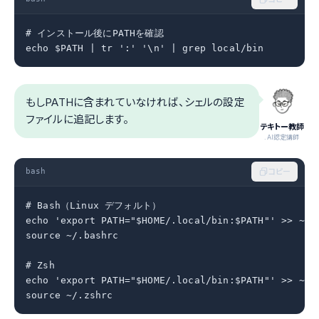
# インストール後にPATHを確認

echo $PATH | tr ':' '\n' | grep local/bin
もしPATHに含まれていなければ、シェルの設定
ファイルに追記します。
テキトー教師
.AI認定講師
bash
コピー
# Bash（Linux デフォルト）

echo 'export PATH="$HOME/.local/bin:$PATH"' >> ~/.b
source ~/.bashrc

# Zsh

echo 'export PATH="$HOME/.local/bin:$PATH"' >> ~/.z
source ~/.zshrc