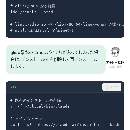
# glibcかmuslかを確認

ldd /bin/ls | head -1

# linux-vdso.so や /lib/x86_64-linux-gnu/ が出ればgli
# muslと出ればmusl（Alpine等）
glibc系なのにmuslバイナリが入ってしまった場
合は、インストール先を削除して再インストール
テキトー教師
します。
.AI認定講師
bash
コピー
# 既存のインストールを削除

rm -f ~/.local/bin/claude

# 再インストール

curl -fsSL https://claude.ai/install.sh | bash