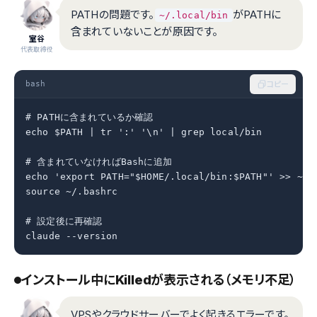
PATHの問題です。
がPATHに
~/.local/bin
含まれていないことが原因です。
室谷
代表取締役
bash
コピー
# PATHに含まれているか確認

echo $PATH | tr ':' '\n' | grep local/bin

# 含まれていなければBashに追加

echo 'export PATH="$HOME/.local/bin:$PATH"' >> ~/.b
source ~/.bashrc

# 設定後に再確認

claude --version
インストール中にKilledが表示される（メモリ不足）
VPSやクラウドサーバーでよく起きるエラーです。