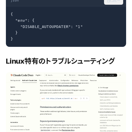
json
コピー
{

  "env": {

    "DISABLE_AUTOUPDATER": "1"

  }

}
Linux特有のトラブルシューティング