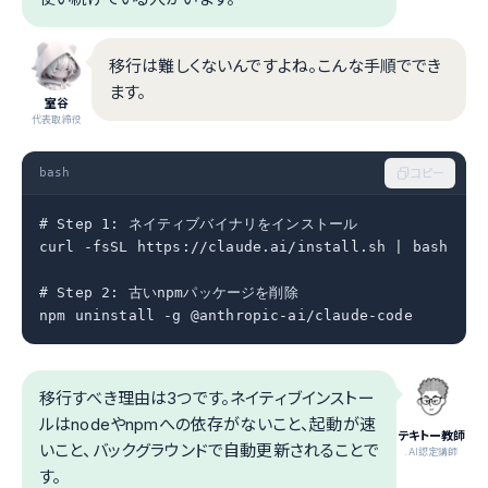
移行は難しくないんですよね。こんな手順ででき
ます。
室谷
代表取締役
bash
コピー
# Step 1: ネイティブバイナリをインストール

curl -fsSL https://claude.ai/install.sh | bash

# Step 2: 古いnpmパッケージを削除

npm uninstall -g @anthropic-ai/claude-code
移行すべき理由は3つです。ネイティブインストー
ルはnodeやnpmへの依存がないこと、起動が速
テキトー教師
いこと、バックグラウンドで自動更新されることで
.AI認定講師
す。