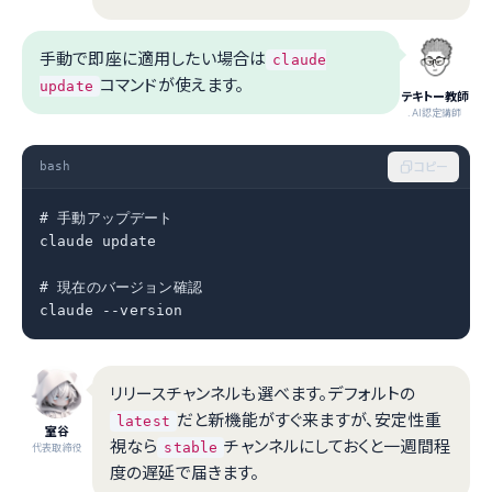
手動で即座に適用したい場合は
claude
コマンドが使えます。
update
テキトー教師
.AI認定講師
bash
コピー
# 手動アップデート

claude update

# 現在のバージョン確認

claude --version
リリースチャンネルも選べます。デフォルトの
だと新機能がすぐ来ますが、安定性重
latest
室谷
視なら
チャンネルにしておくと一週間程
stable
代表取締役
度の遅延で届きます。