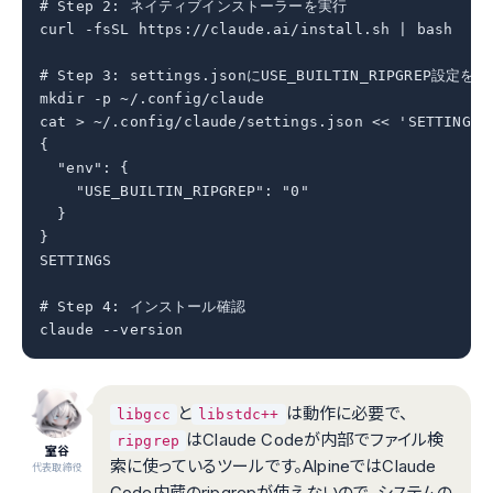
# Step 2: ネイティブインストーラーを実行

curl -fsSL https://claude.ai/install.sh | bash

# Step 3: settings.jsonにUSE_BUILTIN_RIPGREP設定を追
mkdir -p ~/.config/claude

cat > ~/.config/claude/settings.json << 'SETTINGS'

{

  "env": {

    "USE_BUILTIN_RIPGREP": "0"

  }

}

SETTINGS

# Step 4: インストール確認

claude --version
と
は動作に必要で、
libgcc
libstdc++
はClaude Codeが内部でファイル検
ripgrep
室谷
索に使っているツールです。AlpineではClaude
代表取締役
Code内蔵のripgrepが使えないので、システムの