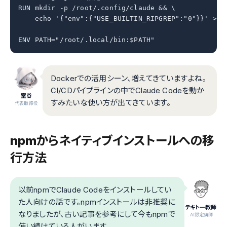
RUN mkdir -p /root/.config/claude && \

    echo '{"env":{"USE_BUILTIN_RIPGREP":"0"}}' > /r
ENV PATH="/root/.local/bin:$PATH"
Dockerでの活用シーン、増えてきていますよね。
CI/CDパイプラインの中でClaude Codeを動か
室谷
すみたいな使い方が出てきています。
代表取締役
npmからネイティブインストールへの移
行方法
以前npmでClaude Codeをインストールしてい
た人向けの話です。npmインストールは非推奨に
テキトー教師
なりましたが、古い記事を参考にして今もnpmで
.AI認定講師
使い続けている人がいます。