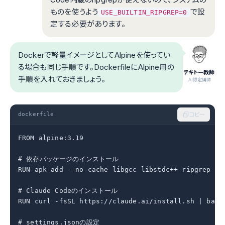
ものを使うよう
で設
USE_BUILTIN_RIPGREP=0
定する必要があります。
Dockerで軽量イメージとしてAlpineを使ってい
る場合も同じ手順です。DockerfileにAlpine用の
テキトー教師
手順を入れておきましょう。
.AI認定講師
dockerfile
コピー
FROM alpine:3.19

# 依存パッケージのインストール

RUN apk add --no-cache libgcc libstdc++ ripgrep cur
# Claude Codeのインストール

RUN curl -fsSL https://claude.ai/install.sh | bash

# settings.jsonの設定
