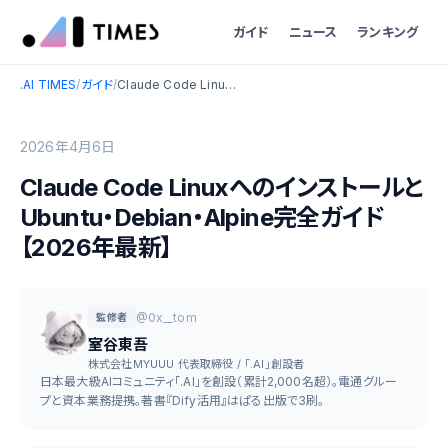
ガイド
ニュース
ランキング
.AI TIMES
/
ガイド
/
Claude Code LinuxへのインストールとUbuntu・Debian・Alpine完全ガイド【2026年最新】
2026年4月6日
Claude Code Linuxへのインストールと
Ubuntu・Debian・Alpine完全ガイド
【2026年最新】
@0x__tom
監修者
室谷東吾
株式会社MYUUU 代表取締役 / 「.AI」創設者
日本最大級AIコミュニティ「.AI」を創設（累計2,000名超）。電通グルー
プと資本業務提携。著書『Dify活用』はぱる出版で3刷。