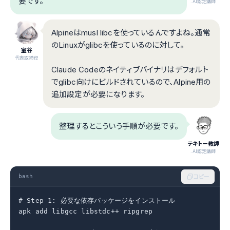
要です。
.AI認定講師
Alpineはmusl libcを使っているんですよね。通常
のLinuxがglibcを使っているのに対して。
室谷
代表取締役
Claude Codeのネイティブバイナリはデフォルト
でglibc向けにビルドされているので、Alpine用の
追加設定が必要になります。
整理するとこういう手順が必要です。
テキトー教師
.AI認定講師
bash
コピー
# Step 1: 必要な依存パッケージをインストール

apk add libgcc libstdc++ ripgrep
