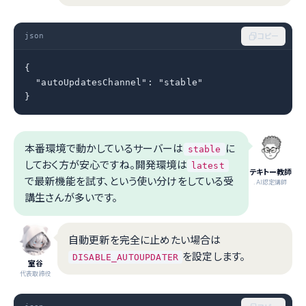
json
コピー
{

  "autoUpdatesChannel": "stable"

}
本番環境で動かしているサーバーは
に
stable
しておく方が安心ですね。開発環境は
latest
テキトー教師
で最新機能を試す、という使い分けをしている受
.AI認定講師
講生さんが多いです。
自動更新を完全に止めたい場合は
を設定します。
DISABLE_AUTOUPDATER
室谷
代表取締役