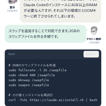
Claude Codeのインストールに4GB以上のRAM
室谷
が必要なんですが、それ以下の環境だとOOMキ
代表取締役
ラーに終了させられてしまいます。
スワップを追加することで対処できます。2GBの
スワップファイルを作る手順です。
テキトー教師
.AI認定講師
bash
コピー
# 2GBのスワップファイルを作成

sudo fallocate -l 2G /swapfile

sudo chmod 600 /swapfile

sudo mkswap /swapfile

sudo swapon /swapfile

# その後インストールを再試行

curl -fsSL https://claude.ai/install.sh | bash