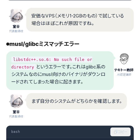
安価なVPS（メモリ1-2GBのもの）で試している
場合はほぼこれが原因ですね。
室谷
代表取締役
musl/glibcミスマッチエラー
libstdc++.so.6: No such file or
というエラーです。これはglibc系の
directory
テキトー教師
システムなのにmusl向けのバイナリがダウンロ
.AI認定講師
ードされてしまった場合に起きます。
まず自分のシステムがどちらかを確認します。
室谷
代表取締役
bash
コピー