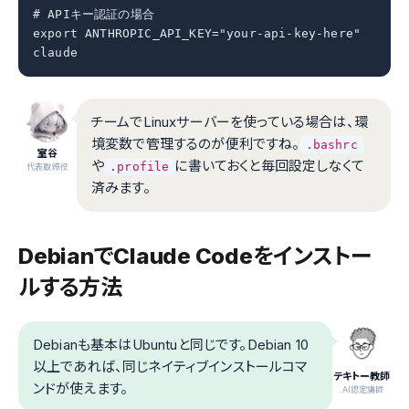
# APIキー認証の場合

export ANTHROPIC_API_KEY="your-api-key-here"

claude
チームでLinuxサーバーを使っている場合は、環
境変数で管理するのが便利ですね。
.bashrc
室谷
や
に書いておくと毎回設定しなくて
.profile
代表取締役
済みます。
DebianでClaude Codeをインストー
ルする方法
Debianも基本はUbuntuと同じです。Debian 10
以上であれば、同じネイティブインストールコマ
テキトー教師
ンドが使えます。
.AI認定講師