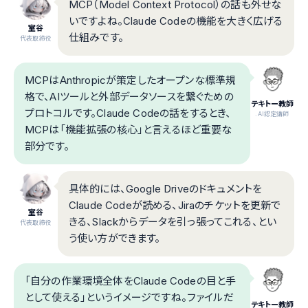
MCP（Model Context Protocol）の話も外せな
いですよね。Claude Codeの機能を大きく広げる
室谷
仕組みです。
代表取締役
MCPはAnthropicが策定したオープンな標準規
格で、AIツールと外部データソースを繋ぐための
テキトー教師
プロトコルです。Claude Codeの話をするとき、
.AI認定講師
MCPは「機能拡張の核心」と言えるほど重要な
部分です。
具体的には、Google Driveのドキュメントを
Claude Codeが読める、Jiraのチケットを更新で
室谷
きる、Slackからデータを引っ張ってこれる、とい
代表取締役
う使い方ができます。
「自分の作業環境全体をClaude Codeの目と手
として使える」というイメージですね。ファイルだ
テキトー教師