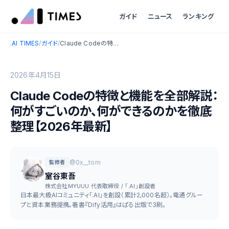
ガイド
ニュース
ランキング
.AI TIMES
/
ガイド
/
Claude Codeの特徴と機能を全部解説：何がすごいのか、何ができるのかを徹底整理【2026年最新】
2026年4月15日
Claude Codeの特徴と機能を全部解説：
何がすごいのか、何ができるのかを徹底
整理【2026年最新】
@0x__tom
監修者
室谷東吾
株式会社MYUUU 代表取締役 / 「.AI」創設者
日本最大級AIコミュニティ「.AI」を創設（累計2,000名超）。電通グルー
プと資本業務提携。著書『Dify活用』はぱる出版で3刷。