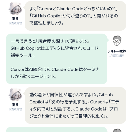
よく「CursorとClaude Codeどっちがいいの？」
「GitHub Copilotと何が違うの？」と聞かれるの
室谷
で整理しましょう。
代表取締役
一言で言うと「統合度の深さ」が違います。
GitHub Copilotはエディタに統合されたコード
テキトー教師
補完ツール。
.AI認定講師
CursorはAI統合IDE。Claude Codeはターミナ
ルから動くエージェント。
動く場所と自律性が違うんですよね。GitHub
Copilotは「次の行を予測する」、Cursorは「エデ
室谷
ィタ内でAIと対話する」、Claude Codeは「プロ
代表取締役
ジェクト全体にまたがって自律的に動く」。