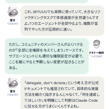
これ、MYUUUでも実際に使っていて、大きなリフ
ァクタリングタスクで体感速度が全然違うんです
室谷
よ。1つのエージェントが全部やるより、複数が並
代表取締役
列でやった方が圧倒的に速い。
ただし、コミュニティのメンバーさんがよくハマる
のが「全部に全権限を与えてしまう」ケースです。
テキトー教師
サブエージェントにも適切な権限設定が必要で、
.AI認定講師
ここを雑にやると予期しない変更が起きることが
ある。
「delegate, don't dictate」という考え方が公式
ドキュメントでも推奨されていて、具体的な実装
室谷
方法を細かく指示するんじゃなくて、「何を達成し
代表取締役
てほしいか」を明確にして判断はClaude Code
に任せる方がうまくいくんですよね。