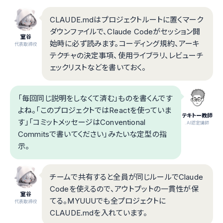
CLAUDE.mdはプロジェクトルートに置くマーク
ダウンファイルで、Claude Codeがセッション開
室谷
始時に必ず読みます。コーディング規約、アーキ
代表取締役
テクチャの決定事項、使用ライブラリ、レビューチ
ェックリストなどを書いておく。
「毎回同じ説明をしなくて済む」ものを書くんです
よね。「このプロジェクトではReactを使っていま
テキトー教師
す」「コミットメッセージはConventional
.AI認定講師
Commitsで書いてください」みたいな定型の指
示。
チームで共有すると全員が同じルールでClaude
Codeを使えるので、アウトプットの一貫性が保
室谷
てる。MYUUUでも全プロジェクトに
代表取締役
CLAUDE.mdを入れています。