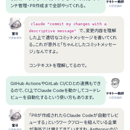
テキトー教師
ンチ管理・PR作成まで全部やってくれる。
.AI認定講師
claude "commit my changes with a
で、変更内容を理解
descriptive message"
室谷
した上で適切なコミットメッセージを書いてくれ
代表取締役
る。これが意外と「ちゃんとしたコミットメッセー
ジ」なんですよ。
コンテキストを理解してるので。
GitHub ActionsやGitLab CI/CDとの連携もでき
るので、CI上でClaude Codeを動かしてコードレ
テキトー教師
ビューを自動化するという使い方もあります。
.AI認定講師
「PRが作成されたらClaude Codeが自動でレビ
ューする」というワークフローを組んでいる企業
室谷
が海外では増えてきていますね。Anthropicの公
代表取締役