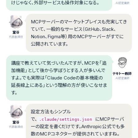
けじゃなく、外部サービスも操作対象になる。
.AI認定講師
MCPサーバーのマーケットプレイスも充実してき
ていて、一般的なサービス（GitHub、Slack、
室谷
Notion、Figma等）用のMCPサーバーがすでに
代表取締役
公開されています。
講座で教えていて気づいたんですが、MCPを「追
加機能」として後から学ぼうとする人が多いんで
テキトー教師
すよ。でも実際は「Claude Codeの基本機能の
.AI認定講師
延長線上にある」という理解の方が使いこなせま
す。
設定方法もシンプル
で、
にMCPサーバ
.claude/settings.json
室谷
ーの設定を書くだけです。Anthropic公式でも多
代表取締役
数のMCPコネクターが提供されていますね。