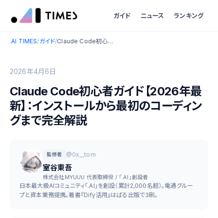
ガイド
ニュース
ランキング
.AI TIMES
/
ガイド
/
Claude Code初心者ガイド【2026年最新】：インストールから最初のコーディングまで完全解説
2026年4月6日
Claude Code初心者ガイド【2026年最
新】：インストールから最初のコーディン
グまで完全解説
@0x__tom
監修者
室谷東吾
株式会社MYUUU 代表取締役 / 「.AI」創設者
日本最大級AIコミュニティ「.AI」を創設（累計2,000名超）。電通グルー
プと資本業務提携。著書『Dify活用』はぱる出版で3刷。