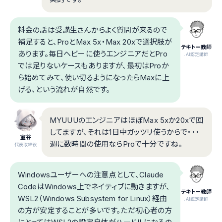
料金の話は受講生さんからよく質問が来るので
補足すると、ProとMax 5x・Max 20xで選択肢が
テキトー教師
あります。毎日ヘビーに使うエンジニアだとPro
.AI認定講師
では足りないケースもありますが、最初はProか
ら始めてみて、使い切るようになったらMaxに上
げる、という流れが自然です。
MYUUUのエンジニアはほぼMax 5xか20xで回
してますが、それは1日中ガッツリ使うからで・・・
室谷
週に数時間の使用ならProで十分ですね。
代表取締役
Windowsユーザーへの注意点として、Claude
CodeはWindows上でネイティブに動きますが、
テキトー教師
WSL2（Windows Subsystem for Linux）経由
.AI認定講師
の方が安定することが多いです。ただ初心者の方