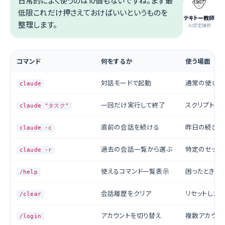
日常的によく使うのは10個もないですね。まず最
低限これだけ押さえておけばいいというものを
テキトー教師
整理します。
.AI認定講師
コマンド
何をするか
使う場面
対話モードで起動
通常の使い方
claude
一回だけ実行して終了
スクリプトや
claude "タスク"
直前の会話を続ける
昨日の続きか
claude -c
過去の会話一覧から選ぶ
特定のセッシ
claude -r
使えるコマンド一覧表示
困ったとき
/help
会話履歴をクリア
リセットしたい
/clear
アカウントを切り替え
複数アカウン
/login