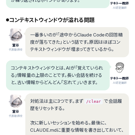
が繰り返されるポイントがあります。
テキトー教師
.AI認定講師
コンテキストウィンドウが溢れる問題
一番多いのが「途中からClaude Codeの回答精
度が落ちてきた」という話です。原因はほぼコン
室谷
テキストウィンドウが埋まってきているから。
代表取締役
コンテキストウィンドウとは、AIが「覚えていられ
る」情報量の上限のことです。長い会話を続ける
テキトー教師
と、古い情報からどんどん「忘れて」いきます。
.AI認定講師
対処法は主に3つです。まず
で会話履
/clear
歴をリセットする。
室谷
代表取締役
次に新しいセッションを始める。最後に、
CLAUDE.mdに重要な情報を書き出しておいて、