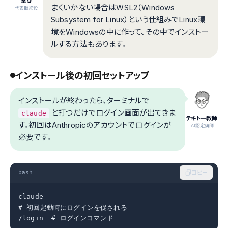
室谷
まくいかない場合はWSL2（Windows
代表取締役
Subsystem for Linux）という仕組みでLinux環
境をWindowsの中に作って、その中でインストー
ルする方法もあります。
インストール後の初回セットアップ
インストールが終わったら、ターミナルで
と打つだけでログイン画面が出てきま
claude
テキトー教師
す。初回はAnthropicのアカウントでログインが
.AI認定講師
必要です。
bash
コピー
claude

# 初回起動時にログインを促される

/login  # ログインコマンド