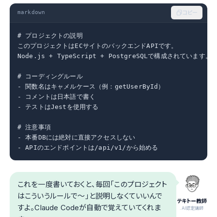
markdown
コピー
# プロジェクトの説明

このプロジェクトはECサイトのバックエンドAPIです。

Node.js + TypeScript + PostgreSQLで構成されています。

# コーディングルール

- 関数名はキャメルケース（例：getUserById）

- コメントは日本語で書く

- テストはJestを使用する

# 注意事項

- 本番DBには絶対に直接アクセスしない

- APIのエンドポイントは/api/v1/から始める
これを一度書いておくと、毎回「このプロジェクト
はこういうルールで〜」と説明しなくていいんで
テキトー教師
すよ。Claude Codeが自動で覚えていてくれま
.AI認定講師