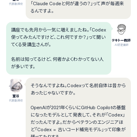
「Claude Codeと何が違うの？」って声が毎週来
代表取締役
るんですよ。
講座でも先月から一気に増えましたね。「Codex
使ってみたんですけど、これ何ですか？」って聞い
テキトー教師
てくる受講生さんが。
.AI認定講師
名前は知ってるけど、何者かよくわかってない人
が多いです。
そうなんですよね。Codexって名前自体は昔から
あったじゃないですか。
室谷
代表取締役
OpenAIが2021年くらいにGitHub Copilotの基盤
になったモデルとして発表して、それが「Codex」
だったんですよ。だからベテランのエンジニアほ
ど「Codex = 古いコード補完モデル」って印象が
残ってたりする。