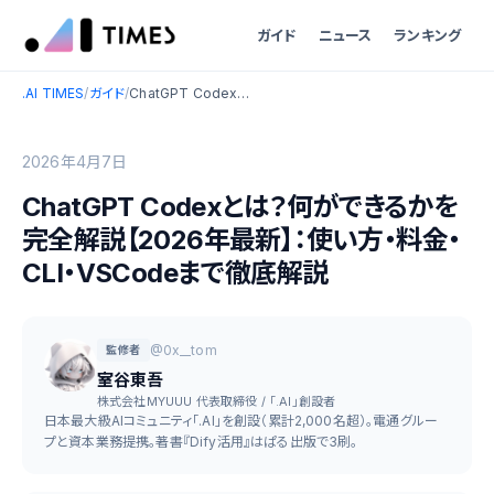
ガイド
ニュース
ランキング
.AI TIMES
/
ガイド
/
ChatGPT Codexとは？何ができるかを完全解説【2026年最新】：使い方・料金・CLI・VSCodeまで徹底解説
2026年4月7日
ChatGPT Codexとは？何ができるかを
完全解説【2026年最新】：使い方・料金・
CLI・VSCodeまで徹底解説
@0x__tom
監修者
室谷東吾
株式会社MYUUU 代表取締役 / 「.AI」創設者
日本最大級AIコミュニティ「.AI」を創設（累計2,000名超）。電通グルー
プと資本業務提携。著書『Dify活用』はぱる出版で3刷。