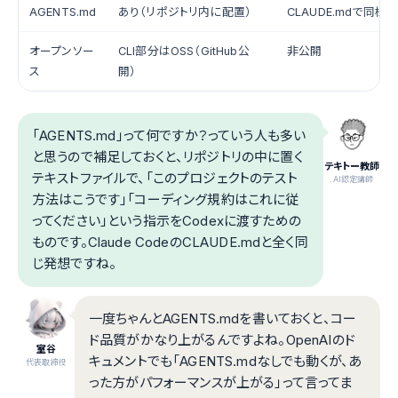
AGENTS.md
あり（リポジトリ内に配置）
CLAUDE.mdで同様
オープンソー
CLI部分はOSS（GitHub公
非公開
ス
開）
「AGENTS.md」って何ですか？っていう人も多い
と思うので補足しておくと、リポジトリの中に置く
テキトー教師
テキストファイルで、「このプロジェクトのテスト
.AI認定講師
方法はこうです」「コーディング規約はこれに従
ってください」という指示をCodexに渡すための
ものです。Claude CodeのCLAUDE.mdと全く同
じ発想ですね。
一度ちゃんとAGENTS.mdを書いておくと、コー
ド品質がかなり上がるんですよね。OpenAIのド
室谷
キュメントでも「AGENTS.mdなしでも動くが、あ
代表取締役
った方がパフォーマンスが上がる」って言ってま