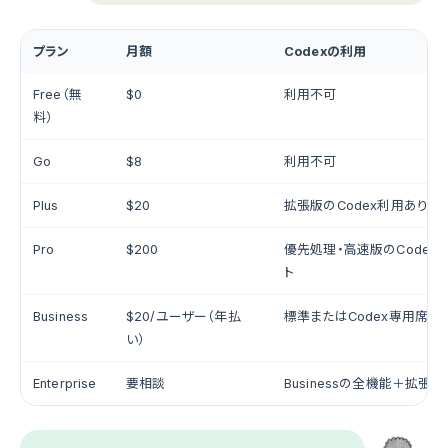
プラン
月額
Codexの利用
Free（無
$0
利用不可
料）
Go
$8
利用不可
Plus
$20
拡張版のCodex利用あり（
Pro
$200
優先処理・高速版のCodex
ト
Business
$20/ユーザー（年払
標準またはCodex専用席を
い）
Enterprise
要相談
Businessの全機能＋拡張