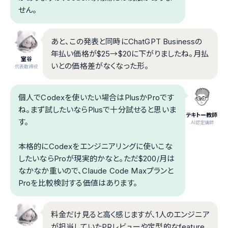
せん。
あと、この発表と同時にChatGPT Businessの
年払い価格が$25→$20に下がりましたね。月払
室谷
いとの価格差がなくなった形。
代表取締役
個人でCodexを使いたい場合はPlusかProです
ね。まず試したいならPlusで十分試せると思いま
テキトー教師
す。
.AI認定講師
本格的にCodexをエンジニアリングに使いこな
したいならProが現実的かなと。ただ$200/月は
なかなか重いので、Claude Code Maxプランと
Proを比較検討する価値はあります。
料金だけ見ると高く感じますが、1人のエンジニア
が担当していたPRレビューや定型的なfeature