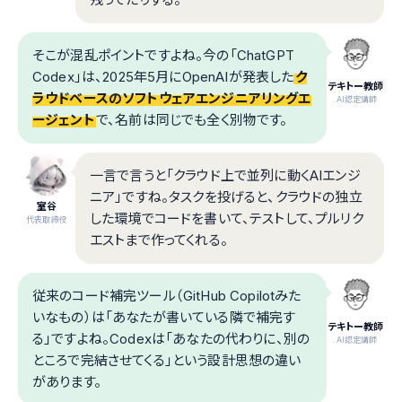
そこが混乱ポイントですよね。今の「ChatGPT
Codex」は、2025年5月にOpenAIが発表した
ク
テキトー教師
ラウドベースのソフトウェアエンジニアリングエ
.AI認定講師
ージェント
で、名前は同じでも全く別物です。
一言で言うと「クラウド上で並列に動くAIエンジ
ニア」ですね。タスクを投げると、クラウドの独立
室谷
した環境でコードを書いて、テストして、プルリク
代表取締役
エストまで作ってくれる。
従来のコード補完ツール（GitHub Copilotみた
いなもの）は「あなたが書いている隣で補完す
テキトー教師
る」ですよね。Codexは「あなたの代わりに、別の
.AI認定講師
ところで完結させてくる」という設計思想の違い
があります。