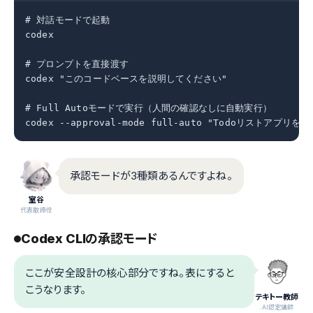
# 対話モードで起動

codex

# プロンプトを直接渡す

codex "このコードベースを説明してください"

# Full Autoモードで実行（人間の確認なしに自動実行）

codex --approval-mode full-auto "Todoリストアプリを
承認モードが3種類あるんですよね。
室谷
代表取締役
Codex CLIの承認モード
ここが安全設計の核心部分ですね。表にすると
こうなります。
テキトー教師
.AI認定講師