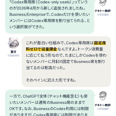
「Codex専用席（Codex-only seats）」っていう
のが2026年4月から新しく追加されましたね。
テキトー教師
Business/Enterpriseで、Codexだけを使いたい
.AI認定講師
メンバーにはCodex専用席を割り当てられる、と
いう選択肢ができた。
これが面白い仕組みで、Codex専用席は
固定席
料ゼロで従量課金
なんですよ。トークン消費量
室谷
に応じて払う形なので、たまにしかCodexを使わ
代表取締役
ないメンバーに月$20固定でBusiness席を割り
当てるのは割高だった。
そのペインに応えた形ですね。
一方で、ChatGPT全体（チャット機能含む）も使
いたいメンバーは通常のBusiness席のままで
テキトー教師
OKです。なお、BusinessのCodex利用には制限
.AI認定講師
がありますが、Codex専用席には制限がありま