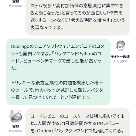
室谷
ステム設計と高付加価値の意思決定に集中でき
代表取締役
るようになった」と言ってるのが面白い。「作業を
速くする」じゃなくて「考える時間を増やす」という
表現なんですよ。
Duolingoのシニアソフトウェアエンジニアのコメ
ントも面白いですよ。「バックエンドPythonのコ
テキトー教師
ードレビューベンチマークで最も性能が高かっ
.AI認定講師
た。
トリッキーな後方互換性の問題を検出した唯一
のツールで、他のボットが見逃した難しいバグを
一貫して見つけてくれた」という評価です。
コードレビューのユースケースは特に強いですよ
ね。人間がやると1日数時間かかるPRレビュー
室谷
を、Codexがバックグラウンドで処理してくれる。
代表取締役