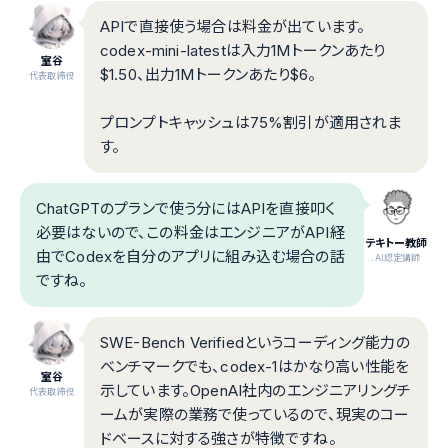
APIで直接使う場合は料金が出ています。
codex-mini-latestは入力1Mトークンあたり
室谷
$1.50、出力1Mトークンあたり$6。
代表取締役
プロンプトキャッシュは75%割引が適用されま
す。
ChatGPTのプランで使う分にはAPIを直接叩く
必要はないので、この料金はエンジニアがAPI経
テキトー教師
由でCodexを自分のアプリに組み込む場合の話
.AI認定講師
ですね。
SWE-Bench Verifiedというコーディング能力の
ベンチマークでも、codex-1はかなり高い性能を
室谷
示しています。OpenAI社内のエンジニアリングチ
代表取締役
ームが実際の業務で使っているので、現実のコー
ドベースに対する強さが特徴ですね。