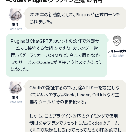
Codex Plugins（プラグイン連携）の活用
2026年の新機能として、Pluginsが正式ローンチ
されました。
室谷
代表取締役
PluginsはChatGPTアカウントの認証で外部サ
ービスに接続する仕組みですね。カレンダー管
テキトー教師
理、バグトラッカー、CRMなど、今まで届かなか
.AI認定講師
ったサービスにCodexが直接アクセスできるよう
になった。
OAuthで認証するので、別途APIキーを設定しな
くていいんですよ。Slack、Linear、GitHubなど主
室谷
要なツールがそのまま使える。
代表取締役
しかも、このプラグイン対応のタイミングで使用
制限を全プランでリセットした。Codexのチーム
が「作り放題にしろ」って言ってたのが印象的でし