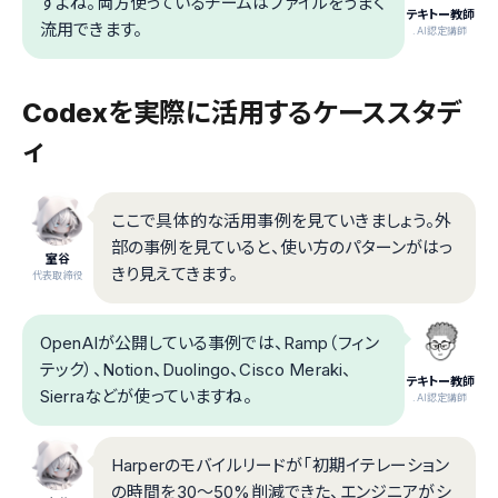
すよね。両方使っているチームはファイルをうまく
テキトー教師
流用できます。
.AI認定講師
Codexを実際に活用するケーススタデ
ィ
ここで具体的な活用事例を見ていきましょう。外
部の事例を見ていると、使い方のパターンがはっ
室谷
きり見えてきます。
代表取締役
OpenAIが公開している事例では、Ramp（フィン
テック）、Notion、Duolingo、Cisco Meraki、
テキトー教師
Sierraなどが使っていますね。
.AI認定講師
Harperのモバイルリードが「初期イテレーション
の時間を30〜50%削減できた、エンジニアがシ