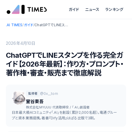
ガイド
ニュース
ランキング
.AI TIMES
/
ガイド
/
ChatGPTでLINEスタンプを作る完全ガイド【2026年最新】：作り方・プロンプト・著作権・審査・販売まで徹底解説
2026年4月10日
ChatGPTでLINEスタンプを作る完全ガ
イド【2026年最新】：作り方・プロンプト・
著作権・審査・販売まで徹底解説
@0x__tom
監修者
室谷東吾
株式会社MYUUU 代表取締役 / 「.AI」創設者
日本最大級AIコミュニティ「.AI」を創設（累計2,000名超）。電通グルー
プと資本業務提携。著書『Dify活用』はぱる出版で3刷。