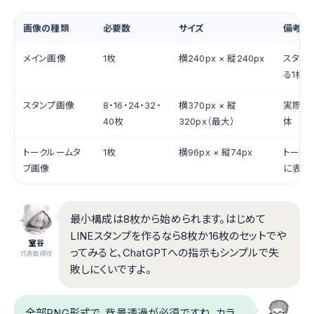
画像の種類
必要数
サイズ
備考
メイン画像
1枚
横240px × 縦240px
スタン
る1枚
スタンプ画像
8・16・24・32・
横370px × 縦
実際の
40枚
320px（最大）
体
トークルームタ
1枚
横96px × 縦74px
トーク
ブ画像
に表示
最小構成は8枚から始められます。はじめて
LINEスタンプを作るなら8枚か16枚のセットでや
室谷
ってみると、ChatGPTへの指示もシンプルで失
代表取締役
敗しにくいですよ。
全部PNG形式で、背景透過が必須ですね。カラ