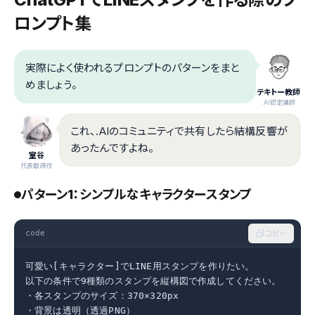
ロンプト集
実際によく使われるプロンプトのパターンをまと
めましょう。
テキトー教師
.AI認定講師
これ、.AIのコミュニティで共有したら結構反響が
あったんですよね。
室谷
代表取締役
パターン1：シンプルなキャラクタースタンプ
code
コピー
可愛い[キャラクター]でLINE用スタンプを作りたい。

以下の条件で9種類のスタンプを縦構図で作成してください。

・各スタンプのサイズ：370×320px

・背景は透明（透過PNG）
