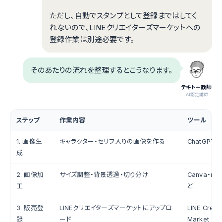
ただし、自動でスタンプとして登録まではしてく
れないので、LINEクリエイターズマーケットへの
登録作業は別途必要です。
そのあたりの流れを整理するとこうなります。
テキトー教師
.AI認定講師
ステップ
作業内容
ツール
1. 画像生
キャラクター・セリフ入りの画像を作る
ChatGPT（
成
2. 画像加
サイズ調整・背景透過・切り分け
Canva・re
工
ど
3. 販売登
LINEクリエイターズマーケットにアップロ
LINE Creat
録
ード
Market