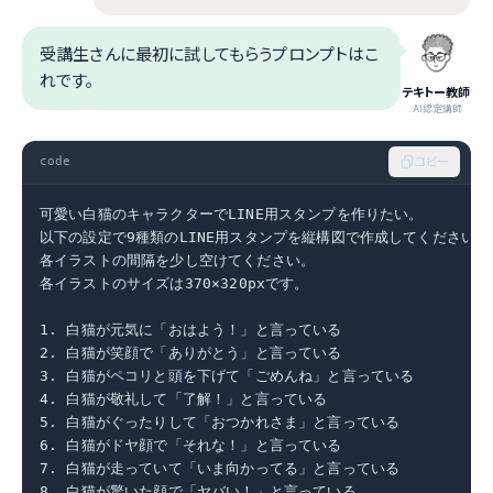
受講生さんに最初に試してもらうプロンプトはこ
れです。
テキトー教師
.AI認定講師
code
コピー
可愛い白猫のキャラクターでLINE用スタンプを作りたい。

以下の設定で9種類のLINE用スタンプを縦構図で作成してください。

各イラストの間隔を少し空けてください。

各イラストのサイズは370×320pxです。

1. 白猫が元気に「おはよう！」と言っている

2. 白猫が笑顔で「ありがとう」と言っている

3. 白猫がペコリと頭を下げて「ごめんね」と言っている

4. 白猫が敬礼して「了解！」と言っている

5. 白猫がぐったりして「おつかれさま」と言っている

6. 白猫がドヤ顔で「それな！」と言っている

7. 白猫が走っていて「いま向かってる」と言っている

8. 白猫が驚いた顔で「ヤバい！」と言っている
