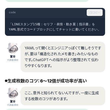
code
コピー
「LINEスタンプ15種：セリフ・表情・動き案｜指示書」を

YAML形式でコードブロックにしてチャットに書いてください。
YAMLって聞くとエンジニアっぽくて難しそうです
が、要は「構造化されたメモ書き」みたいなもの
室谷
です。ChatGPTへの指示がより整理されて伝わ
代表取締役
りやすくなります。
生成枚数のコツ：6〜12個が成功率が高い
ここ、意外と知られてないんですが、一度に生成
する枚数のコツがあります。
室谷
代表取締役