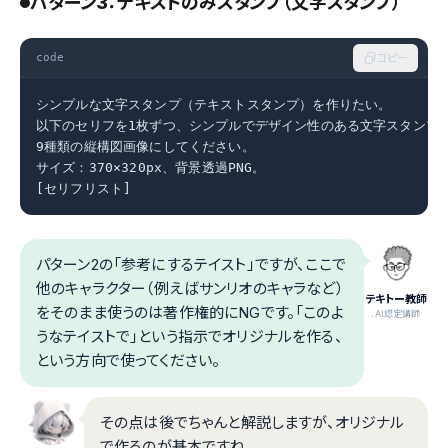
パターン3：テキストのみスタンプ（文字スタンプ）
code
コピー
シンプルな文字スタンプ（テキストスタンプ）を作りたい。

以下のセリフを1枚ずつ、シンプルでデザイン性のある文字スタンプと
9種類の縦構図画像にしてください。

サイズ：370×320px、背景透過PNG。

[セリフリスト]
パターン2の「参考にするテイスト」ですが、ここで
他のキャラクター（例えばサンリオのキャラなど）
テキトー教師
をそのまま使うのは著作権的にNGです。「このよ
.AI認定講師
うなテイストで」という指示でオリジナルを作る、
という方向で使ってください。
その点は後でちゃんと解説しますが、オリジナル
で作るのが基本ですね。