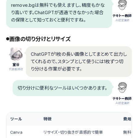
remove.bgは無料でも使えますし、精度もかな
り高いです。ChatGPTが透過できなかった場合
テキトー教師
の保険として知っておくと便利ですね。
.AI認定講師
画像の切り分けとリサイズ
ChatGPTが1枚の長い画像としてまとめて出力し
てくれるので、スタンプとして使うには1枚ずつ切
室谷
り分ける作業が必要です。
代表取締役
切り分けに便利なツールはいくつかあります。
テキトー教師
.AI認定講師
ツール
特徴
費用
Canva
リサイズ・切り抜きが直感的で簡単
無料プ