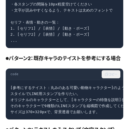
・各スタンプの間隔を10px程度空けてください

・文字が読みやすくなるよう、テキストは太めのフォントで

セリフ・表情・動きの一覧：

1. [セリフ1] / [表情] / [動き・ポーズ]

2. [セリフ2] / [表情] / [動き・ポーズ]

...
パターン2：既存キャラのテイストを参考にする場合
code
コピー
[参考にするテイスト：丸みのある可愛い動物キャラクター]のような

スタイルでLINE用スタンプを作りたい。

オリジナルのキャラクターとして、[キャラクターの特徴を説明]を作
そのキャラクターで9種類のLINEスタンプを縦構図で作成してください
サイズは370×320pxで、背景透過でお願いします。