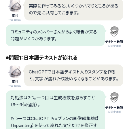
実際に作ってみると、いくつかハマりどころがある
ので先に共有しておきます。
室谷
代表取締役
コミュニティのメンバーさんからよく報告が来る
問題がいくつかあります。
テキトー教師
.AI認定講師
問題1：日本語テキストが崩れる
ChatGPTで日本語テキスト入りスタンプを作る
と、文字が崩れたり読めなくなることがあります。
室谷
代表取締役
対処法は2つ。一つ目は生成枚数を減らすこと
（6〜9個程度）。
テキトー教師
.AI認定講師
もう一つはChatGPT Proプランの画像編集機能
（Inpainting）を使って崩れた文字だけを修正す