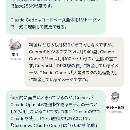
で最大256K程度です。
Claude Codeはコードベース全体を1Mトークン
で一気に理解して変更できる。
料金はどちらも月$20からで同じなんですが、
Cursorのビジネスプランは月$40/席、Claude
室谷
CodeのMaxは月$100〜というのが上限の差で
代表取締役
す。Cursorは「IDE体験の質」に課金しているイメ
ージ、Claude Codeは「大型タスクの処理能力」
に課金しているイメージですね。
個人的に面白いと思っているのが、Cursorが
Claude Opus 4.6を選択できるモデルの一つと
テキトー教師
して採用していることです。つまり「Cursorの中で
.AI認定講師
Claudeを使う」という選択肢もあるわけで、
「Cursor vs Claude Code」は「互いに排他的」