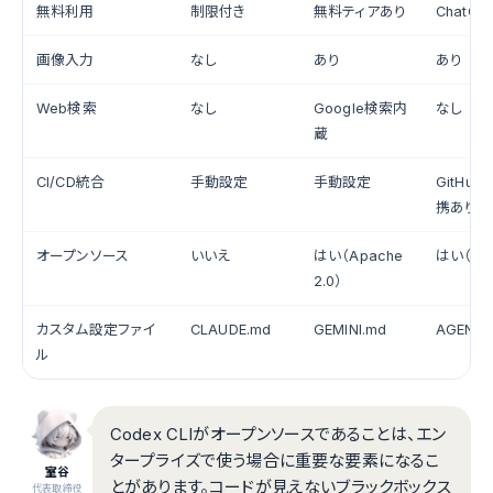
無料利用
制限付き
無料ティアあり
ChatG
画像入力
なし
あり
あり
Web検索
なし
Google検索内
なし
蔵
CI/CD統合
手動設定
手動設定
GitHub 
携あり
オープンソース
いいえ
はい（Apache
はい（Apa
2.0）
カスタム設定ファイ
CLAUDE.md
GEMINI.md
AGENTS
ル
Codex CLIがオープンソースであることは、エン
タープライズで使う場合に重要な要素になるこ
室谷
とがあります。コードが見えないブラックボックス
代表取締役