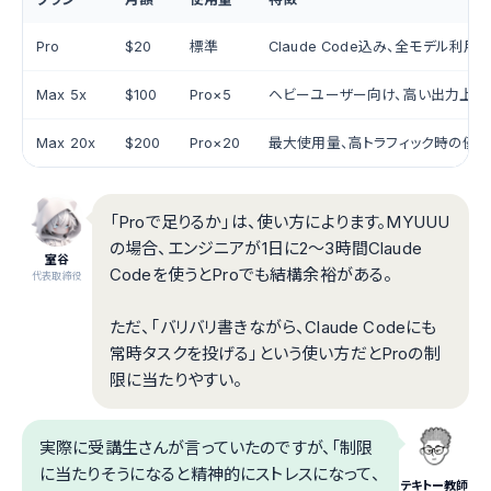
Pro
$20
標準
Claude Code込み、全モデル利用
Max 5x
$100
Pro×5
ヘビーユーザー向け、高い出力上限
Max 20x
$200
Pro×20
最大使用量、高トラフィック時の優
「Proで足りるか」は、使い方によります。MYUUU
の場合、エンジニアが1日に2〜3時間Claude
室谷
Codeを使うとProでも結構余裕がある。
代表取締役
ただ、「バリバリ書きながら、Claude Codeにも
常時タスクを投げる」という使い方だとProの制
限に当たりやすい。
実際に受講生さんが言っていたのですが、「制限
に当たりそうになると精神的にストレスになって、
テキトー教師