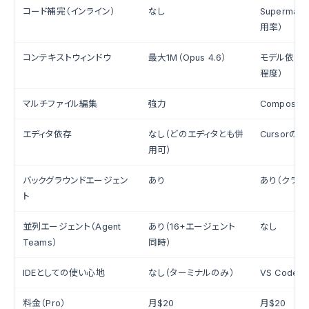
コード補完（インライン）
なし
Supermav
用率）
コンテキストウィンドウ
最大1M（Opus 4.6）
モデル依存（
程度）
マルチファイル編集
強力
Compose
エディタ依存
なし（どのエディタとも併
Cursorのみ
用可）
バックグラウンドエージェン
あり
あり（クラウ
ト
並列エージェント（Agent
あり（16+エージェント
なし
Teams）
同時）
IDEとしての使い心地
なし（ターミナルのみ）
VS Code
料金（Pro）
月$20
月$20