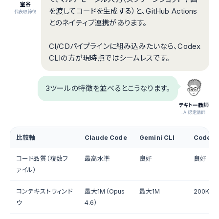
室谷
を渡してコードを生成する）と、GitHub Actions
代表取締役
とのネイティブ連携があります。
CI/CDパイプラインに組み込みたいなら、Codex
CLIの方が現時点ではシームレスです。
3ツールの特徴を並べるとこうなります。
テキトー教師
.AI認定講師
比較軸
Claude Code
Gemini CLI
Codex 
コード品質（複数フ
最高水準
良好
良好
ァイル）
コンテキストウィンド
最大1M（Opus
最大1M
200K
ウ
4.6）