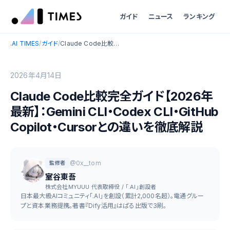
ガイド
ニュース
ランキング
.AI TIMES
/
ガイド
/
Claude Code比較完全ガイド【2026年最新】：Gemini CLI・Codex CLI・GitHub Copilot・Cursorとの違いを徹底解説
2026年4月14日
Claude Code比較完全ガイド【2026年
最新】：Gemini CLI・Codex CLI・GitHub
Copilot・Cursorとの違いを徹底解説
@0x__tom
監修者
室谷東吾
株式会社MYUUU 代表取締役 / 「.AI」創設者
日本最大級AIコミュニティ「.AI」を創設（累計2,000名超）。電通グルー
プと資本業務提携。著書『Dify活用』はぱる出版で3刷。