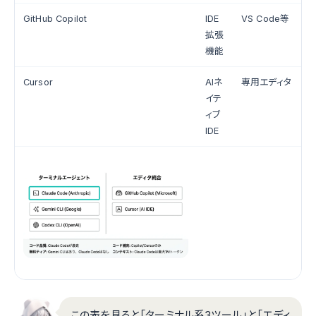
GitHub Copilot
IDE
VS Code等
拡張
機能
Cursor
AIネ
専用エディタ
イテ
ィブ
IDE
この表を見ると「ターミナル系3ツール」と「エディ