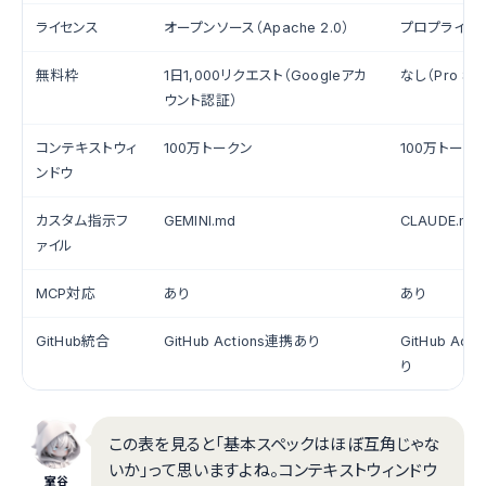
ライセンス
オープンソース（Apache 2.0）
プロプライエ
無料枠
1日1,000リクエスト（Googleアカ
なし（Pro $2
ウント認証）
コンテキストウィ
100万トークン
100万トーク
ンドウ
カスタム指示フ
GEMINI.md
CLAUDE.md
ァイル
MCP対応
あり
あり
GitHub統合
GitHub Actions連携あり
GitHub Act
り
この表を見ると「基本スペックはほぼ互角じゃな
いか」って思いますよね。コンテキストウィンドウ
室谷