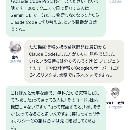
らClaude Code Proに移行してください」という
.AI認定講師
話です。1,000リクエスト/日で足りてる人は
Gemini CLIで十分だし、物足りなくなってきたら
Claude Codeに切り替える、という順番が自然
ですね。
ただ機密情報を扱う業務開発は最初から
Claude Codeにした方がいい。「無料で試した
室谷
い」という気持ちは分かるんですけど、プロジェク
代表取締役
トのコードや設計情報がGoogleのサーバーに送
られるリスクは、業務では取れないですよね。
これほんと大事な話で、「無料だから気軽に試し
てみました」って言ってる人に「そのコード、社内
テキトー教師
機密じゃないですか？」って確認すると、「あ、そう
.AI認定講師
かも」ってなること多いんですよ（笑）。セキュリテ
ィポリシーとの兼ね合いは先に確認してくださ
い。