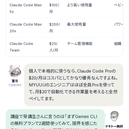
Claude Code Max
$100/
より高い使用量
ヘビーユ
5x
月
Claude Code Max
$200/
最大使用量
パワーユ
20x
月
Claude Code
$25/
チーム管理機能
組織
Team
人/月
個人で本格的に使うなら、Claude Code Proの
$20/月はコスパとしてかなり優秀なんですよね。
室谷
MYUUUのエンジニアはほぼ全員Proを使って
代表取締役
て、月$20で自動化できる作業量を考えると全然
ペイしてます。
講座で受講生さんに言うのは「まずGemini CLI
の無料プランで2週間使ってみて、限界を感じた
テキトー教師