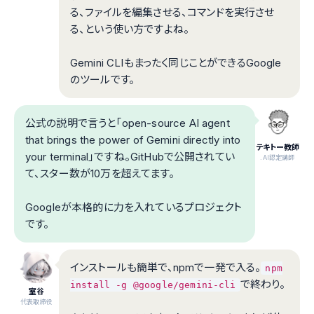
る、ファイルを編集させる、コマンドを実行させ
る、という使い方ですよね。
Gemini CLIもまったく同じことができるGoogle
のツールです。
公式の説明で言うと「open-source AI agent
that brings the power of Gemini directly into
テキトー教師
your terminal」ですね。GitHubで公開されてい
.AI認定講師
て、スター数が10万を超えてます。
Googleが本格的に力を入れているプロジェクト
です。
インストールも簡単で、npmで一発で入る。
npm
で終わり。
install -g @google/gemini-cli
室谷
代表取締役