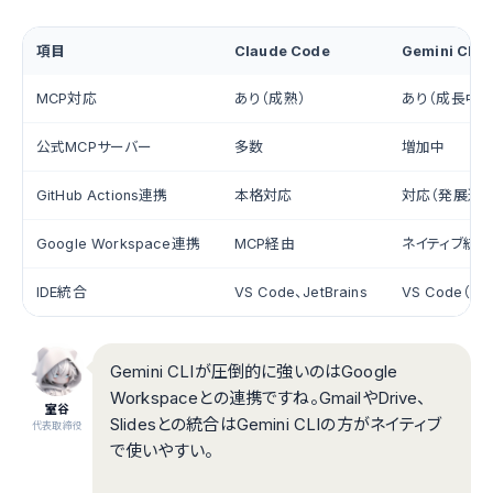
項目
Claude Code
Gemini CLI
MCP対応
あり（成熟）
あり（成長中）
公式MCPサーバー
多数
増加中
GitHub Actions連携
本格対応
対応（発展途上
Google Workspace連携
MCP経由
ネイティブ統
IDE統合
VS Code、JetBrains
VS Code（AC
Gemini CLIが圧倒的に強いのはGoogle
Workspaceとの連携ですね。GmailやDrive、
室谷
Slidesとの統合はGemini CLIの方がネイティブ
代表取締役
で使いやすい。