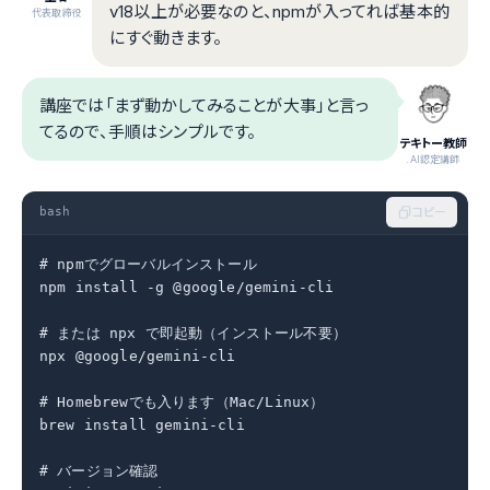
v18以上が必要なのと、npmが入ってれば基本的
代表取締役
にすぐ動きます。
講座では「まず動かしてみることが大事」と言っ
てるので、手順はシンプルです。
テキトー教師
.AI認定講師
bash
コピー
# npmでグローバルインストール

npm install -g @google/gemini-cli

# または npx で即起動（インストール不要）

npx @google/gemini-cli

# Homebrewでも入ります（Mac/Linux）

brew install gemini-cli

# バージョン確認
