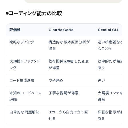
コーディング能力の比較
評価軸
Claude Code
Gemini CLI
複雑なデバッグ
構造的な根本原因分析が
速いが複雑なケー
得意
なことも
大規模リファクタリ
依存関係を横断した変更
効率的だが精度で
ング
が得意
あり
コード生成速度
やや遅め
速い
未知のコードベース
丁寧な説明が得意
大規模コンテキス
理解
得意
自律的な問題解決
エラーから自力で立て直
詳細な指示が必要
せる
ある