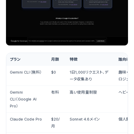
プラン
月額
特徴
誰向け
Gemini CLI（無料）
$0
1日1,000リクエスト、デ
趣味・学
ータ収集あり
ロジェク
Gemini
有料
高い使用量制限
ヘビーユ
CLI（Google AI
Pro）
Claude Code Pro
$20/
Sonnet 4.6メイン
個人開
月