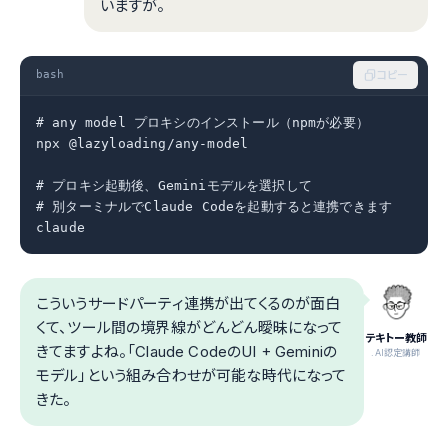
いますが。
bash
コピー
# any model プロキシのインストール（npmが必要）

npx @lazyloading/any-model

# プロキシ起動後、Geminiモデルを選択して

# 別ターミナルでClaude Codeを起動すると連携できます

claude
こういうサードパーティ連携が出てくるのが面白
くて、ツール間の境界線がどんどん曖昧になって
テキトー教師
きてますよね。「Claude CodeのUI + Geminiの
.AI認定講師
モデル」という組み合わせが可能な時代になって
きた。