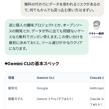
無料の代わりにデータを使われるリスクがあるの
で、何でもかんでも突っ込む使い方はまずい。
逆に個人の趣味プロジェクトとか、オープンソー
スの開発とか、データが外に出ても問題ないケー
テキトー教師
スなら無料でガンガン使えます。この使い分けを
.AI認定講師
最初に決めておくと、ツール選びがかなりクリア
になります。
Gemini CLIの基本スペック
項目
Gemini CLI
Claude Cod
提供元
Google
Anthropic
搭載モデル
Gemini 3 Pro（デフォルト）
Claude Sonn
フォルト）