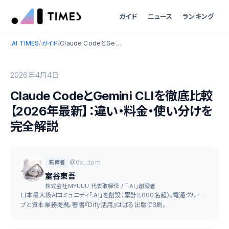
ガイド
ニュース
ランキング
.AI TIMES
/
ガイド
/
Claude CodeとGemini CLIを徹底比較【2026年最新】：違い・料金・使い分けを完全解説
2026年4月4日
Claude CodeとGemini CLIを徹底比較
【2026年最新】：違い・料金・使い分けを
完全解説
@0x__tom
監修者
室谷東吾
株式会社MYUUU 代表取締役 / 「.AI」創設者
日本最大級AIコミュニティ「.AI」を創設（累計2,000名超）。電通グルー
プと資本業務提携。著書『Dify活用』はぱる出版で3刷。