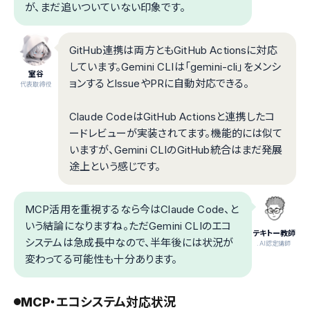
が、まだ追いついていない印象です。
GitHub連携は両方ともGitHub Actionsに対応
しています。Gemini CLIは「gemini-cli」をメンシ
室谷
ョンするとIssueやPRに自動対応できる。
代表取締役
Claude CodeはGitHub Actionsと連携したコ
ードレビューが実装されてます。機能的には似て
いますが、Gemini CLIのGitHub統合はまだ発展
途上という感じです。
MCP活用を重視するなら今はClaude Code、と
いう結論になりますね。ただGemini CLIのエコ
テキトー教師
システムは急成長中なので、半年後には状況が
.AI認定講師
変わってる可能性も十分あります。
MCP・エコシステム対応状況