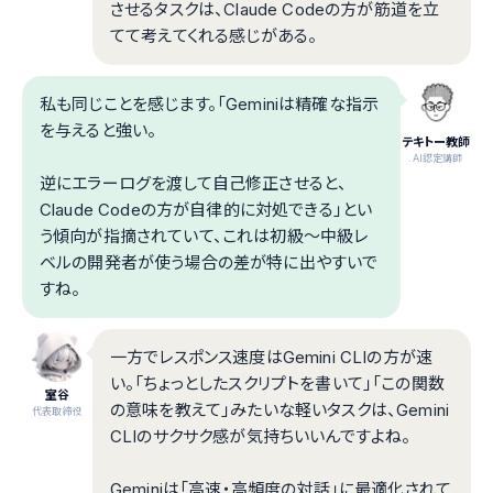
させるタスクは、Claude Codeの方が筋道を立
てて考えてくれる感じがある。
私も同じことを感じます。「Geminiは精確な指示
を与えると強い。
テキトー教師
.AI認定講師
逆にエラーログを渡して自己修正させると、
Claude Codeの方が自律的に対処できる」とい
う傾向が指摘されていて、これは初級〜中級レ
ベルの開発者が使う場合の差が特に出やすいで
すね。
一方でレスポンス速度はGemini CLIの方が速
い。「ちょっとしたスクリプトを書いて」「この関数
室谷
の意味を教えて」みたいな軽いタスクは、Gemini
代表取締役
CLIのサクサク感が気持ちいいんですよね。
Geminiは「高速・高頻度の対話」に最適化されて