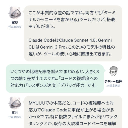
ここが本質的な差の話ですね。両方とも「ターミ
ナルからコードを書かせる」ツールだけど、搭載
室谷
モデルが違う。
代表取締役
Claude CodeはClaude Sonnet 4.6、Gemini
CLIはGemini 3 Pro。この2つのモデルの特性の
違いが、ツールの使い心地に直接出てきます。
いくつかの比較記事を読んでまとめると、大きく3
つの軸で差が出てますね。「コードの複雑度への
テキトー教師
対応力」「レスポンス速度」「デバッグ能力」です。
.AI認定講師
MYUUUでの体感だと、コードの複雑度への対
応力でClaude Codeに軍配が上がる場面が多
室谷
かったです。特に複数ファイルにまたがるリファク
代表取締役
タリングとか、既存の大規模コードベースを理解