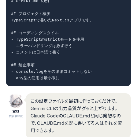
# GEMINI.md の例

## プロジェクト概要

TypeScriptで書いたNext.jsアプリです。

## コーディングスタイル

- TypeScriptのstrictモードを使用

- エラーハンドリングは必ず行う

- コメントは日本語で書く

## 禁止事項

- console.logをそのままコミットしない

- any型の使用は最小限に
この設定ファイルを最初に作っておくだけで、
Gemini CLIの出力品質がグッと上がります。
室谷
Claude CodeのCLAUDE.mdと同じ発想なの
代表取締役
で、CLAUDE.mdを既に書いてる人はそれを流
用できます。