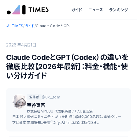
ガイド
ニュース
ランキング
.AI TIMES
/
ガイド
/
Claude CodeとGPT（Codex）の違いを徹底比較【2026年最新】：料金・機能・使い分けガイド
2026年4月21日
Claude CodeとGPT（Codex）の違いを
徹底比較【2026年最新】：料金・機能・使
い分けガイド
@0x__tom
監修者
室谷東吾
株式会社MYUUU 代表取締役 / 「.AI」創設者
日本最大級AIコミュニティ「.AI」を創設（累計2,000名超）。電通グルー
プと資本業務提携。著書『Dify活用』はぱる出版で3刷。