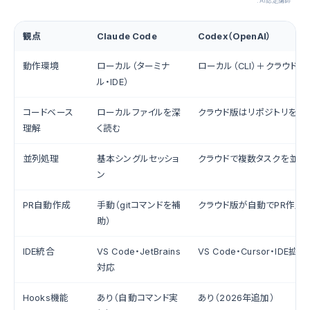
.AI認定講師
観点
Claude Code
Codex（OpenAI）
動作環境
ローカル（ターミナ
ローカル（CLI）＋クラウド（W
ル・IDE）
コードベース
ローカルファイルを深
クラウド版はリポジトリを事
理解
く読む
並列処理
基本シングルセッショ
クラウドで複数タスクを並行
ン
PR自動作成
手動（gitコマンドを補
クラウド版が自動でPR作成
助）
IDE統合
VS Code・JetBrains
VS Code・Cursor・IDE拡張
対応
Hooks機能
あり（自動コマンド実
あり（2026年追加）