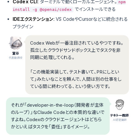
Codex CLI
: ターミナルで動くローカルエージェント。
npm
でインストールできる
install -g @openai/codex
IDEエクステンション
: VS CodeやCursorなどに統合される
プラグイン
Codex Webが一番注目されているやつですね。
孤立したクラウドサンドボックス上でタスクを非
室谷
同期に処理してくれる。
代表取締役
「この機能実装して、テスト書いて、PRにしとい
て」みたいなことを頼んで、人間は別の仕事をし
ている間に終わってる、という使い方です。
それが「developer-in-the-loop（開発者が主体
のループ）」なClaude Codeとの本質的な違いで
テキトー教師
すよね。Codexのクラウドエージェントはどちら
.AI認定講師
かといえばタスクを「委任」するイメージ。