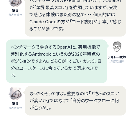
ベンチマーク（SWE-Bench Proなど）でOpenAI
が「業界最高スコア」を強調していますが、実務
室谷
で感じる体験はまた別の話で・・・ 個人的には
代表取締役
Claude Codeの方が「コード説明が丁寧」と感じ
ることが多いです。
ベンチマークで勝負するOpenAIと、実用機能で
差別化するAnthropicというのが2026年時点の
テキトー教師
ポジションですよね。どちらが「すごい」かより、自
.AI認定講師
分のユースケースに合っているかで選ぶべきで
す。
まったくそうですよ。重要なのは「どちらのスコア
が高いか」ではなくて「自分のワークフローに何
室谷
が合うか」。
代表取締役