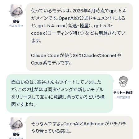
使っているモデルは、2026年4月時点でgpt-5.4
がメインです。OpenAIの公式ドキュメントによる
室谷
と、gpt-5.4-mini（高速・軽量）、gpt-5.3-
代表取締役
codex（コーディング特化）なども用意されてい
ます。
Claude Codeが使うのはClaudeのSonnetや
Opus系モデルです。
面白いのは、室谷さんもツイートしていました
が、この2社がほぼ同タイミングで新しいモデル
テキトー教師
をリリースして互いに意識し合っているという構
.AI認定講師
図ですよね。
そうなんですよ。OpenAIとAnthropicがバチバチ
やり合っている感じ。
室谷
代表取締役