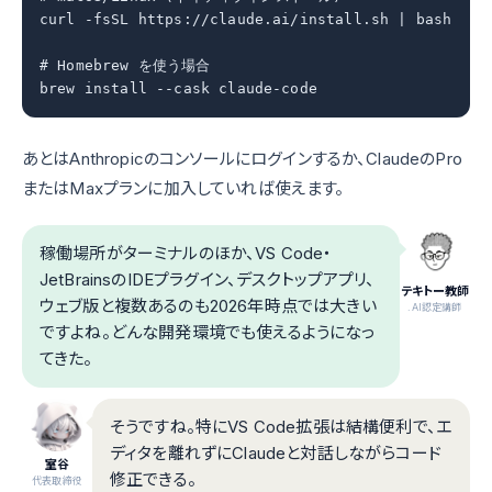
curl -fsSL https://claude.ai/install.sh | bash

# Homebrew を使う場合

brew install --cask claude-code
あとはAnthropicのコンソールにログインするか、ClaudeのPro
またはMaxプランに加入していれば使えます。
稼働場所がターミナルのほか、VS Code・
JetBrainsのIDEプラグイン、デスクトップアプリ、
テキトー教師
ウェブ版と複数あるのも2026年時点では大きい
.AI認定講師
ですよね。どんな開発環境でも使えるようになっ
てきた。
そうですね。特にVS Code拡張は結構便利で、エ
ディタを離れずにClaudeと対話しながらコード
室谷
修正できる。
代表取締役