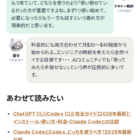
もう来ていて、どちらを使うかより「使い倒せてい
テキトー教師
るか」の方が重要ですよね。まず1つ使い始めて、
.AI認定講師
必要になったらもう一方も試すという進め方が
現実的だと思います。
料金的にも両方合わせて月$20〜$40程度から
始められる。エンジニアの時給を考えたら全然ペ
室谷
イする投資です・・・ .AIコミュニティでも「使って
代表取締役
みたら手放せない」という声が圧倒的に多いで
す。
あわせて読みたい
ChatGPT CLI（Codex CLI）完全ガイド【2026年最新】：
インストール・使い方・料金・Claude Codeとの比較
Claude CodeとCodex、どっちを使うべき？2026年最新
比較