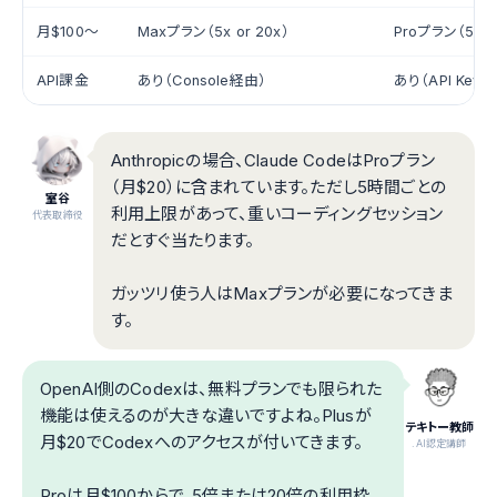
月$100〜
Maxプラン（5x or 20x）
Proプラン（5x or
API課金
あり（Console経由）
あり（API Key
Anthropicの場合、Claude CodeはProプラン
（月$20）に含まれています。ただし5時間ごとの
室谷
利用上限があって、重いコーディングセッション
代表取締役
だとすぐ当たります。
ガッツリ使う人はMaxプランが必要になってきま
す。
OpenAI側のCodexは、無料プランでも限られた
機能は使えるのが大きな違いですよね。Plusが
テキトー教師
月$20でCodexへのアクセスが付いてきます。
.AI認定講師
Proは月$100からで、5倍または20倍の利用枠