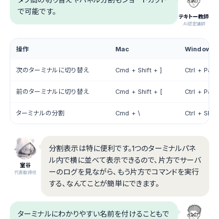
で可能です。
テキトー教師
.AI認定講師
操作
Mac
Windows/
次のターミナルに切り替え
Cmd + Shift + ]
Ctrl + Pa
前のターミナルに切り替え
Cmd + Shift + [
Ctrl + Pag
ターミナルの分割
Cmd + \
Ctrl + Shift
分割表示は特に便利です。1つのターミナルパネ
ル内で横に並べて表示できるので、片方でサーバ
室谷
ーのログを見ながら、もう片方でコマンドを実行
代表取締役
する、なんてことが簡単にできます。
ターミナルにわかりやすい名前を付けることもで