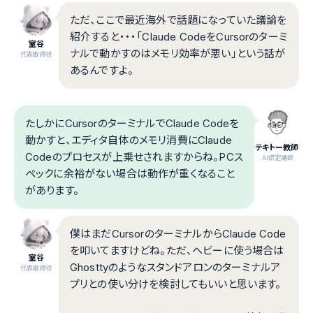
ただ、ここで最近海外で話題になっていた議論を
紹介すると・・・「Claude CodeをCursorのターミ
室谷
ナルで動かすのはメモリ効率が悪い」という話が
代表取締役
あるんですよ。
たしかにCursorのターミナルでClaude Codeを
動かすと、エディタ自体のメモリ消費にClaude
テキトー教師
Codeのプロセスが上乗せされますからね。PCス
.AI認定講師
ペックに余裕がない場合は動作が重くなること
があります。
僕はまだCursorのターミナルからClaude Code
を叩いてますけどね。ただ、ヘビーに使う場合は
室谷
Ghosttyのようなスタンドアロンのターミナルア
代表取締役
プリとの使い分けを検討してもいいと思います。