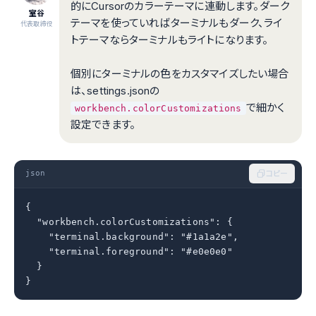
的にCursorのカラーテーマに連動します。ダーク
室谷
テーマを使っていればターミナルもダーク、ライ
代表取締役
トテーマならターミナルもライトになります。
個別にターミナルの色をカスタマイズしたい場合
は、settings.jsonの
で細かく
workbench.colorCustomizations
設定できます。
json
コピー
{

  "workbench.colorCustomizations": {

    "terminal.background": "#1a1a2e",

    "terminal.foreground": "#e0e0e0"

  }

}