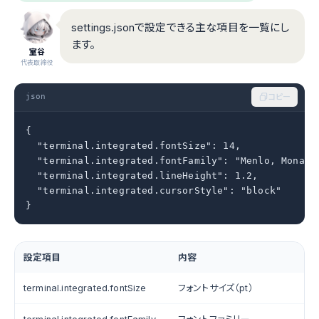
settings.jsonで設定できる主な項目を一覧にし
ます。
室谷
代表取締役
json
コピー
{

  "terminal.integrated.fontSize": 14,

  "terminal.integrated.fontFamily": "Menlo, Monaco,
  "terminal.integrated.lineHeight": 1.2,

  "terminal.integrated.cursorStyle": "block"

}
設定項目
内容
terminal.integrated.fontSize
フォントサイズ（pt）
1