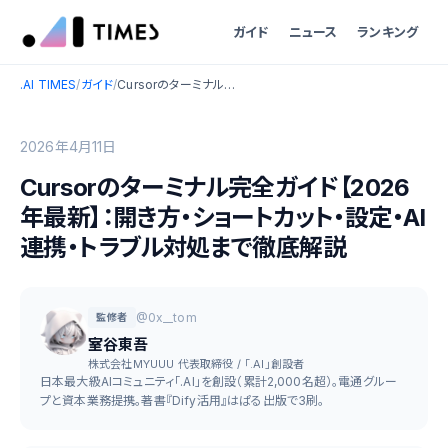
ガイド
ニュース
ランキング
.AI TIMES
/
ガイド
/
Cursorのターミナル完全ガイド【2026年最新】：開き方・ショートカット・設定・AI連携・トラブル対処まで徹底解説
2026年4月11日
Cursorのターミナル完全ガイド【2026
年最新】：開き方・ショートカット・設定・AI
連携・トラブル対処まで徹底解説
@0x__tom
監修者
室谷東吾
株式会社MYUUU 代表取締役 / 「.AI」創設者
日本最大級AIコミュニティ「.AI」を創設（累計2,000名超）。電通グルー
プと資本業務提携。著書『Dify活用』はぱる出版で3刷。