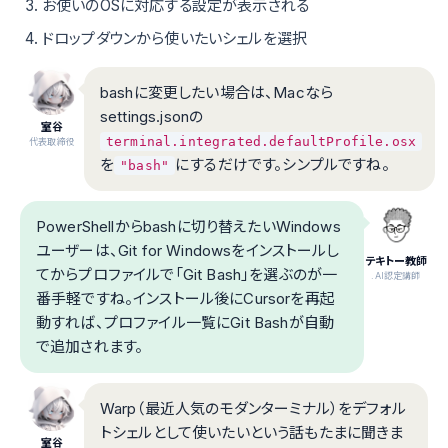
お使いのOSに対応する設定が表示される
ドロップダウンから使いたいシェルを選択
bashに変更したい場合は、Macなら
settings.jsonの
室谷
terminal.integrated.defaultProfile.osx
代表取締役
を
にするだけです。シンプルですね。
"bash"
PowerShellからbashに切り替えたいWindows
ユーザーは、Git for Windowsをインストールし
テキトー教師
てからプロファイルで「Git Bash」を選ぶのが一
.AI認定講師
番手軽ですね。インストール後にCursorを再起
動すれば、プロファイル一覧にGit Bashが自動
で追加されます。
Warp（最近人気のモダンターミナル）をデフォル
トシェルとして使いたいという話もたまに聞きま
室谷