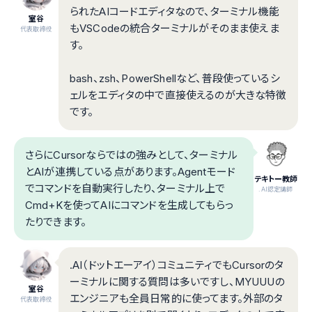
られたAIコードエディタなので、ターミナル機能
室谷
もVSCodeの統合ターミナルがそのまま使えま
代表取締役
す。
bash、zsh、PowerShellなど、普段使っているシ
ェルをエディタの中で直接使えるのが大きな特徴
です。
さらにCursorならではの強みとして、ターミナル
とAIが連携している点があります。Agentモード
テキトー教師
でコマンドを自動実行したり、ターミナル上で
.AI認定講師
Cmd+Kを使ってAIにコマンドを生成してもらっ
たりできます。
.AI（ドットエーアイ）コミュニティでもCursorのタ
ーミナルに関する質問は多いですし、MYUUUの
室谷
エンジニアも全員日常的に使ってます。外部のタ
代表取締役