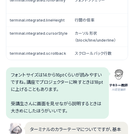
terminal.integrated.fontFamily
フォントファミリー
terminal.integrated.lineHeight
行間の倍率
1.
terminal.integrated.cursorStyle
カーソル形状
b
（block/line/underline）
terminal.integrated.scrollback
スクロールバック行数
1
フォントサイズは14から16ptくらいが読みやすい
ですね。講座でプロジェクターに映すときは18pt
テキトー教師
に上げることもあります。
.AI認定講師
受講生さんに画面を見せながら説明するときは
大きめにしたほうがいいです。
ターミナルのカラーテーマについてですが、基本