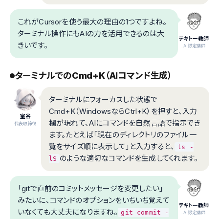
これがCursorを使う最大の理由の1つですよね。
ターミナル操作にもAIの力を活用できるのは大
テキトー教師
きいです。
.AI認定講師
ターミナルでのCmd+K（AIコマンド生成）
ターミナルにフォーカスした状態で
Cmd+K（WindowsならCtrl+K）を押すと、入力
室谷
欄が現れて、AIにコマンドを自然言語で指示でき
代表取締役
ます。たとえば「現在のディレクトリのファイル一
覧をサイズ順に表示して」と入力すると、
ls -
のような適切なコマンドを生成してくれます。
lS
「gitで直前のコミットメッセージを変更したい」
みたいに、コマンドのオプションをいちいち覚えて
テキトー教師
いなくても大丈夫になりますね。
git commit -
.AI認定講師