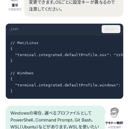
変更できます。OSごとに設定キーが異なるので
室谷
注意してください。
代表取締役
json
コピー
// Mac/Linux

{

  "terminal.integrated.defaultProfile.osx": "zsh"

}

// Windows

{

  "terminal.integrated.defaultProfile.windows": "Gi
}
Windowsの場合、選べるプロファイルとして
PowerShell、Command Prompt、Git Bash、
テキトー教師
WSL(Ubuntu)などがあります。WSLを使いたい
.AI認定講師