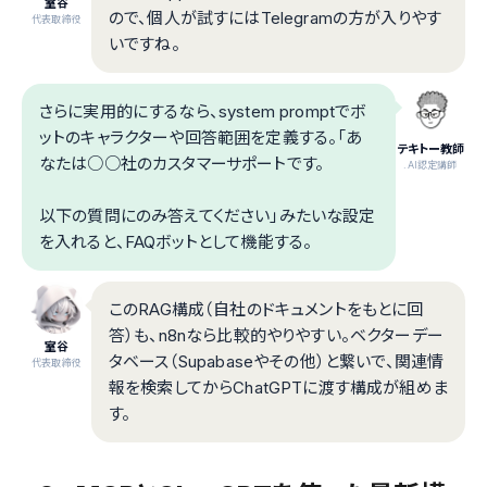
室谷
ので、個人が試すにはTelegramの方が入りやす
代表取締役
いですね。
さらに実用的にするなら、system promptでボ
ットのキャラクターや回答範囲を定義する。「あ
テキトー教師
なたは○○社のカスタマーサポートです。
.AI認定講師
以下の質問にのみ答えてください」みたいな設定
を入れると、FAQボットとして機能する。
このRAG構成（自社のドキュメントをもとに回
答）も、n8nなら比較的やりやすい。ベクターデー
室谷
タベース（Supabaseやその他）と繋いで、関連情
代表取締役
報を検索してからChatGPTに渡す構成が組めま
す。