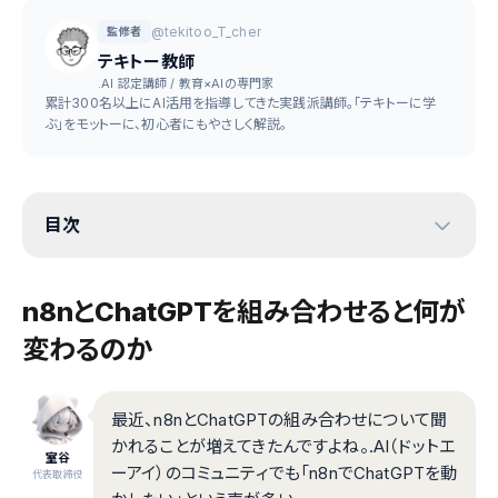
@tekitoo_T_cher
監修者
テキトー教師
.AI 認定講師 / 教育×AIの専門家
累計300名以上にAI活用を指導してきた実践派講師。「テキトーに学
ぶ」をモットーに、初心者にもやさしく解説。
目次
n8nとChatGPTを組み合わせると何が
変わるのか
最近、n8nとChatGPTの組み合わせについて聞
かれることが増えてきたんですよね。.AI（ドットエ
室谷
ーアイ）のコミュニティでも「n8nでChatGPTを動
代表取締役