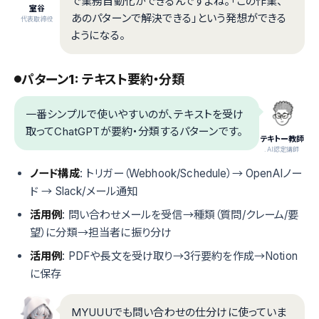
で業務自動化ができるんですよね。「この作業、
室谷
あのパターンで解決できる」という発想ができる
代表取締役
ようになる。
パターン1: テキスト要約・分類
一番シンプルで使いやすいのが、テキストを受け
取ってChatGPTが要約・分類するパターンです。
テキトー教師
.AI認定講師
ノード構成
: トリガー（Webhook/Schedule）→ OpenAIノー
ド → Slack/メール通知
活用例
: 問い合わせメールを受信→種類（質問/クレーム/要
望）に分類→担当者に振り分け
活用例
: PDFや長文を受け取り→3行要約を作成→Notion
に保存
MYUUUでも問い合わせの仕分けに使っていま