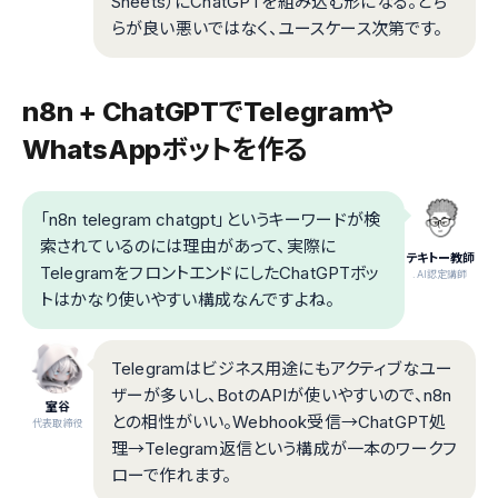
Sheets）にChatGPTを組み込む形になる。どち
らが良い悪いではなく、ユースケース次第です。
n8n + ChatGPTでTelegramや
WhatsAppボットを作る
「n8n telegram chatgpt」というキーワードが検
索されているのには理由があって、実際に
テキトー教師
TelegramをフロントエンドにしたChatGPTボッ
.AI認定講師
トはかなり使いやすい構成なんですよね。
Telegramはビジネス用途にもアクティブなユー
ザーが多いし、BotのAPIが使いやすいので、n8n
室谷
との相性がいい。Webhook受信→ChatGPT処
代表取締役
理→Telegram返信という構成が一本のワークフ
ローで作れます。