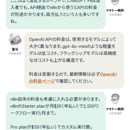
ここはよく混乱するポイントで、ChatGPT Plus加
入者でも、API経由でn8nから使うとAPIの料金
テキトー教師
が別途かかります。両方払うという人も多いです
.AI認定講師
ね。
OpenAI APIの料金は、使用するモデルによって
大きく異なります。gpt-4o-miniのような軽量モ
室谷
デルは低コスト、フラッグシップモデルは高精度
代表取締役
な分コストも上がる構造です。
料金は変動するので、最新情報は必ず
OpenAI
の料金ページ
で確認してください。
n8n自体の料金も考慮に入れる必要があります。
n8nのStarter planが月$20（年払い）で2,500ワ
テキトー教師
ークフロー実行/月まで。
.AI認定講師
Pro planが$50（年払い）でカスタム実行数。