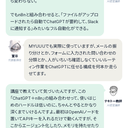
ら変わらない。
.AI認定講師
でもn8nと組み合わせると、「ファイルがアップロ
ードされたら自動でChatGPTが要約して、Slack
に通知する」みたいなフル自動化ができる。
MYUUUでも実際に使っていますが、メールの振
り分けとか、フォームに入力された問い合わせの
室谷
分類とか、人がいちいち確認しなくていいルーテ
代表取締役
ィン作業をChatGPTに任せる構成を何本か走ら
せてます。
講座で教えていて気づいたんですが、この
「ChatGPT＋n8n」の組み合わせって、使いはじ
テキトー教師
めのハードルは低いのに、ちゃんとやるとかなり
.AI認定講師
深くまでいけるんですよ。最初はOpenAIノードを
置いてAPIキーを入れるだけで動くんですが、そ
こからエージェント化したり、メモリを持たせたり