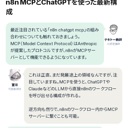
n8n MCPとChatGPTを使った最新構
成
最近注目されている「n8n chatgpt mcp」の組み
合わせについても触れておきましょう。
テキトー教師
MCP（Model Context Protocol）はAnthropic
.AI認定講師
が提案したプロトコルですが、n8nがMCPサー
バーとして機能できるようになっています。
これは正直、まだ発展途上の領域なんですが、注
目していますね。MCPを使うと、ChatGPTや
室谷
ClaudeなどのLLMから直接n8nのワークフロー
代表取締役
を呼び出せる構成が作れる。
逆方向も然りで、n8nのワークフロー内からMCP
サーバーに繋ぐことも可能。