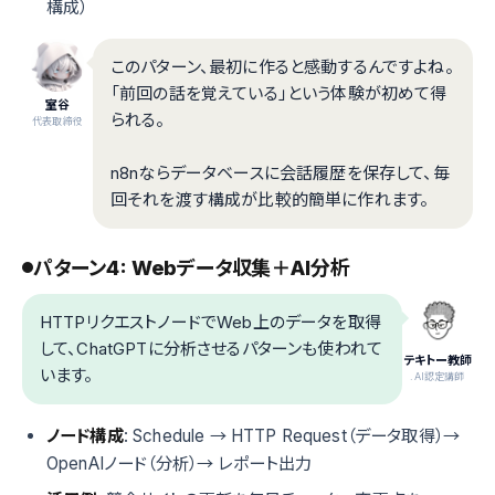
構成）
このパターン、最初に作ると感動するんですよね。
「前回の話を覚えている」という体験が初めて得
室谷
られる。
代表取締役
n8nならデータベースに会話履歴を保存して、毎
回それを渡す構成が比較的簡単に作れます。
パターン4: Webデータ収集＋AI分析
HTTPリクエストノードでWeb上のデータを取得
して、ChatGPTに分析させるパターンも使われて
テキトー教師
います。
.AI認定講師
ノード構成
: Schedule → HTTP Request（データ取得）→
OpenAIノード（分析）→ レポート出力