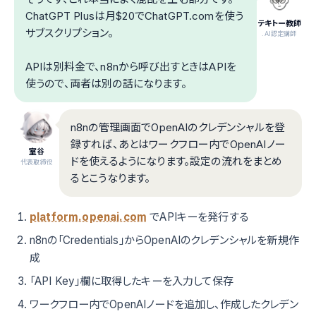
ChatGPT Plusは月$20でChatGPT.comを使う
テキトー教師
サブスクリプション。
.AI認定講師
APIは別料金で、n8nから呼び出すときはAPIを
使うので、両者は別の話になります。
n8nの管理画面でOpenAIのクレデンシャルを登
録すれば、あとはワークフロー内でOpenAIノー
室谷
ドを使えるようになります。設定の流れをまとめ
代表取締役
るとこうなります。
platform.openai.com
でAPIキーを発行する
n8nの「Credentials」からOpenAIのクレデンシャルを新規作
成
「API Key」欄に取得したキーを入力して保存
ワークフロー内でOpenAIノードを追加し、作成したクレデン