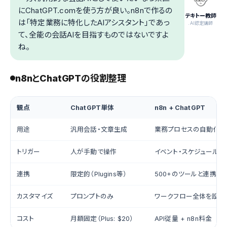
にChatGPT.comを使う方が良い。n8nで作るの
テキトー教師
は「特定業務に特化したAIアシスタント」であっ
.AI認定講師
て、全能の会話AIを目指すものではないですよ
ね。
n8nとChatGPTの役割整理
観点
ChatGPT単体
n8n + ChatGPT
用途
汎用会話・文章生成
業務プロセスの自動化
トリガー
人が手動で操作
イベント・スケジュール
連携
限定的（Plugins等）
500+のツールと連携可
カスタマイズ
プロンプトのみ
ワークフロー全体を設計
コスト
月額固定（Plus: $20）
API従量 + n8n料金