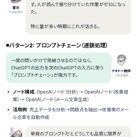
す。人が読んで振り分けていた作業がゼロになっ
室谷
た。
代表取締役
特に量が多い時期にこれが活きる。
パターン2: プロンプトチェーン（連鎖処理）
一度の問いかけで完結させるのではなく、
ChatGPTの出力を次のChatGPTの入力に使う
テキトー教師
「プロンプトチェーン」が強力です。
.AI認定講師
ノード構成
: OpenAIノード（分析）→ OpenAIノード（改善提
案）→ OpenAIノード（メール文章生成）
活用例
: 売上データを分析→問題点を抽出→改善策のメー
ル文章を自動作成
単発のプロンプトだとどうしても品質に限界が