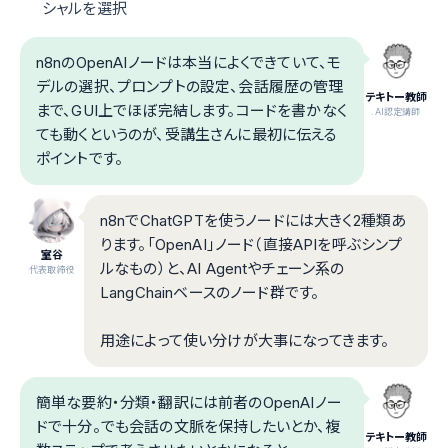
シャルを選択
n8nのOpenAIノードは本当によくできていて、モ
デルの選択、プロンプトの設定、会話履歴の管理
テキトー教師
まで、GUI上でほぼ完結します。コードを書かなく
.AI認定講師
ても動くというのが、受講生さんに最初に伝える
ポイントです。
n8nでChatGPTを使うノードには大きく2種類あ
ります。「OpenAI」ノード（直接APIを呼ぶシンプ
室谷
ルなもの）と、AI Agentやチェーン系の
代表取締役
LangChainベースのノード群です。
用途によって使い分けが大事になってきます。
簡単な要約・分類・翻訳には前者のOpenAIノー
ドで十分。でも会話の文脈を保持したいとか、複
テキトー教師