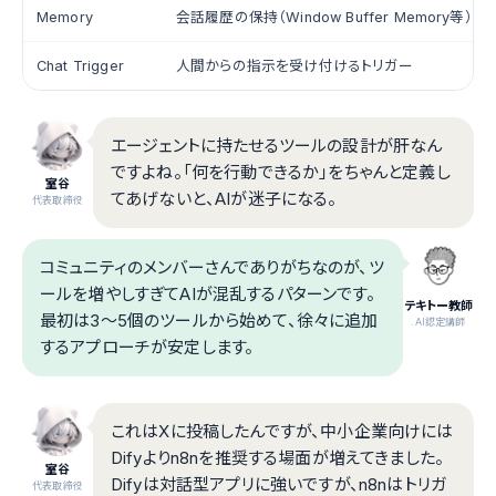
Memory
会話履歴の保持（Window Buffer Memory等）
Chat Trigger
人間からの指示を受け付けるトリガー
エージェントに持たせるツールの設計が肝なん
ですよね。「何を行動できるか」をちゃんと定義し
室谷
てあげないと、AIが迷子になる。
代表取締役
コミュニティのメンバーさんでありがちなのが、ツ
ールを増やしすぎてAIが混乱するパターンです。
テキトー教師
最初は3〜5個のツールから始めて、徐々に追加
.AI認定講師
するアプローチが安定します。
これはXに投稿したんですが、中小企業向けには
Difyよりn8nを推奨する場面が増えてきました。
室谷
Difyは対話型アプリに強いですが、n8nはトリガ
代表取締役