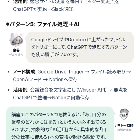
活用例
: 競合サイトの更新を毎日チェック→変更点を
ChatGPTが要約→Slack通知
パターン5: ファイル処理＋AI
GoogleドライブやDropboxに上がったファイル
をトリガーにして、ChatGPTで処理するパターン
室谷
も使い勝手がいいです。
代表取締役
ノード構成
: Google Drive Trigger → ファイル読み取り →
OpenAIノード → Notionへ保存
活用例
: 会議録音を文字起こし（Whisper API）→ 要点を
ChatGPTで整理→Notionに自動保存
講座でこのパターン5つを教えると、「あ、自分の
業務のどれかにはまる」という人が必ず出てくる
テキトー教師
んですよ。抽象的な「AI活用」から、具体的な「自
.AI認定講師
分の仕事に使える」への変換が起きる瞬間です。