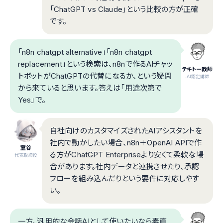
「ChatGPT vs Claude」という比較の方が正確
です。
「n8n chatgpt alternative」「n8n chatgpt
replacement」という検索は、n8nで作るAIチャッ
テキトー教師
トボットがChatGPTの代替になるか、という疑問
.AI認定講師
から来ていると思います。答えは「用途次第で
Yes」で。
自社向けのカスタマイズされたAIアシスタントを
社内で動かしたい場合、n8n＋OpenAI APIで作
室谷
る方がChatGPT Enterpriseより安くて柔軟な場
代表取締役
合があります。社内データと連携させたり、承認
フローを組み込んだりという要件に対応しやす
い。
一方、汎用的な会話AIとして使いたいなら素直