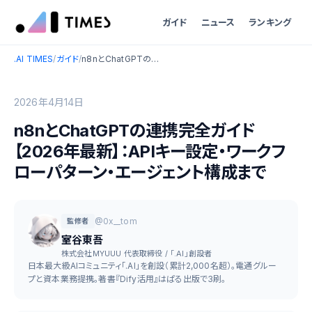
ガイド
ニュース
ランキング
.AI TIMES
/
ガイド
/
n8nとChatGPTの連携完全ガイド【2026年最新】：APIキー設定・ワークフローパターン・エージェント構成まで
2026年4月14日
n8nとChatGPTの連携完全ガイド
【2026年最新】：APIキー設定・ワークフ
ローパターン・エージェント構成まで
@0x__tom
監修者
室谷東吾
株式会社MYUUU 代表取締役 / 「.AI」創設者
日本最大級AIコミュニティ「.AI」を創設（累計2,000名超）。電通グルー
プと資本業務提携。著書『Dify活用』はぱる出版で3刷。