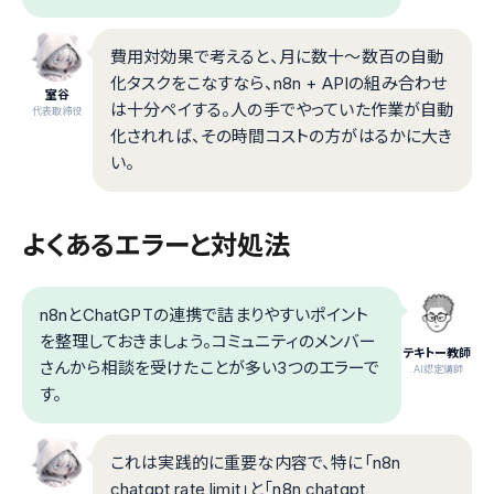
費用対効果で考えると、月に数十〜数百の自動
化タスクをこなすなら、n8n + APIの組み合わせ
室谷
は十分ペイする。人の手でやっていた作業が自動
代表取締役
化されれば、その時間コストの方がはるかに大き
い。
よくあるエラーと対処法
n8nとChatGPTの連携で詰まりやすいポイント
を整理しておきましょう。コミュニティのメンバー
テキトー教師
さんから相談を受けたことが多い3つのエラーで
.AI認定講師
す。
これは実践的に重要な内容で、特に「n8n
chatgpt rate limit」と「n8n chatgpt