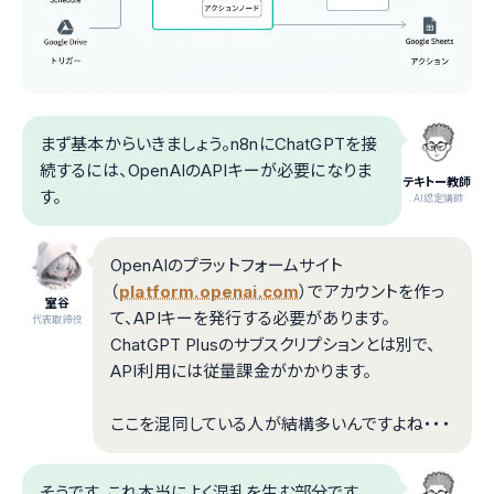
まず基本からいきましょう。n8nにChatGPTを接
続するには、OpenAIのAPIキーが必要になりま
テキトー教師
す。
.AI認定講師
OpenAIのプラットフォームサイト
（
platform.openai.com
）でアカウントを作っ
室谷
て、APIキーを発行する必要があります。
代表取締役
ChatGPT Plusのサブスクリプションとは別で、
API利用には従量課金がかかります。
ここを混同している人が結構多いんですよね・・・
そうです、これ本当によく混乱を生む部分です。