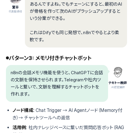
あるんですよね。でもチェーンにすると、最初のAI
室谷
が骨格を作って次のAIがブラッシュアップすると
代表取締役
いう分業ができる。
これはDifyでも同じ発想で、n8nでやるとより柔
軟です。
パターン3: メモリ付きチャットボット
n8nの会話メモリ機能を使うと、ChatGPTに会話
の文脈を保持させられます。Telegramや社内ツ
テキトー教師
ールと繋いで、文脈を理解するチャットボットを
.AI認定講師
作れます。
ノード構成
: Chat Trigger → AI Agentノード（Memory付
き）→ チャットツールへの返信
活用例
: 社内ナレッジベースに繋いだ質問応答ボット（RAG