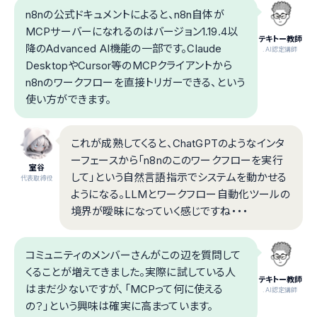
n8nの公式ドキュメントによると、n8n自体が
MCPサーバーになれるのはバージョン1.19.4以
テキトー教師
降のAdvanced AI機能の一部です。Claude
.AI認定講師
DesktopやCursor等のMCPクライアントから
n8nのワークフローを直接トリガーできる、という
使い方ができます。
これが成熟してくると、ChatGPTのようなインタ
ーフェースから「n8nのこのワークフローを実行
室谷
して」という自然言語指示でシステムを動かせる
代表取締役
ようになる。LLMとワークフロー自動化ツールの
境界が曖昧になっていく感じですね・・・
コミュニティのメンバーさんがこの辺を質問して
くることが増えてきました。実際に試している人
テキトー教師
はまだ少ないですが、「MCPって何に使える
.AI認定講師
の？」という興味は確実に高まっています。