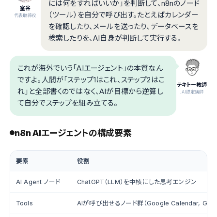
には何をすればいいか」を判断して、n8nのノード
室谷
（ツール）を自分で呼び出す。たとえばカレンダー
代表取締役
を確認したり、メールを送ったり、データベースを
検索したりを、AI自身が判断して実行する。
これが海外でいう「AIエージェント」の本質なん
ですよ。人間が「ステップ1はこれ、ステップ2はこ
テキトー教師
れ」と全部書くのではなく、AIが目標から逆算し
.AI認定講師
て自分でステップを組み立てる。
n8n AIエージェントの構成要素
要素
役割
AI Agent ノード
ChatGPT（LLM）を中核にした思考エンジン
Tools
AIが呼び出せるノード群（Google Calendar, Gma