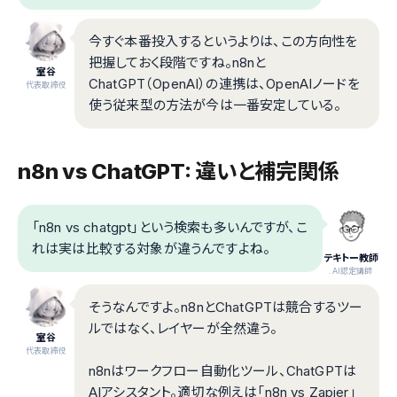
今すぐ本番投入するというよりは、この方向性を
把握しておく段階ですね。n8nと
室谷
ChatGPT（OpenAI）の連携は、OpenAIノードを
代表取締役
使う従来型の方法が今は一番安定している。
n8n vs ChatGPT: 違いと補完関係
「n8n vs chatgpt」という検索も多いんですが、こ
れは実は比較する対象が違うんですよね。
テキトー教師
.AI認定講師
そうなんですよ。n8nとChatGPTは競合するツー
ルではなく、レイヤーが全然違う。
室谷
代表取締役
n8nはワークフロー自動化ツール、ChatGPTは
AIアシスタント。適切な例えは「n8n vs Zapier」