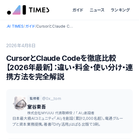
ガイド
ニュース
ランキング
.AI TIMES
/
ガイド
/
CursorとClaude Codeを徹底比較【2026年最新】：違い・料金・使い分け・連携方法を完全解説
2026年4月8日
CursorとClaude Codeを徹底比較
【2026年最新】：違い・料金・使い分け・連
携方法を完全解説
@0x__tom
監修者
室谷東吾
株式会社MYUUU 代表取締役 / 「.AI」創設者
日本最大級AIコミュニティ「.AI」を創設（累計2,000名超）。電通グルー
プと資本業務提携。著書『Dify活用』はぱる出版で3刷。