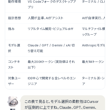
動作環境
VS Codeフォークのデスクトップア
ターミナル / CLI
プリ
設計思想
人間が主導、AIがアシスト
AIが自律実行、人
強み
リアルタイム補完・ビジュアルdiff
マルチファイル横断
ッグループ
モデル選
Claude / GPT / Gemini / xAI 切
Anthropicモデル
択
り替え可能
コンテキ
最大200Kトークン（実効値はそれ
最大1Mトークン
スト
以下）
対象ユー
IDE中心で開発する全レベルのエン
ターミナル派・シニ
ザー
ジニア
ア
この表で見ると、モデル選択の柔軟性はCursor
が圧倒的に上ですね。Claude、GPT、Gemini、
室谷