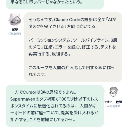
単なるCLIラッパーじゃなかったという。
そうなんです。Claude Codeの設計は全て「AIが
タスクを完了させる」方向に向いてる。
室谷
代表取締役
パーミッションシステム、ツールパイプライン、3層
のメモリ圧縮。エラーを読む、修正する、テストを
再実行する、反復する。
このループを人間の介入なしで回すために作ら
れてます。
一方でCursorは逆の思想ですよね。
Supermavenのタブ補完が100ミリ秒以下のレス
テキトー教師
ポンスタイムに最適化されてるのは、「人間がキ
.AI認定講師
ーボードの前に座っていて、提案を受け入れるか
拒否する」ことを前提にしてるから。