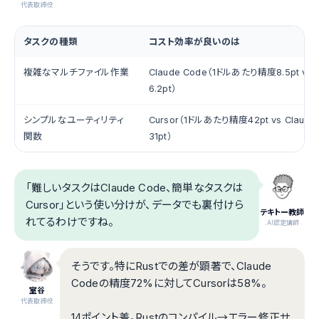
代表取締役
タスクの種類
コスト効率が良いのは
複雑なマルチファイル作業
Claude Code（1ドルあたり精度8.5pt vs 
6.2pt）
シンプルなユーティリティ
Cursor（1ドルあたり精度42pt vs Claude
関数
31pt）
「難しいタスクはClaude Code、簡単なタスクは
Cursor」という使い分けが、データでも裏付けら
テキトー教師
れてるわけですね。
.AI認定講師
そうです。特にRustでの差が顕著で、Claude
Codeの精度72%に対してCursorは58%。
室谷
代表取締役
14ポイント差。Rustのコンパイル→エラー修正サ