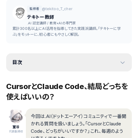
@tekitoo_T_cher
監修者
テキトー教師
.AI 認定講師 / 教育×AIの専門家
累計300名以上にAI活用を指導してきた実践派講師。「テキトーに学
ぶ」をモットーに、初心者にもやさしく解説。
目次
CursorとClaude Code、結局どっちを
使えばいいの？
今回は.AI（ドットエーアイ）コミュニティで一番聞
かれる質問を扱いましょう。「CursorとClaude
室谷
Code、どっちがいいですか？」これ、毎週のよう
代表取締役