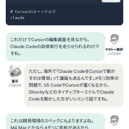
# Cursorのターミナルで

claude
これだけでCursorの編集画面を見ながら、
Claude Codeの自律実行を走らせられるわけで
テキトー教師
すね。
.AI認定講師
ただし、海外で「Claude CodeをCursorで動か
すのは情弱」って議論もあるんです。メモリ効率の
室谷
問題で、VS CodeやCursorが重くなるから、
代表取締役
GhosttyなどのネイティブターミナルでClaude
Codeを動かした方がいいという話ですね。
これは開発環境のスペックにもよりますよね。
M4 Macとかならメモリに余裕があるから