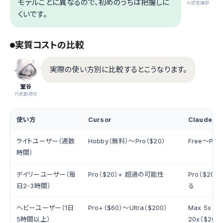
モデルごとに異なるので、初めのうちは把握しに
.AI認定講師
くいです。
実質コストの比較
実際の使い方別に比較するとこうなります。
室谷
代表取締役
使い方
Cursor
Claude C
ライトユーザー（週数
Hobby（無料）〜Pro（$20）
Free〜Pro
時間）
デイリーユーザー（毎
Pro（$20）+ 超過の可能性
Pro（$20
日2-3時間）
る
ヘビーユーザー（1日
Pro+（$60）〜Ultra（$200）
Max 5x（$
5時間以上）
20x（$200