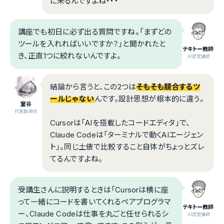
に来るんですよね・・・
講座でも初日に必ず出る質問ですね。「まずどの
ツールを入れればいいですか？」と聞かれたと
テキトー教師
き、正直1つに絞れないんですよ。
.AI認定講師
結論から言うと、この2つは
そもそも競合するツ
ールじゃない
んです。設計思想が根本的に違う。
室谷
代表取締役
Cursorは「AIを搭載したコードエディタ」で、
Claude Codeは「ターミナルで動くAIエージェン
ト」。同じ土俵で比較すること自体がちょっとズレ
てるんですよね。
受講生さんに説明するときは「Cursorは横に座
って一緒にコードを書いてくれるペアプログラマ
テキトー教師
ー、Claude Codeは仕事を丸ごと任せられるシ
.AI認定講師