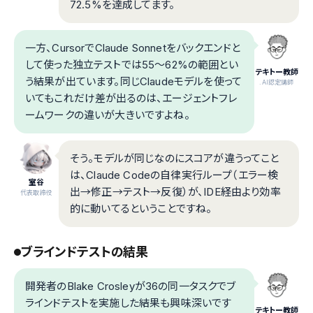
72.5%を達成してます。
一方、CursorでClaude Sonnetをバックエンドと
して使った独立テストでは55〜62%の範囲とい
テキトー教師
う結果が出ています。同じClaudeモデルを使って
.AI認定講師
いてもこれだけ差が出るのは、エージェントフレ
ームワークの違いが大きいですよね。
そう。モデルが同じなのにスコアが違うってこと
は、Claude Codeの自律実行ループ（エラー検
室谷
出→修正→テスト→反復）が、IDE経由より効率
代表取締役
的に動いてるということですね。
ブラインドテストの結果
開発者のBlake Crosleyが36の同一タスクでブ
ラインドテストを実施した結果も興味深いです
テキトー教師