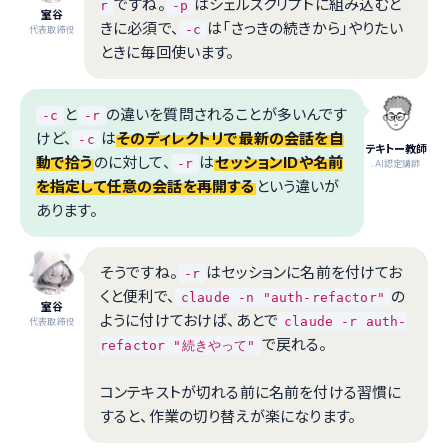
ですね。
はシェルスクリプトに組み込むと
r
-p
室谷
きに必須で、
は「さっきの続きから」やりたい
-c
代表取締役
ときに毎回使います。
と
の違いを質問されることが多いんです
-c
-r
けど、
は
そのディレクトリで最新の会話を自
-c
テキトー教師
動で拾う
のに対して、
は
セッションIDや名前
-r
.AI認定講師
を指定して任意の会話を再開する
という違いが
あります。
そうですね。
はセッションに名前を付けてお
-r
くと便利で、
の
claude -n "auth-refactor"
室谷
ように付けておけば、あとで
claude -r auth-
代表取締役
で戻れる。
refactor "続きやって"
コンテキストが切れる前に名前を付ける習慣に
すると、作業の切り替えが楽になります。