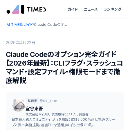
ガイド
ニュース
ランキング
.AI TIMES
/
ガイド
/
Claude Codeのオプション完全ガイド【2026年最新】：CLIフラグ・スラッシュコマンド・設定ファイル・権限モードまで徹底解説
2026年4月22日
Claude Codeのオプション完全ガイド
【2026年最新】：CLIフラグ・スラッシュコ
マンド・設定ファイル・権限モードまで徹
底解説
@0x__tom
監修者
室谷東吾
株式会社MYUUU 代表取締役 / 「.AI」創設者
日本最大級AIコミュニティ「.AI」を創設（累計2,000名超）。電通グルー
プと資本業務提携。著書『Dify活用』はぱる出版で3刷。