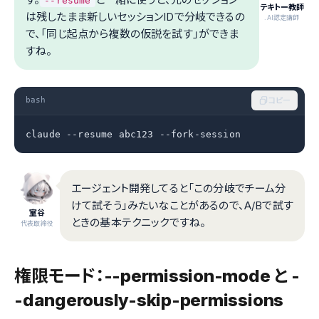
--resume
テキトー教師
は残したまま新しいセッションIDで分岐できるの
.AI認定講師
で、「同じ起点から複数の仮説を試す」ができま
すね。
bash
コピー
claude --resume abc123 --fork-session
エージェント開発してると「この分岐でチーム分
けて試そう」みたいなことがあるので、A/Bで試す
室谷
ときの基本テクニックですね。
代表取締役
権限モード：--permission-mode と -
-dangerously-skip-permissions