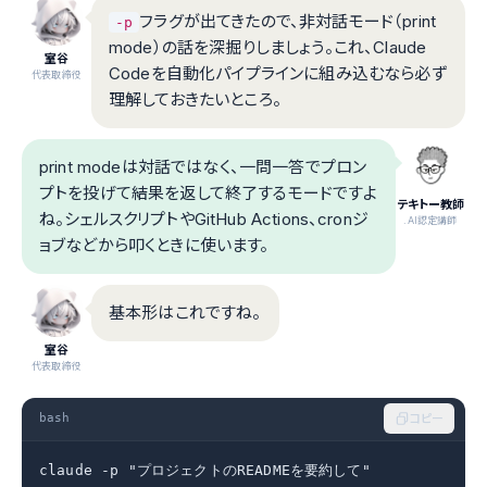
フラグが出てきたので、非対話モード（print
-p
mode）の話を深掘りしましょう。これ、Claude
室谷
Codeを自動化パイプラインに組み込むなら必ず
代表取締役
理解しておきたいところ。
print modeは対話ではなく、一問一答でプロン
プトを投げて結果を返して終了するモードですよ
テキトー教師
ね。シェルスクリプトやGitHub Actions、cronジ
.AI認定講師
ョブなどから叩くときに使います。
基本形はこれですね。
室谷
代表取締役
bash
コピー
claude -p "プロジェクトのREADMEを要約して"