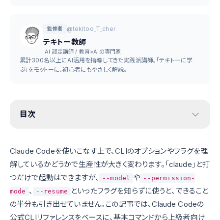
@tekitoo_T_cher
監修者
テキトー教師
.AI 認定講師 / 教育×AIの専門家
累計300名以上にAI活用を指導してきた実践派講師。「テキトーに学
ぶ」をモットーに、初心者にもやさしく解説。
目次
Claude Codeを使いこなす上で、CLIのオプションやフラグを理
解しているかどうかで生産性が大きく変わります。「claude」と打
つだけで起動はできますが、
や
--model
--permission-
、
といったフラグを知らずに使うと、できること
mode
--resume
の半分も引き出せていません。この記事では、Claude Codeの
公式CLIリファレンスをベースに、基本コマンドから上級者向け