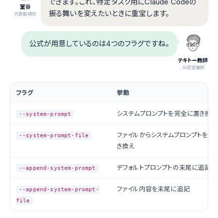
できます。これ、特定タスク用にClaude Codeの
室谷
振る舞いを変えたいときに重宝します。
代表取締役
公式が用意しているのは4つのフラグですね。
テキトー教師
.AI認定講師
フラグ
挙動
システムプロンプトを完全に置き換え
--system-prompt
ファイルからシステムプロンプトを読
--system-prompt-file
き換え
デフォルトプロンプトの末尾に追記
--append-system-prompt
ファイル内容を末尾に追記
--append-system-prompt-
file