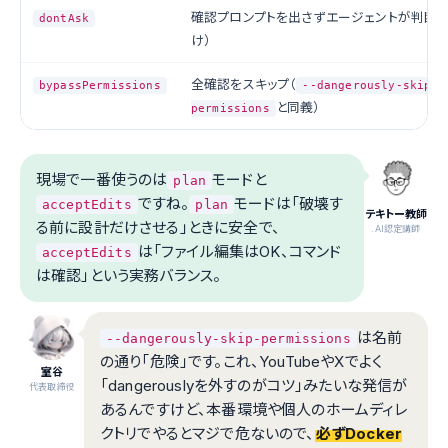
確認プロンプトを出さずエージェントが判断
dontAsk
け）
全確認をスキップ（
bypassPermissions
--dangerously-skip-
と同義）
permissions
現場で一番使うのは
モードと
plan
ですね。
モードは「破壊す
acceptEdits
plan
テキトー教師
る前に設計だけさせる」ときに安全で、
.AI認定講師
は「ファイル編集はOK、コマンド
acceptEdits
は確認」という実務バランス。
は名前
--dangerously-skip-permissions
の通り「危険」です。これ、YouTubeやXでよく
室谷
「dangerouslyを外すのがコツ」みたいな発信が
代表取締役
あるんですけど、本番環境や個人のホームディレ
クトリでやるとマジで危ないので、
必ずDocker