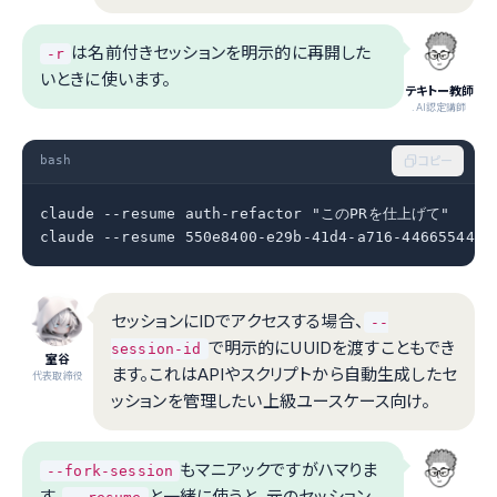
は名前付きセッションを明示的に再開した
-r
いときに使います。
テキトー教師
.AI認定講師
bash
コピー
claude --resume auth-refactor "このPRを仕上げて"

claude --resume 550e8400-e29b-41d4-a716-4466554400
セッションにIDでアクセスする場合、
--
で明示的にUUIDを渡すこともでき
session-id
室谷
ます。これはAPIやスクリプトから自動生成したセ
代表取締役
ッションを管理したい上級ユースケース向け。
もマニアックですがハマりま
--fork-session
す。
と一緒に使うと、元のセッション