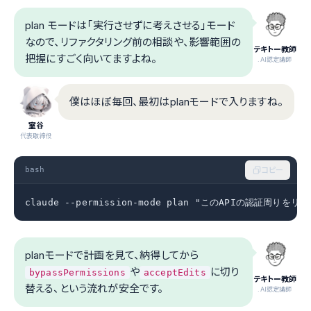
plan モードは「実行させずに考えさせる」モード
なので、リファクタリング前の相談や、影響範囲の
テキトー教師
把握にすごく向いてますよね。
.AI認定講師
僕はほぼ毎回、最初はplanモードで入りますね。
室谷
代表取締役
bash
コピー
claude --permission-mode plan "このAPIの認証周り
planモードで計画を見て、納得してから
や
に切り
bypassPermissions
acceptEdits
テキトー教師
替える、という流れが安全です。
.AI認定講師