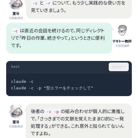
と
について、もう少し実践的な使い方を
-c
-r
見ていきましょう。
室谷
代表取締役
は直近の会話を続けるので、同じディレクト
-c
リで「昨日の作業、続きやって」というときに便利
テキトー教師
です。
.AI認定講師
bash
コピー
claude -c

claude -c -p "型エラーをチェックして"
後者の
の組み合わせが個人的に激推し
-c -p
で、「さっきまでの文脈を覚えたままCI的に一発
室谷
処理する」ができる。これ意外と知られてないん
代表取締役
ですよね。