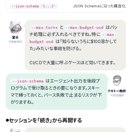
JSON Schemaに沿った構造化
--json-schema '{...}'
と
はバッ
--max-turns
--max-budget-usd
チ処理に必ず入れるべきですね。特に
--max-
室谷
は「知らないうちに$100溶かして
budget-usd
代表取締役
た」みたいな事故を防げる。
CI/CDで大量に呼ぶケースほど効いてきます。
はエージェント出力を後段プ
--json-schema
ログラムで受け取るときの要になります。スキー
テキトー教師
マで縛っておくと、パース失敗で止まるリスクが下
.AI認定講師
がりますね。
セッションを「続き」から再開する