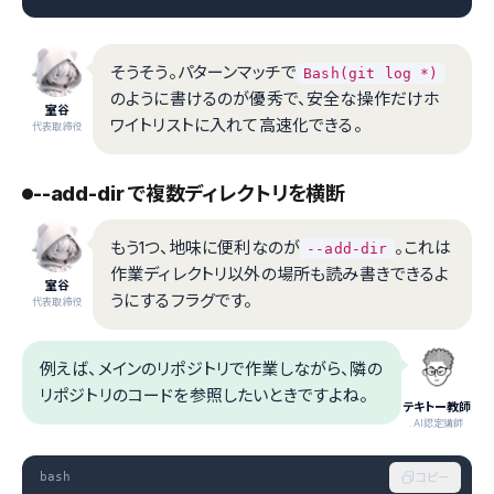
そうそう。パターンマッチで
Bash(git log *)
のように書けるのが優秀で、安全な操作だけホ
室谷
ワイトリストに入れて高速化できる。
代表取締役
--add-dir で複数ディレクトリを横断
もう1つ、地味に便利なのが
。これは
--add-dir
作業ディレクトリ以外の場所も読み書きできるよ
室谷
うにするフラグです。
代表取締役
例えば、メインのリポジトリで作業しながら、隣の
リポジトリのコードを参照したいときですよね。
テキトー教師
.AI認定講師
bash
コピー