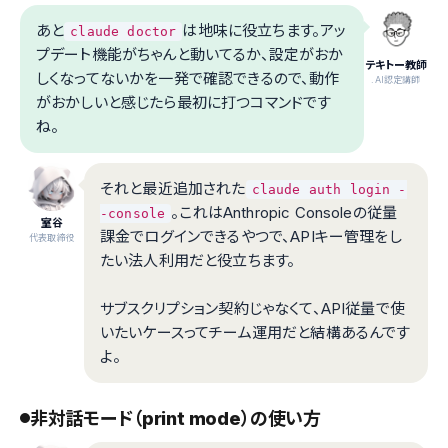
あと
は地味に役立ちます。アッ
claude doctor
プデート機能がちゃんと動いてるか、設定がおか
テキトー教師
しくなってないかを一発で確認できるので、動作
.AI認定講師
がおかしいと感じたら最初に打つコマンドです
ね。
それと最近追加された
claude auth login -
。これはAnthropic Consoleの従量
-console
室谷
課金でログインできるやつで、APIキー管理をし
代表取締役
たい法人利用だと役立ちます。
サブスクリプション契約じゃなくて、API従量で使
いたいケースってチーム運用だと結構あるんです
よ。
非対話モード（print mode）の使い方