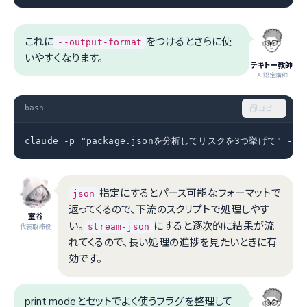
これに
をつけるとさらに使
--output-format
いやすくなります。
テキトー教師
.AI認定講師
bash
コピー
claude -p "package.jsonを分析してリスクを3つ挙げて" --out
指定にするとパース可能なフォーマットで
json
返ってくるので、下流のスクリプトで処理しやす
室谷
い。
にすると逐次的に結果が流
stream-json
代表取締役
れてくるので、長い処理の進捗を見たいときに有
効です。
print modeとセットでよく使うフラグを整理して