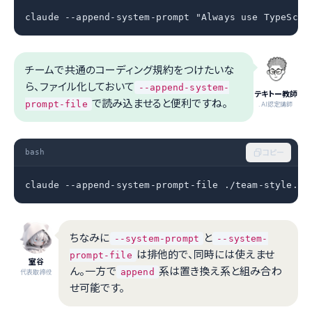
claude --append-system-prompt "Always use TypeScri
チームで共通のコーディング規約をつけたいな
ら、ファイル化しておいて
--append-system-
テキトー教師
で読み込ませると便利ですね。
prompt-file
.AI認定講師
bash
コピー
claude --append-system-prompt-file ./team-style.tx
ちなみに
と
--system-prompt
--system-
は排他的で、同時には使えませ
prompt-file
室谷
ん。一方で
系は置き換え系と組み合わ
append
代表取締役
せ可能です。