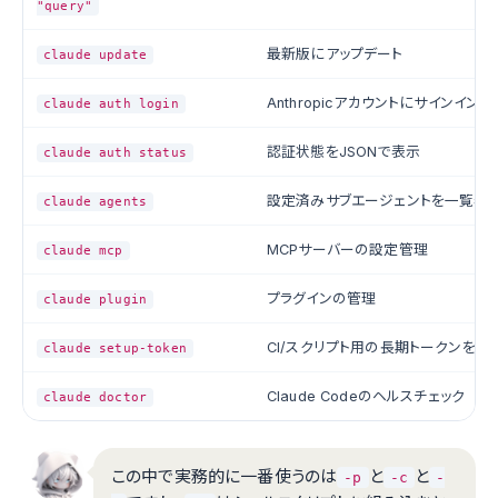
"query"
最新版にアップデート
claude update
Anthropicアカウントにサインイン
claude auth login
認証状態をJSONで表示
claude auth status
設定済みサブエージェントを一覧表
claude agents
MCPサーバーの設定管理
claude mcp
プラグインの管理
claude plugin
CI/スクリプト用の長期トークンを生
claude setup-token
Claude Codeのヘルスチェック
claude doctor
この中で実務的に一番使うのは
と
と
-p
-c
-