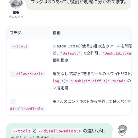
フラグは3つあって、役割が明確に分かれてます。
室谷
代表取締役
フラグ
役割
Claude Codeが使える組み込みツールを制限。
--tools
効、
で全許可、
"default"
"Bash,Edit,Read"
個別指定
確認なしで実行できるツールのホワイトリスト。
--allowedTools
"
のよ
log *)" "Bash(git diff *)" "Read"
ン指定可
モデルのコンテキストから除外して使えなくする
--
disallowedTools
と
の違いがわ
--tools
--disallowedTools