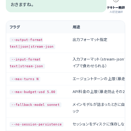
おきますね。
テキトー教師
.AI認定講師
フラグ
用途
出力フォーマット指定
--output-format
text|json|stream-json
入力フォーマット（stream-jsonでJ
--input-format
イプで食わせられる）
text|stream-json
エージェントターンの上限（暴走防
--max-turns N
API料金の上限（暴走防止その2）
--max-budget-usd 5.00
メインモデルが詰まったときに自動
--fallback-model sonnet
ック
セッションをディスクに保存しない
--no-session-persistence