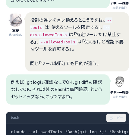
かりにくいんですが・・・
テキトー教師
.AI認定講師
役割の違いを言い換えるとこうですね。
--
は「使えるツールを限定する」、
tools
--
室谷
は「特定ツールだけ禁止す
disallowedTools
代表取締役
る」、
は「使えるけど確認不要
--allowedTools
なツールを許可する」。
同じ「ツール制御」でも目的が違う。
例えば「git logは確認なしでOK、git diffも確認
なしでOK、それ以外のBashは毎回確認」という
テキトー教師
セットアップなら、こうですよね。
.AI認定講師
bash
コピー
claude --allowedTools "Bash(git log *)" "Bash(git 