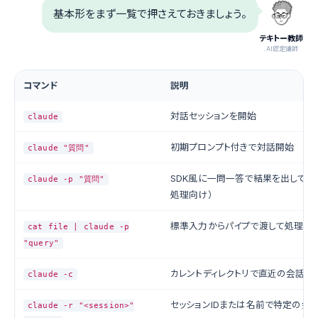
基本形をまず一覧で押さえておきましょう。
テキトー教師
.AI認定講師
コマンド
説明
対話セッションを開始
claude
初期プロンプト付きで対話開始
claude "質問"
SDK風に一問一答で結果を出して終
claude -p "質問"
処理向け）
標準入力からパイプで渡して処理
cat file | claude -p
"query"
カレントディレクトリで直近の会話を
claude -c
セッションIDまたは名前で特定の会
claude -r "<session>"