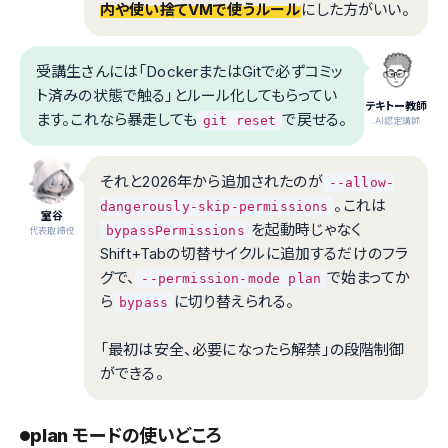
内や使い捨てVMで使うルール
にした方がいい。
受講生さんには「DockerまたはGitで必ずコミッ
ト済みの状態で触る」とルール化してもらってい
テキトー教師
ます。これなら暴走しても
で戻せる。
git reset
.AI認定講師
それと2026年から追加されたのが
--allow-
。これは
dangerously-skip-permissions
室谷
を起動時じゃなく
bypassPermissions
代表取締役
Shift+Tabの切替サイクルに追加するだけのフラ
グで、
で始まってか
--permission-mode plan
ら
に切り替えられる。
bypass
「最初は安全、必要になったら解禁」の段階制御
ができる。
plan モードの使いどころ