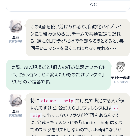
など
この4層を使い分けられると、自動化パイプライ
ンにも組み込めるし、チームで共通設定も配れ
室谷
る。逆にCLIフラグだけで全部やろうとすると、毎
代表取締役
回長いコマンドを書くことになって疲れる・・・
実際、.AIの現場だと「個人の好みは設定ファイル
に、セッションごとに変えたいものだけフラグで」
テキトー教師
というのが定番です。
.AI認定講師
特に
だけ見て満足する人が多
claude --help
いんですけど、公式のCLIリファレンスには
--
室谷
に出てこないフラグが何個もあるんです
help
代表取締役
よ。公式ドキュメントにも「claude --helpはすべ
てのフラグをリストしないので、--helpにないか