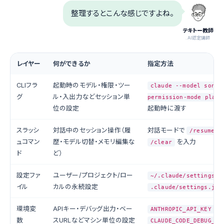
整理するとこんな感じですよね。
テキトー教師
.AI認定講師
レイヤー
何ができるか
指定方法
CLIフラ
起動時のモデル・権限・ツー
claude --model sonne
グ
ル・入出力などセッション単
permission-mode plan
位の設定
起動時に渡す
スラッシ
対話中のセッション操作（履
対話モードで
/resume
ュコマン
歴・モデル切替・メモリ編集な
を入力
/clear
ド
ど）
設定ファ
ユーザー/プロジェクト/ロー
~/.claude/settings.j
イル
カルの永続設定
.claude/settings.jso
環境変
APIキー・デバッグ出力・ベー
ANTHROPIC_API_KEY
数
スURLなどマシン単位の設定
CLAUDE_CODE_DEBUG_LO