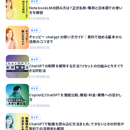
ガイド
NotebookLMの読み方は？正式名称・略称と日本語での使い
方を解説
2026年8月7日
ガイド
チャッピー chatgpt の使い方ガイド｜無料で始める基本から
活用のコツまで
2026年8月7日
ガイド
ChatGPTの制限を解除する方法！リセットの仕組みと今すぐで
きる対処法
2026年8月6日
ガイド
CopilotとChatGPTを徹底比較。機能・料金・業務への活かし
方
2026年8月6日
ガイド
ChatGPTで動画を読み込む方法まとめ。できないときの対処や
無料での活用術も解説