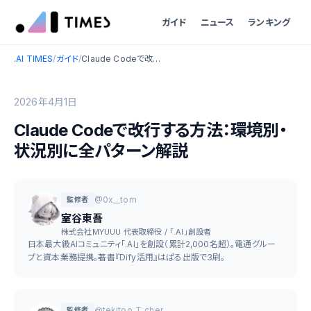
ガイド
ニュース
ランキング
.AI TIMES
/
ガイド
/
Claude Codeで改行する方法：環境別・状況別に全パターン解説
2026年4月1日
Claude Codeで改行する方法：環境別・
状況別に全パターン解説
@0x__tom
監修者
室谷東吾
株式会社MYUUU 代表取締役 / 「.AI」創設者
日本最大級AIコミュニティ「.AI」を創設（累計2,000名超）。電通グルー
プと資本業務提携。著書『Dify活用』はぱる出版で3刷。
@tekitoo_T_cher
監修者