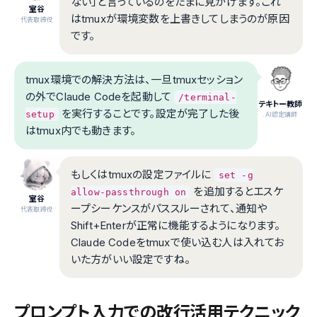
ない」と言っているのをたまに見かけます。これ
室谷
はtmuxが環境変数を上書きしてしまうのが原因
代表取締役
です。
tmux環境での解決方法は、一旦tmuxセッション
の外でClaude Codeを起動して
/terminal-
テキトー教師
を実行することです。設定が完了した後
setup
.AI認定講師
はtmux内でも動きます。
もしくはtmuxの設定ファイルに
set -g
を追加するとエスケ
allow-passthrough on
室谷
ープシーケンスがパススルーされて、通知や
代表取締役
Shift+Enterが正常に機能するようになります。
Claude Codeをtmuxで使い込む人は入れてお
いた方がいい設定ですね。
プロンプト入力での改行活用テクニック