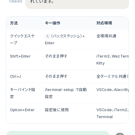
れています。
代表取締役
方法
キー操作
対応環境
クイックエスケ
（バックスラッシュ）+
全環境共通
\
ープ
Enter
Shift+Enter
そのまま押す
iTerm2、WezTerm、G
Kitty
Ctrl+J
そのまま押す
全ターミナル共通（設
キーバインド設
/terminal-setup で自動
VSCode、Alacritty、
定
設定
Option+Enter
設定後に使用
VSCode、iTerm2、m
Terminal