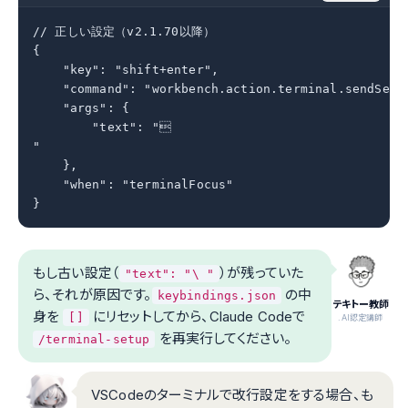
// 正しい設定（v2.1.70以降）

{

    "key": "shift+enter",

    "command": "workbench.action.terminal.sendSeque
    "args": {

        "text": "

"

    },

    "when": "terminalFocus"

}
もし古い設定（
）が残っていた
"text": "\ "
ら、それが原因です。
の中
keybindings.json
テキトー教師
身を
にリセットしてから、Claude Codeで
[]
.AI認定講師
を再実行してください。
/terminal-setup
VSCodeのターミナルで改行設定をする場合、も