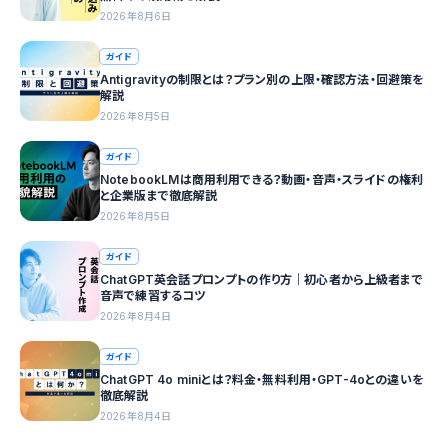
2026年8月6日
ガイド
Antigravityの制限とは？プラン別の上限・確認方法・回避策を
解説
2026年8月5日
ガイド
NotebookLMは商用利用できる？動画・音声・スライドの権利
と企業版まで徹底解説
2026年8月5日
ガイド
ChatGPT英会話プロンプトの作り方｜初心者から上級者まで
音声で練習するコツ
2026年8月4日
ガイド
ChatGPT 4o miniとは？料金・無料利用・GPT-4oとの違いを
徹底解説
2026年8月4日