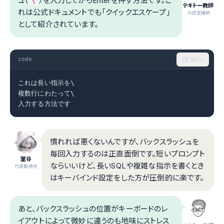
ュ（
）を入力してからEnterを押す方法です。こ
\
テキトー教師
れは公式ドキュメントでも「クイックエスケープ」
.AI認定講師
として紹介されています。
code
コピー
これは長い指示を\

複数行にわたって\

入力する方法です
慣れれば悪くないんですが、バックスラッシュを
毎回入力するのは正直面倒です。短いプロンプト
室谷
ならいいけど、長いSQLや複雑な指示を書くとき
代表取締役
はキーバインド設定をした方が圧倒的に楽です。
あと、バックスラッシュの位置がキーボードのレ
イアウトによって微妙に違うのも地味にストレス