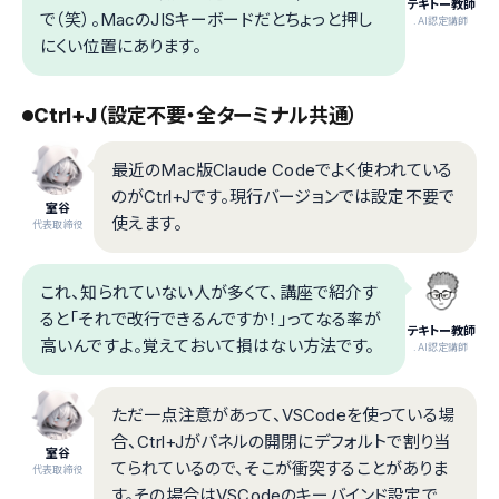
テキトー教師
で（笑）。MacのJISキーボードだとちょっと押し
.AI認定講師
にくい位置にあります。
Ctrl+J（設定不要・全ターミナル共通）
最近のMac版Claude Codeでよく使われている
のがCtrl+Jです。現行バージョンでは設定不要で
室谷
使えます。
代表取締役
これ、知られていない人が多くて、講座で紹介す
ると「それで改行できるんですか！」ってなる率が
テキトー教師
高いんですよ。覚えておいて損はない方法です。
.AI認定講師
ただ一点注意があって、VSCodeを使っている場
合、Ctrl+Jがパネルの開閉にデフォルトで割り当
室谷
てられているので、そこが衝突することがありま
代表取締役
す。その場合はVSCodeのキーバインド設定で