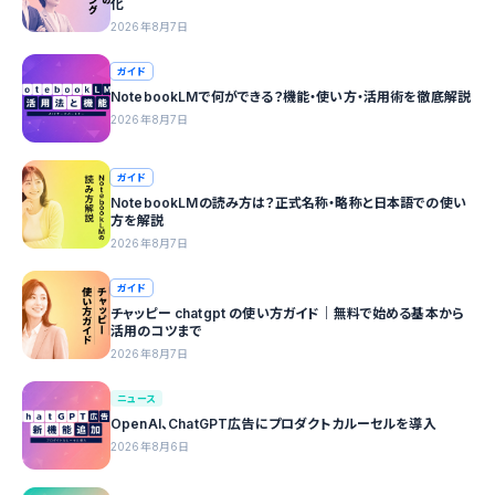
化
2026年8月7日
ガイド
NotebookLMで何ができる？機能・使い方・活用術を徹底解説
2026年8月7日
ガイド
NotebookLMの読み方は？正式名称・略称と日本語での使い
方を解説
2026年8月7日
ガイド
チャッピー chatgpt の使い方ガイド｜無料で始める基本から
活用のコツまで
2026年8月7日
ニュース
OpenAI、ChatGPT広告にプロダクトカルーセルを導入
2026年8月6日