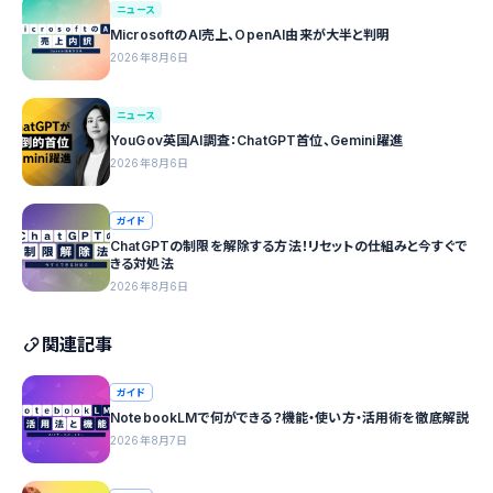
ニュース
MicrosoftのAI売上、OpenAI由来が大半と判明
2026年8月6日
ニュース
YouGov英国AI調査：ChatGPT首位、Gemini躍進
2026年8月6日
ガイド
ChatGPTの制限を解除する方法！リセットの仕組みと今すぐで
きる対処法
2026年8月6日
関連記事
ガイド
NotebookLMで何ができる？機能・使い方・活用術を徹底解説
2026年8月7日