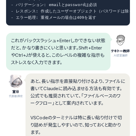
- バリデーション: emailとpasswordは必須

- レスポンス: 作成したユーザーオブジェクト（パスワードは除く）
- エラー処理: 重複メールの場合は409を返す
これがバックスラッシュ+Enterしかできない状態
だと、かなり書きにくいと思います。Shift+Enter
テキトー教師
やCtrl+Jが使えると、このレベルの複雑な指示も
.AI認定講師
ストレスなく入力できます。
あと、長い指示を直接貼り付けるより、ファイルに
書いてClaudeに読み込ませる方法も有効です。
室谷
公式でも推奨されていて、「ファイルベースのワ
代表取締役
ークフロー」として案内されています。
VSCodeのターミナルは特に長い貼り付けで切
り詰めが発生しやすいので、知っておくと助かり
ます。