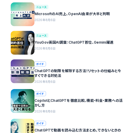
ニュース
MicrosoftのAI売上、OpenAI由来が大半と判明
2026年8月6日
ニュース
YouGov英国AI調査：ChatGPT首位、Gemini躍進
2026年8月6日
ガイド
ChatGPTの制限を解除する方法！リセットの仕組みと今
すぐできる対処法
2026年8月6日
ガイド
CopilotとChatGPTを徹底比較。機能・料金・業務への活
かし方
2026年8月6日
ガイド
ChatGPTで動画を読み込む方法まとめ。できないときの