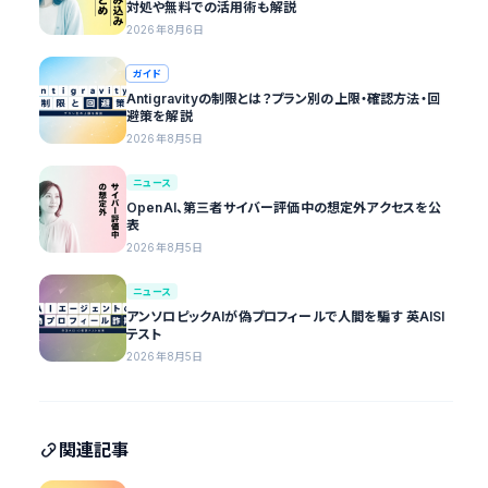
対処や無料での活用術も解説
2026年8月6日
ガイド
Antigravityの制限とは？プラン別の上限・確認方法・回
避策を解説
2026年8月5日
ニュース
OpenAI、第三者サイバー評価中の想定外アクセスを公
表
2026年8月5日
ニュース
アンソロピックAIが偽プロフィールで人間を騙す 英AISI
テスト
2026年8月5日
関連記事