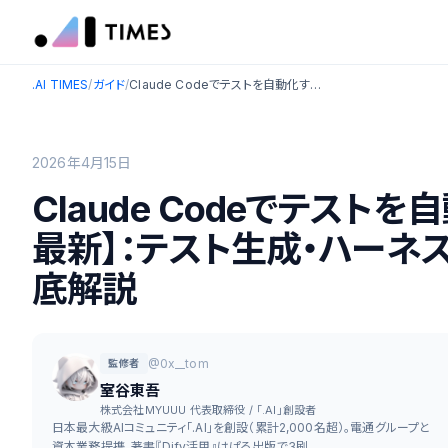
.AI TIMES
/
ガイド
/
Claude Codeでテストを自動化する完全ガイド【2026年最新】：テスト生成・ハーネス設計・QAワークフローまで徹底解説
2026年4月15日
Claude Codeでテスト
最新】：テスト生成・ハーネ
底解説
@0x__tom
監修者
室谷東吾
株式会社MYUUU 代表取締役 / 「.AI」創設者
日本最大級AIコミュニティ「.AI」を創設（累計2,000名超）。電通グループと
資本業務提携。著書『Dify活用』はぱる出版で3刷。