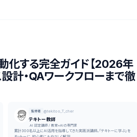
を自動化する完全ガイド【2026年
ス設計・QAワークフローまで徹
@tekitoo_T_cher
監修者
テキトー教師
.AI 認定講師 / 教育×AIの専門家
累計300名以上にAI活用を指導してきた実践派講師。「テキトーに学ぶ」を
モットーに、初心者にもやさしく解説。