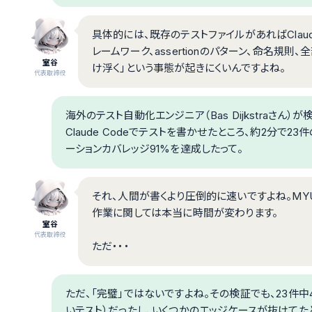
具体的には、既存のテストファイルがあればClau
レームワーク、assertionのパターン、命名規
室谷
け浮く」という事態が起きにくいんですよね。
代表取締役
海外のテスト自動化エンジニア（Bas Dijkstraさん）が検
Claude Codeでテストを書かせたところ、約2分で2
ーションカバレッジ91%を達成したって。
それ、人間が書くより圧倒的に速いですよね。MY
作業に関しては本当に時間が変わります。
室谷
代表取締役
ただ・・・
ただ、「完璧」ではないですよね。その検証でも、23件中
いテスト）だったし、いくつかのエッジケースが抜けてた