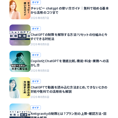
ガイド
チャッピー chatgpt の使い方ガイド｜無料で始める基本
から活用のコツまで
2026年8月7日
ガイド
ChatGPTの制限を解除する方法！リセットの仕組みと今
すぐできる対処法
2026年8月6日
ガイド
CopilotとChatGPTを徹底比較。機能・料金・業務への活
かし方
2026年8月6日
ガイド
ChatGPTで動画を読み込む方法まとめ。できないときの
対処や無料での活用術も解説
2026年8月6日
ガイド
Antigravityの制限とは？プラン別の上限・確認方法・回
避策を解説