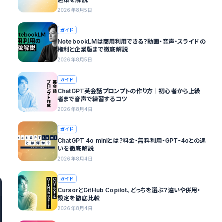
2026年8月5日
ガイド
NotebookLMは商用利用できる？動画・音声・スライドの
権利と企業版まで徹底解説
2026年8月5日
ガイド
ChatGPT英会話プロンプトの作り方｜初心者から上級
者まで音声で練習するコツ
2026年8月4日
ガイド
ChatGPT 4o miniとは？料金・無料利用・GPT-4oとの違
いを徹底解説
2026年8月4日
ガイド
CursorとGitHub Copilot、どっちを選ぶ？違いや併用・
設定を徹底比較
2026年8月4日