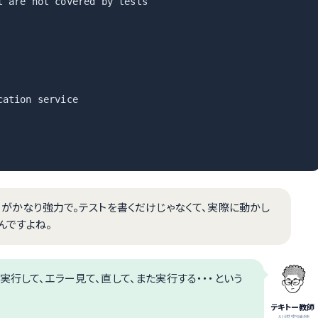
 are not covered by tests

ation service

y failures」がかなり強力で。テストを書くだけじゃなくて、実際に動かし
んですよね。
行して、エラー見て、直して、また実行する・・・という
テキトー教師
.AI認定講師