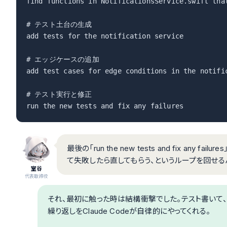
find functions in NotificationsService.swift that
# テスト土台の生成

add tests for the notification service

# エッジケースの追加

add test cases for edge conditions in the notific
# テスト実行と修正

run the new tests and fix any failures
最後の「run the new tests and fix an
て失敗したら直してもらう、というループを回せる
室谷
代表取締役
それ、最初に触った時は結構衝撃でした。テスト書いて、実
繰り返しをClaude Codeが自律的にやってくれる。