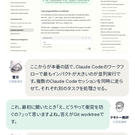
ここからが本番の話で、Claude Codeのワークフ
ローで最もインパクトが大きいのが並列実行で
室谷
す。複数のClaude Codeセッションを同時に走ら
代表取締役
せて、それぞれ別のタスクを処理させる。
これ、最初に聞いたとき「え、どうやって衝突を防
ぐの？」って思いますよね。答えがGit worktreeで
テキトー教師
す。
.AI認定講師