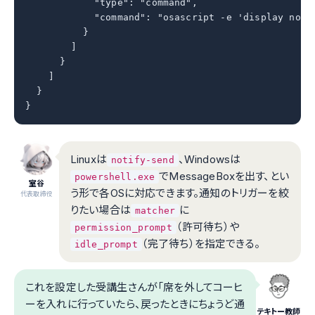
            "type": "command",

            "command": "osascript -e 'display noti
          }

        ]

      }

    ]

  }

}
Linuxは
、Windowsは
notify-send
でMessageBoxを出す、とい
powershell.exe
室谷
う形で各OSに対応できます。通知のトリガーを絞
代表取締役
りたい場合は
に
matcher
（許可待ち）や
permission_prompt
（完了待ち）を指定できる。
idle_prompt
これを設定した受講生さんが「席を外してコーヒ
ーを入れに行っていたら、戻ったときにちょうど通
テキトー教師