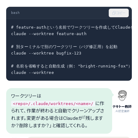
bash
コピー
# feature-authという名前でワークツリーを作成してClaudeを起
claude --worktree feature-auth

# 別ターミナルで別のワークツリー（バグ修正用）を起動

claude --worktree bugfix-123

# 名前を省略すると自動生成（例: "bright-running-fox"）

claude --worktree
ワークツリーは
に作
<repo>/.claude/worktrees/<name>/
テキトー教師
られて、作業が終わると自動でクリーンアップさ
.AI認定講師
れます。変更がある場合はClaudeが「残します
か？削除しますか？」と確認してくれる。