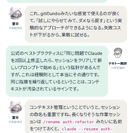
これ、gitのundoみたいな感覚で使えるのが良く
て、「試しにやらせてみて、ダメなら戻す」という実
室谷
験的なアプローチができるようになる。失敗コス
代表取締役
トが下がるから、果敢に試せる。
公式のベストプラクティスに「同じ問題でClaude
を2回以上修正したら、セッションをクリアして新
テキトー教師
しいプロンプトで始める」という指針があるんで
.AI認定講師
すが、これは経験則として本当にその通りです。
同じ指摘を繰り返しているということは、コンテ
キストが汚染されているサインです。
コンテキスト管理ということでいうと、セッション
の命名も重要ですね。長くなりそうな作業セッシ
室谷
ョンは
みたいに名前
/rename auth-refactor
代表取締役
をつけておくと、
claude --resume auth-