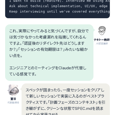
I want to build [feature]. Interview me using AskUs
Ask about technical implementation, UI/UX, edge cas
Keep interviewing until we've covered everything, 
これ、実際にやってみると気づくんですが、自分で
は気づかなかった考慮漏れを指摘してくれるん
テキトー教師
ですよ。「認証後のリダイレクト先はどうします
.AI認定講師
か？」「セッションの有効期限は？」みたいな細か
い点を。
エンジニアとのミーティングをClaudeが代替し
ている感覚です。
スペックが固まったら、一度セッションをクリアし
て新しいセッションで実装に入るのがベストプラ
室谷
クティスです。「計画フェーズのコンテキスト」を引
代表取締役
き継がずに、クリーンな状態でSPEC.mdを読ま
せてから実装させる。