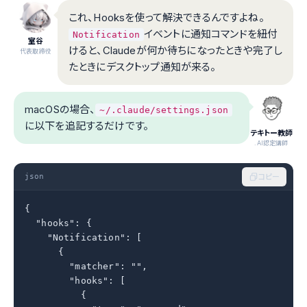
これ、Hooksを使って解決できるんですよね。
イベントに通知コマンドを紐付
Notification
室谷
けると、Claudeが何か待ちになったときや完了し
代表取締役
たときにデスクトップ通知が来る。
macOSの場合、
~/.claude/settings.json
に以下を追記するだけです。
テキトー教師
.AI認定講師
json
コピー
{

  "hooks": {

    "Notification": [

      {

        "matcher": "",

        "hooks": [

          {
