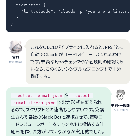
  "scripts": {

    "lint:claude": "claude -p 'you are a linter. p
  }

}
これをCI/CDパイプラインに入れると、PRごとに
自動でClaudeがコードレビューしてくれるわけ
室谷
です。単純なtypoチェックや命名規則の確認くら
代表取締役
いなら、このくらいシンプルなプロンプトで十分
機能する。
や
--output-format json
--output-
で出力形式を変えられ
format stream-json
テキトー教師
るので、スクリプトとの連携もしやすいです。受講
.AI認定講師
生さんで自社のSlack Botと連携させて、毎朝コ
ードレビューレポートをチャンネルに投稿する仕
組みを作った方がいて、なかなか実用的でした。