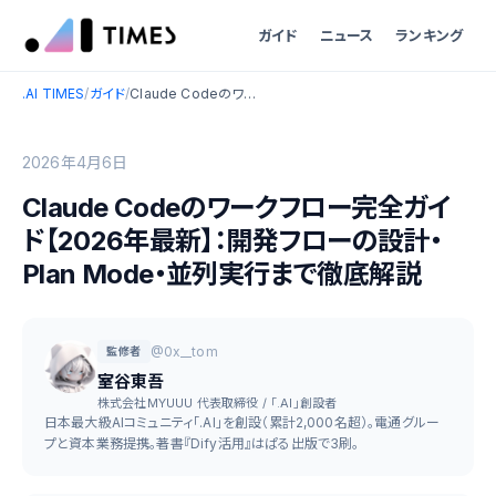
ガイド
ニュース
ランキング
.AI TIMES
/
ガイド
/
Claude Codeのワークフロー完全ガイド【2026年最新】：開発フローの設計・Plan Mode・並列実行まで徹底解説
2026年4月6日
Claude Codeのワークフロー完全ガイ
ド【2026年最新】：開発フローの設計・
Plan Mode・並列実行まで徹底解説
@0x__tom
監修者
室谷東吾
株式会社MYUUU 代表取締役 / 「.AI」創設者
日本最大級AIコミュニティ「.AI」を創設（累計2,000名超）。電通グルー
プと資本業務提携。著書『Dify活用』はぱる出版で3刷。