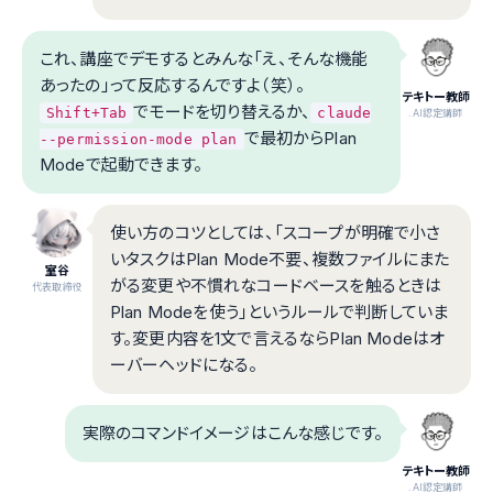
これ、講座でデモするとみんな「え、そんな機能
あったの」って反応するんですよ（笑）。
テキトー教師
でモードを切り替えるか、
Shift+Tab
claude
.AI認定講師
で最初からPlan
--permission-mode plan
Modeで起動できます。
使い方のコツとしては、「スコープが明確で小さ
いタスクはPlan Mode不要、複数ファイルにまた
室谷
がる変更や不慣れなコードベースを触るときは
代表取締役
Plan Modeを使う」というルールで判断していま
す。変更内容を1文で言えるならPlan Modeはオ
ーバーヘッドになる。
実際のコマンドイメージはこんな感じです。
テキトー教師
.AI認定講師