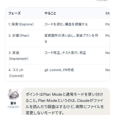
フェーズ
やること
Cla
1. 探索（Explore）
コードを読む、構造を把握する
Plan 
2. 計画（Plan）
変更箇所の洗い出し、実装プランを作
Plan 
る
3. 実装
コード修正、テスト実行、修正
Norm
（Implement）
4. コミット
git commit、PR作成
Norm
（Commit）
ポイントはPlan Modeと通常モードを使い分け
ること。Plan Modeというのは、Claudeがファイ
室谷
ルを読んだり調査はするけど、実際にファイルを
代表取締役
変更しないモードです。