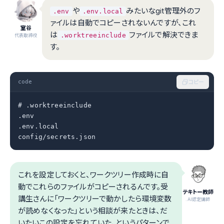
や
みたいなgit管理外のフ
.env
.env.local
ァイルは自動でコピーされないんですが、これ
室谷
は
ファイルで解決できま
.worktreeinclude
代表取締役
す。
code
コピー
# .worktreeinclude

.env

.env.local

config/secrets.json
これを設定しておくと、ワークツリー作成時に自
動でこれらのファイルがコピーされるんです。受
テキトー教師
講生さんに「ワークツリーで動かしたら環境変数
.AI認定講師
が読めなくなった」という相談が来たときは、だ
いたいこの設定を忘れていた、というパターンで