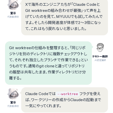
Xで海外のエンジニアたちが「Claude Codeと
Git worktreeの組み合わせが最強」って声を上
室谷
げていたのを見て、MYUUUでも試してみたんで
代表取締役
すよ。そしたら開発速度が体感で2〜3倍になっ
て、これはもう戻れないと思いました。
Git worktreeの仕組みを整理すると、「同じリポ
ジトリを別のディレクトリに複数チェックアウトし
テキトー教師
て、それぞれ独立したブランチで作業できる」とい
.AI認定講師
うものです。通常のgit cloneと違ってリポジトリ
の履歴は共有したまま、作業ディレクトリだけ分
離する。
Claude Codeでは
フラグを使え
--worktree
ば、ワークツリーの作成からClaudeの起動まで
室谷
一気にやってくれます。
代表取締役