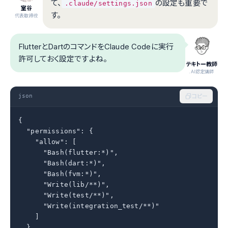
て、
の設定も重要で
.claude/settings.json
室谷
す。
代表取締役
FlutterとDartのコマンドをClaude Codeに実行
許可しておく設定ですよね。
テキトー教師
.AI認定講師
json
コピー
{

  "permissions": {

    "allow": [

      "Bash(flutter:*)",

      "Bash(dart:*)",

      "Bash(fvm:*)",

      "Write(lib/**)",

      "Write(test/**)",

      "Write(integration_test/**)"

    ]

  }
