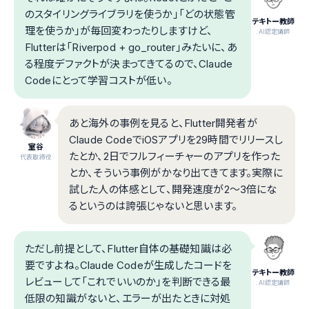
のスタイリングライブラリを使うか」「どの状態管
テキトー教師
理を使うか」が毎回変わったりしますけど、
.AI認定講師
Flutterは「Riverpod + go_router」みたいに、あ
る程度デファクトが決まってきてるので、Claude
Codeにとって学習コストが低い。
あと海外の事例を見ると、Flutter開発者が
Claude CodeでiOSアプリを29時間でリリースし
室谷
たとか、2日でフルフィーチャーのアプリを作った
代表取締役
とか、そういう事例がかなり出てきてます。実際に
試した人の体感として、開発速度が2〜3倍にな
るというのは誇張じゃないと思います。
ただし前提として、Flutter自体の基礎知識は必
要ですよね。Claude Codeが生成したコードを
テキトー教師
レビューして「これでいいのか」を判断できる最
.AI認定講師
低限の知識がないと、エラーが出たときに対処