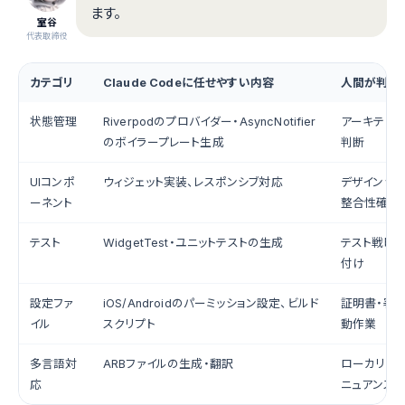
ます。
室谷
代表取締役
カテゴリ
Claude Codeに任せやすい内容
人間が判断
状態管理
Riverpodのプロバイダー・AsyncNotifier
アーキテク
のボイラープレート生成
判断
UIコンポ
ウィジェット実装、レスポンシブ対応
デザインシ
ーネント
整合性確認
テスト
WidgetTest・ユニットテストの生成
テスト戦略
付け
設定ファ
iOS/Androidのパーミッション設定、ビルド
証明書・署
イル
スクリプト
動作業
多言語対
ARBファイルの生成・翻訳
ローカリゼ
応
ニュアンス