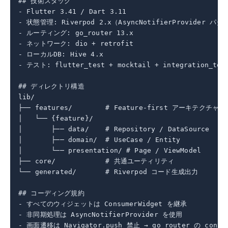
## 技術スタック

- Flutter 3.41 / Dart 3.11

- 状態管理: Riverpod 2.x（AsyncNotifierProvider パタ
- ルーティング: go_router 13.x

- ネットワーク: dio + retrofit

- ローカルDB: Hive 4.x

- テスト: flutter_test + mocktail + integration_test
## ディレクトリ構造

lib/

├── features/        # Feature-first アーキテクチャ

│   └── {feature}/

│       ├── data/    # Repository / DataSource

│       ├── domain/  # UseCase / Entity

│       └── presentation/ # Page / ViewModel

├── core/            # 共通ユーティリティ

└── generated/       # Riverpod コード生成出力

## コーディング規約

- すべてのウィジェットは ConsumerWidget を継承

- 非同期処理は AsyncNotifierProvider を使用

- 画面遷移は Navigator.push 禁止 → go_router の contex