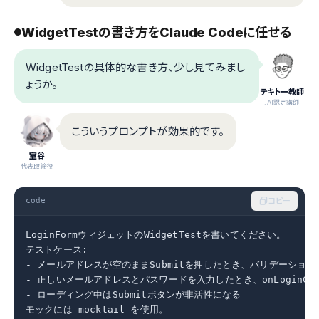
WidgetTestの書き方をClaude Codeに任せる
WidgetTestの具体的な書き方、少し見てみまし
ょうか。
テキトー教師
.AI認定講師
こういうプロンプトが効果的です。
室谷
代表取締役
code
コピー
LoginFormウィジェットのWidgetTestを書いてください。

テストケース:

- メールアドレスが空のままSubmitを押したとき、バリデーション
- 正しいメールアドレスとパスワードを入力したとき、onLoginCall
- ローディング中はSubmitボタンが非活性になる

モックには mocktail を使用。