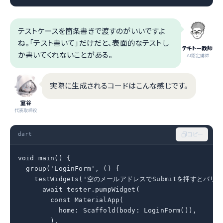
テストケースを箇条書きで渡すのがいいですよ
ね。「テスト書いて」だけだと、表面的なテストし
テキトー教師
か書いてくれないことがある。
.AI認定講師
実際に生成されるコードはこんな感じです。
室谷
代表取締役
dart
コピー
void main() {

  group('LoginForm', () {

    testWidgets('空のメールアドレスでSubmitを押すとバリデー
      await tester.pumpWidget(

        const MaterialApp(

          home: Scaffold(body: LoginForm()),

        ),
