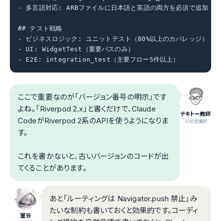
- 多言語対応: ARBファイルに日本語と英語の両方を必須で追加

## テスト戦略

- ビジネスロジック: ユニットテスト（80%以上のカバレッジ）

- UI: WidgetTest（重要パスのみ）

- E2E: integration_test（主要フロー5件以上）
ここで重要なのが「バージョン番号の明示」です
よね。「Riverpod 2.x」と書くだけで、Claude
テキトー教師
CodeがRiverpod 2系のAPIを使うようになりま
.AI認定講師
す。
これを書かないと、古いバージョンのコードが出
てくることがあります。
あと「ルーティングは Navigator.push 禁止」み
たいな制約も書いておくと効果的です。コーディ
室谷