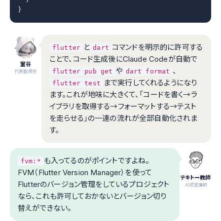
}
と
コマンドを明示的に許可する
flutter
dart
ことで、コード生成後にClaude Codeが自動で
室谷
や
、
flutter pub get
dart format
代表取締役
まで実行してくれるようになり
flutter test
ます。これが地味に大きくて、「コードを書く→ラ
イブラリを取得する→フォーマットする→テスト
を走らせる」の一連の流れが全部自動化されま
す。
も入ってるのがポイントですよね。
fvm:*
FVM（Flutter Version Manager）を使って
テキトー教師
Flutterのバージョン管理をしているプロジェクト
.AI認定講師
なら、これも許可しておかないとバージョン切り
替えができない。