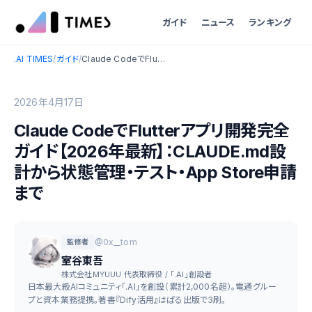
ガイド
ニュース
ランキング
.AI TIMES
/
ガイド
/
Claude CodeでFlutterアプリ開発完全ガイド【2026年最新】：CLAUDE.md設計から状態管理・テスト・App Store申請まで
2026年4月17日
Claude CodeでFlutterアプリ開発完全
ガイド【2026年最新】：CLAUDE.md設
計から状態管理・テスト・App Store申請
まで
@0x__tom
監修者
室谷東吾
株式会社MYUUU 代表取締役 / 「.AI」創設者
日本最大級AIコミュニティ「.AI」を創設（累計2,000名超）。電通グルー
プと資本業務提携。著書『Dify活用』はぱる出版で3刷。