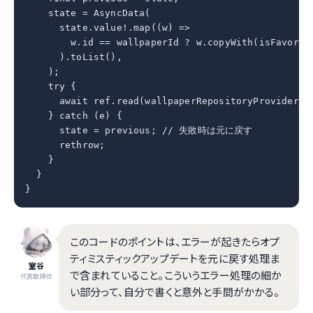
    state = AsyncData(

      state.value!.map((w) =>

        w.id == wallpaperId ? w.copyWith(isFavorite
      ).toList(),

    );

    try {

      await ref.read(wallpaperRepositoryProvider).t
    } catch (e) {

      state = previous; // 失敗時は元に戻す

      rethrow;

    }

  }

}
このコードのポイントは、エラーが起きたらオプ
ティミスティックアップデートを元に戻す処理ま
室谷
で含まれていること。こういうエラー処理の細か
代表取締役
い部分って、自分で書くと意外と手間がかかる。