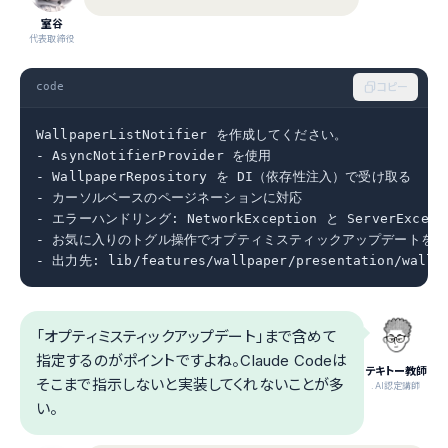
室谷
代表取締役
code
コピー
WallpaperListNotifier を作成してください。

- AsyncNotifierProvider を使用

- WallpaperRepository を DI（依存性注入）で受け取る

- カーソルベースのページネーションに対応

- エラーハンドリング: NetworkException と ServerExcep
- お気に入りのトグル操作でオプティミスティックアップデートを実装
- 出力先: lib/features/wallpaper/presentation/wallpa
「オプティミスティックアップデート」まで含めて
指定するのがポイントですよね。Claude Codeは
テキトー教師
そこまで指示しないと実装してくれないことが多
.AI認定講師
い。