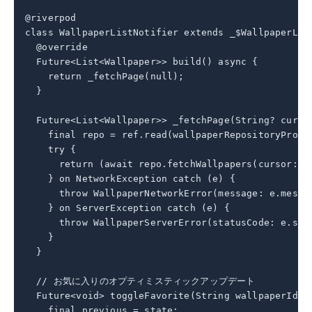
@riverpod

class WallpaperListNotifier extends _$WallpaperList
  @override

  Future<List<Wallpaper>> build() async {

    return _fetchPage(null);

  }

  Future<List<Wallpaper>> _fetchPage(String? cursor
    final repo = ref.read(wallpaperRepositoryProvid
    try {

      return (await repo.fetchWallpapers(cursor: cu
    } on NetworkException catch (e) {

      throw WallpaperNetworkError(message: e.messag
    } on ServerException catch (e) {

      throw WallpaperServerError(statusCode: e.stat
    }

  }

  // お気に入りのオプティミスティックアップデート

  Future<void> toggleFavorite(String wallpaperId) a
    final previous = state;
