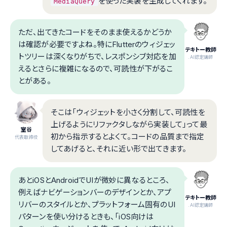
を使った実装を生成してくれます。
MediaQuery
ただ、出てきたコードをそのまま使えるかどうか
は確認が必要ですよね。特にFlutterのウィジェッ
テキトー教師
トツリーは深くなりがちで、レスポンシブ対応を加
.AI認定講師
えるとさらに複雑になるので、可読性が下がるこ
とがある。
そこは「ウィジェットを小さく分割して、可読性を
上げるようにリファクタしながら実装して」って最
室谷
初から指示するとよくて。コードの品質まで指定
代表取締役
してあげると、それに近い形で出てきます。
あとiOSとAndroidでUIが微妙に異なるところ、
例えばナビゲーションバーのデザインとか、アプ
テキトー教師
リバーのスタイルとか、プラットフォーム固有のUI
.AI認定講師
パターンを使い分けるときも、「iOS向けは