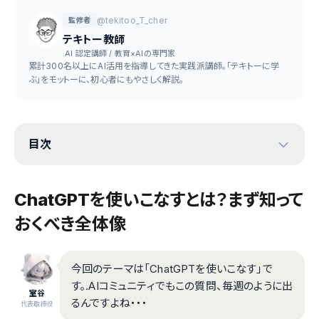
@tekitoo_T_cher
監修者
テキトー教師
.AI 認定講師 / 教育×AIの専門家
累計300名以上にAI活用を指導してきた実践派講師。「テキトーに学
ぶ」をモットーに、初心者にもやさしく解説。
目次
ChatGPTを使いこなすとは？まず知って
おくべき全体像
今回のテーマは「ChatGPTを使いこなす」で
す。.AIコミュニティでもこの質問、毎週のように出
室谷
るんですよね・・・
代表取締役