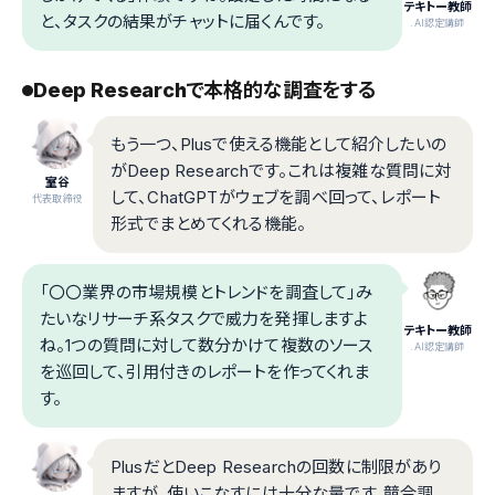
テキトー教師
と、タスクの結果がチャットに届くんです。
.AI認定講師
Deep Researchで本格的な調査をする
もう一つ、Plusで使える機能として紹介したいの
がDeep Researchです。これは複雑な質問に対
室谷
して、ChatGPTがウェブを調べ回って、レポート
代表取締役
形式でまとめてくれる機能。
「〇〇業界の市場規模とトレンドを調査して」み
たいなリサーチ系タスクで威力を発揮しますよ
テキトー教師
ね。1つの質問に対して数分かけて複数のソース
.AI認定講師
を巡回して、引用付きのレポートを作ってくれま
す。
PlusだとDeep Researchの回数に制限があり
ますが、使いこなすには十分な量です。競合調