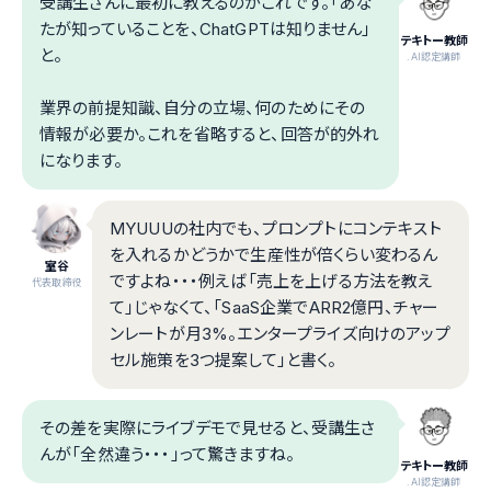
受講生さんに最初に教えるのがこれです。「あな
たが知っていることを、ChatGPTは知りません」
テキトー教師
と。
.AI認定講師
業界の前提知識、自分の立場、何のためにその
情報が必要か。これを省略すると、回答が的外れ
になります。
MYUUUの社内でも、プロンプトにコンテキスト
を入れるかどうかで生産性が倍くらい変わるん
室谷
ですよね・・・例えば「売上を上げる方法を教え
代表取締役
て」じゃなくて、「SaaS企業でARR2億円、チャー
ンレートが月3%。エンタープライズ向けのアップ
セル施策を3つ提案して」と書く。
その差を実際にライブデモで見せると、受講生さ
んが「全然違う・・・」って驚きますね。
テキトー教師
.AI認定講師