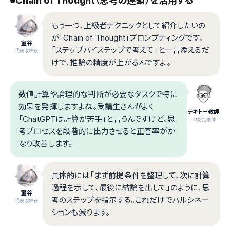
Chain of Thought（思考の連鎖）を活用する
もう一つ、上級者テクニックとして紹介したいの
が「Chain of Thought」プロンプティングです。
室谷
「ステップバイステップで考えて」と一言添えるだ
代表取締役
けで、推論の精度が上がるんですよ。
数値計算や論理的な判断が必要なタスクで特に
効果を発揮しますよね。受講生さんがよく
テキトー教師
「ChatGPTは計算が苦手」と言うんですけど、思
.AI認定講師
考プロセスを段階的に出力させると正答率がか
なり改善します。
具体的には「まず前提条件を整理して、次に計算
過程を示して、最後に結論を出して」のように、思
室谷
考のステップを指示する。これだけでハルシネー
代表取締役
ションも減ります。