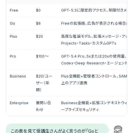
Free
$0
GPT-5.3に限定的アクセス、制限付きメッ
Go
$8
Freeの拡張版、広告が表示される場合あ
Plus
$20
高度な推論モデル、拡張メッセージ・アップ
Projects・Tasks・カスタムGPTs
Pro
$100〜
GPT-5.4 Pro、5xまたは20xの使用量、
Codex・Deep Research・エージェント
Business
$20/ユー
Plus全機能+管理者コントロール、SAML S
ザー（年
上のアプリ連携
額）
Enterprise
要問い合
Business全機能+拡張コンテキストウィン
わせ
ープライズセキュリティ
この表を見て受講生さんがよく言うのが「Goと