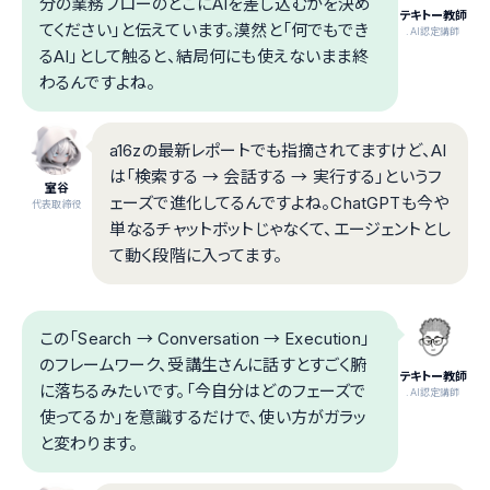
分の業務フローのどこにAIを差し込むかを決め
テキトー教師
てください」と伝えています。漠然と「何でもでき
.AI認定講師
るAI」として触ると、結局何にも使えないまま終
わるんですよね。
a16zの最新レポートでも指摘されてますけど、AI
は「検索する → 会話する → 実行する」というフ
室谷
ェーズで進化してるんですよね。ChatGPTも今や
代表取締役
単なるチャットボットじゃなくて、エージェントとし
て動く段階に入ってます。
この「Search → Conversation → Execution」
のフレームワーク、受講生さんに話すとすごく腑
テキトー教師
に落ちるみたいです。「今自分はどのフェーズで
.AI認定講師
使ってるか」を意識するだけで、使い方がガラッ
と変わります。