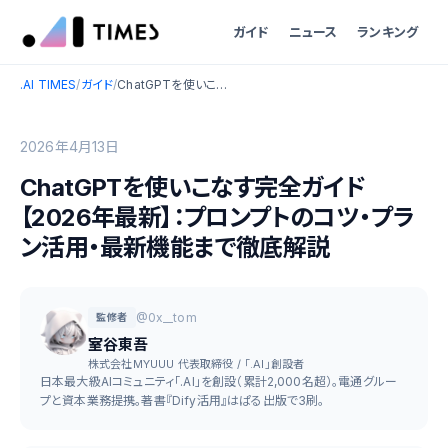
ガイド
ニュース
ランキング
.AI TIMES
/
ガイド
/
ChatGPTを使いこなす完全ガイド【2026年最新】：プロンプトのコツ・プラン活用・最新機能まで徹底解説
2026年4月13日
ChatGPTを使いこなす完全ガイド
【2026年最新】：プロンプトのコツ・プラ
ン活用・最新機能まで徹底解説
@0x__tom
監修者
室谷東吾
株式会社MYUUU 代表取締役 / 「.AI」創設者
日本最大級AIコミュニティ「.AI」を創設（累計2,000名超）。電通グルー
プと資本業務提携。著書『Dify活用』はぱる出版で3刷。