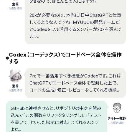
5倍なので、ほとんどの人には十分。
室谷
代表取締役
20xが必要なのは、本当に1日中ChatGPTと仕事
してるような人ですね。MYUUUの開発チームだ
とCodexをフル活用するメンバーが20xを選んで
ます。
Codex（コーデックス）でコードベース全体を操作
する
Proで一番活用すべき機能がCodexです。これは
ChatGPTがコードベース全体を理解した上で、
室谷
コードの生成・修正・レビューをしてくれる機能。
代表取締役
GitHubと連携させると、リポジトリの中身を読み
込んで「この関数をリファクタリングして」「テスト
テキトー教師
を書いて」といった指示に対応してくれるんです
.AI認定講師
よね。