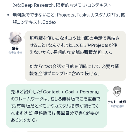
的なDeep Research、限定的なメモリ・コンテキスト
無料版でできないこと: Projects、Tasks、カスタムGPTs、拡
張コンテキスト、Codex
無料版を使いこなすコツは「1回の会話で完結さ
せること」なんですよね。メモリやProjectsが使
室谷
えないから、長期的な文脈の蓄積が難しい。
代表取締役
だから1つの会話で目的を明確にして、必要な情
報を全部プロンプトに含めて投げる。
先ほど紹介した「Context + Goal + Persona」
のフレームワークは、むしろ無料版でこそ重要で
テキトー教師
す。有料版だとメモリやカスタム指示が補ってく
.AI認定講師
れますけど、無料版では毎回自分で書く必要が
ありますから。