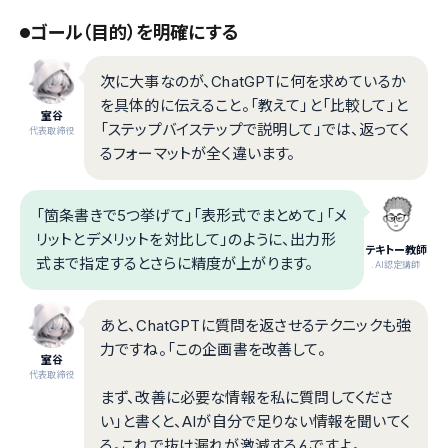
ゴール（目的）を明確にする
次に大事なのが、ChatGPTに何を求めているか
を具体的に伝えること。「教えて」と「比較して」と
室谷
「ステップバイステップで説明して」では、返ってく
代表取締役
るフォーマットが全く違います。
「箇条書きで5つ挙げて」「表形式でまとめて」「メ
リットとデメリットを対比して」のように、出力形
テキトー教師
式まで指定するとさらに精度が上がります。
.AI認定講師
あと、ChatGPTに質問を返させるテクニックも強
力ですね。「この企画書を改善して。
室谷
代表取締役
まず、改善に必要な情報を私に質問してくださ
い」と書くと、AIが自分で足りない情報を聞いてく
る。これで抜け漏れが激減するんですよ。