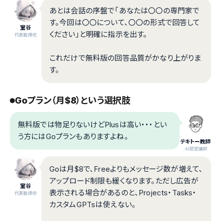
あとは会話の序盤で「あなたは〇〇の専門家で
す。今回は〇〇について、〇〇の形式で回答して
室谷
ください」と明確に指示を出す。
代表取締役
これだけで無料版の回答品質がかなり上がりま
す。
Goプラン（月$8）という選択肢
無料版では物足りないけどPlusは高い・・・とい
う方にはGoプランもありますよね。
テキトー教師
.AI認定講師
Goは月$8で、Freeよりもメッセージ数が増えて、
アップロード制限も緩くなります。ただし広告が
室谷
表示される場合があるのと、Projects・Tasks・
代表取締役
カスタムGPTsは使えない。