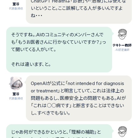
ChatGPT Healthは「診断」や「治療」には使えな
室谷
いということ。ここ誤解してる人が多いんですよ
代表取締役
ね・・・
そうですね。.AIのコミュニティのメンバーさんで
も「もうお医者さんに行かなくていいですか？」っ
テキトー教師
て聞いてくる人がいて。
.AI認定講師
それは違います、と。
OpenAIが公式に「not intended for diagnosis
or treatment」と明言していて、これは法律上の
室谷
問題もあるし、医療安全上の問題でもある。AIが
代表取締役
「これは○○病です」と断言することはできない
し、すべきでもない。
じゃあ何ができるかというと、「理解の補助」と