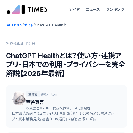
ガイド
ニュース
ランキング
.AI TIMES
/
ガイド
/
ChatGPT Healthとは？使い方・連携アプリ・日本での利用・プライバシーを完全解説【2026年最新】
2026年4月10日
ChatGPT Healthとは？使い方・連携ア
プリ・日本での利用・プライバシーを完全
解説【2026年最新】
@0x__tom
監修者
室谷東吾
株式会社MYUUU 代表取締役 / 「.AI」創設者
日本最大級AIコミュニティ「.AI」を創設（累計2,000名超）。電通グルー
プと資本業務提携。著書『Dify活用』はぱる出版で3刷。