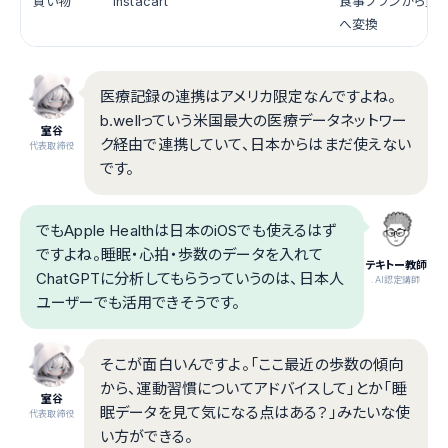
買い物
Instacart
食事プランから買
へ変換
医療記録の連携はアメリカ限定なんですよね。
b.wellっていう米国最大の医療データネットワー
室谷
ク経由で連携していて、日本からはまだ使えない
代表取締役
です。
でもApple Healthは日本のiOSでも使えるはず
ですよね。睡眠・心拍・歩数のデータを入れて
テキトー教師
ChatGPTに分析してもらうっていうのは、日本人
.AI認定講師
ユーザーでも活用できそうです。
そこが面白いんですよ。「ここ最近の歩数の傾向
から、運動習慣についてアドバイスして」とか「睡
室谷
眠データを見て気になる点はある？」みたいな使
代表取締役
い方ができる。