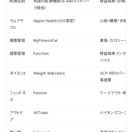
医療記録
米国の医療機関（b.wellネットワー
検査結果・診察記
ク経由）
ウェアラ
Apple Health（iOS限定）
心拍・睡眠・歩数・
ブル
健康管理
MyFitnessPal
食事・カロリー・栄
健康管理
Function
検査結果インサイト
バイス
ダイエット
Weight Watchers
GLP-1向けパーソ
事提案
フィットネ
Peloton
ワークアウト・瞑想
ス
アウトド
AllTrails
ハイキングコース
ア