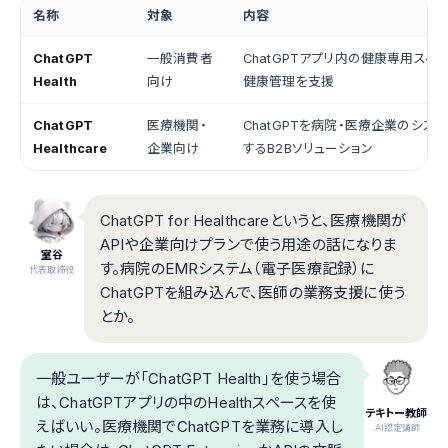
名称
対象
内容
ChatGPT
一般消費者
ChatGPTアプリ内の健康専用スペ
Health
向け
健康管理を支援
ChatGPT
医療機関・
ChatGPTを病院・医療企業のシス
Healthcare
企業向け
するB2Bソリューション
ChatGPT for Healthcareというと、医療機関が
APIや企業向けプランで使う用途の話になりま
室谷
す。病院のEMRシステム（電子医療記録）に
代表取締役
ChatGPTを組み込んで、医師の業務支援に使う
とか。
一般ユーザーが「ChatGPT Health」を使う場合
は、ChatGPTアプリの中のHealthスペースを使
テキトー教師
えばいい。医療機関でChatGPTを業務に導入し
.AI認定講師