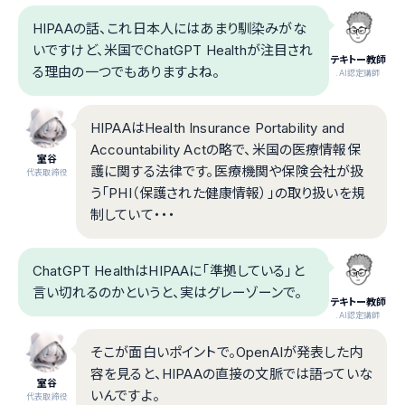
HIPAAの話、これ日本人にはあまり馴染みがな
いですけど、米国でChatGPT Healthが注目され
テキトー教師
る理由の一つでもありますよね。
.AI認定講師
HIPAAはHealth Insurance Portability and
Accountability Actの略で、米国の医療情報保
室谷
護に関する法律です。医療機関や保険会社が扱
代表取締役
う「PHI（保護された健康情報）」の取り扱いを規
制していて・・・
ChatGPT HealthはHIPAAに「準拠している」と
言い切れるのかというと、実はグレーゾーンで。
テキトー教師
.AI認定講師
そこが面白いポイントで。OpenAIが発表した内
容を見ると、HIPAAの直接の文脈では語っていな
室谷
いんですよ。
代表取締役