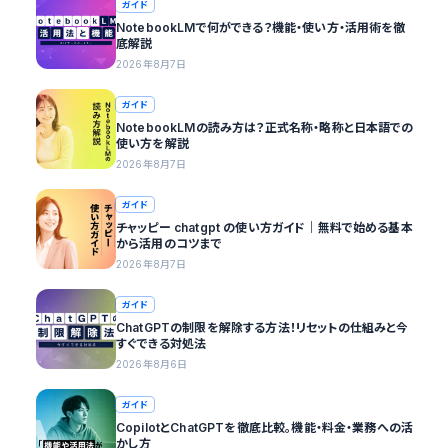
ガイド
NotebookLMで何ができる？機能・使い方・活用術を徹
底解説
2026年8月7日
ガイド
NotebookLMの読み方は？正式名称・略称と日本語での
使い方を解説
2026年8月7日
ガイド
チャッピー chatgpt の使い方ガイド｜無料で始める基本
から活用のコツまで
2026年8月7日
ガイド
ChatGPTの制限を解除する方法！リセットの仕組みと今
すぐできる対処法
2026年8月6日
ガイド
CopilotとChatGPTを徹底比較。機能・料金・業務への活
かし方