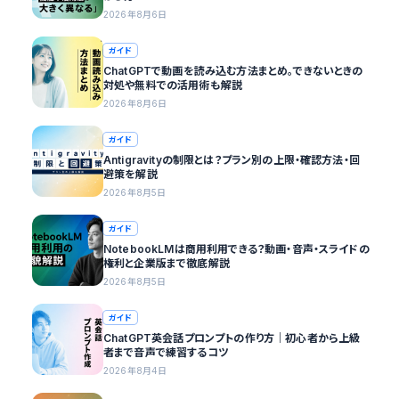
2026年8月6日
ガイド
ChatGPTで動画を読み込む方法まとめ。できないときの
対処や無料での活用術も解説
2026年8月6日
ガイド
Antigravityの制限とは？プラン別の上限・確認方法・回
避策を解説
2026年8月5日
ガイド
NotebookLMは商用利用できる？動画・音声・スライドの
権利と企業版まで徹底解説
2026年8月5日
ガイド
ChatGPT英会話プロンプトの作り方｜初心者から上級
者まで音声で練習するコツ
2026年8月4日