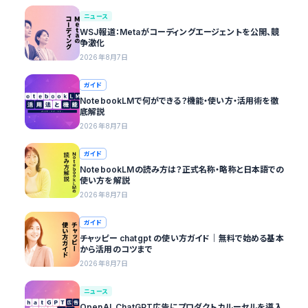
ニュース
WSJ報道：Metaがコーディングエージェントを公開、競
争激化
2026年8月7日
ガイド
NotebookLMで何ができる？機能・使い方・活用術を徹
底解説
2026年8月7日
ガイド
NotebookLMの読み方は？正式名称・略称と日本語での
使い方を解説
2026年8月7日
ガイド
チャッピー chatgpt の使い方ガイド｜無料で始める基本
から活用のコツまで
2026年8月7日
ニュース
OpenAI、ChatGPT広告にプロダクトカルーセルを導入