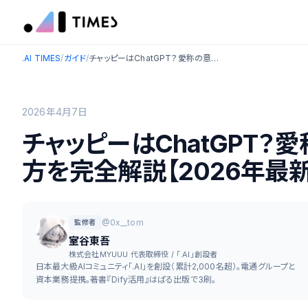
.AI TIMES
/
ガイド
/
チャッピーはChatGPT？愛称の意味・由来・無料での使い方を完全解説【2026年最新】
2026年4月7日
チャッピーはChatGPT？
方を完全解説【2026年最新
@0x__tom
監修者
室谷東吾
株式会社MYUUU 代表取締役 / 「.AI」創設者
日本最大級AIコミュニティ「.AI」を創設（累計2,000名超）。電通グループと
資本業務提携。著書『Dify活用』はぱる出版で3刷。