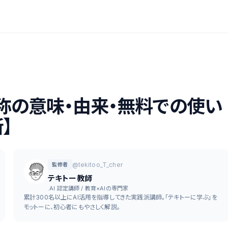
愛称の意味・由来・無料での使い
】
@tekitoo_T_cher
監修者
テキトー教師
.AI 認定講師 / 教育×AIの専門家
累計300名以上にAI活用を指導してきた実践派講師。「テキトーに学ぶ」を
モットーに、初心者にもやさしく解説。