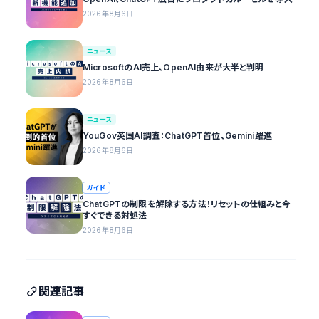
2026年8月6日
ニュース
MicrosoftのAI売上、OpenAI由来が大半と判明
2026年8月6日
ニュース
YouGov英国AI調査：ChatGPT首位、Gemini躍進
2026年8月6日
ガイド
ChatGPTの制限を解除する方法！リセットの仕組みと今
すぐできる対処法
2026年8月6日
関連記事