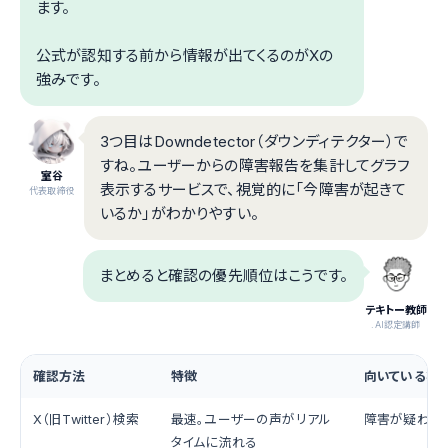
ます。
公式が認知する前から情報が出てくるのがXの
強みです。
3つ目はDowndetector（ダウンディテクター）で
すね。ユーザーからの障害報告を集計してグラフ
室谷
表示するサービスで、視覚的に「今障害が起きて
代表取締役
いるか」がわかりやすい。
まとめると確認の優先順位はこうです。
テキトー教師
.AI認定講師
確認方法
特徴
向いている状
X（旧Twitter）検索
最速。ユーザーの声がリアル
障害が疑われ
タイムに流れる