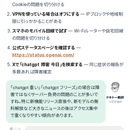
Cookieの問題を切り分ける
VPNを使っている場合はオフにする
— IPブロックや地域制
限に引っかかることがある
スマホのモバイル回線で試す
— Wi-Fiルーターや自宅回線
の問題を切り分ける
公式ステータスページを確認する
—
https://status.openai.com/
Xで「chatgpt 障害 今日」を検索する
— 同じ症状の報告が
多数あれば障害確定
「chatgpt 重い」「chatgpt フリーズ」の場合は障
害ではなくサーバー負荷の問題のことが多いで
テキトー教師
すね。特に新機能リリース直後や、新モデルの無
.AI認定講師
料解放など大きなニュースの後はアクセス集中
で重くなりやすい傾向があります。