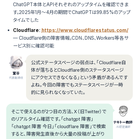
ChatGPT本体とAPIそれぞれのアップタイムを確認できま
す。2025年1月〜4月の期間でChatGPTは99.85%のアップ
タイムでした
Cloudflare
:
https://www.cloudflarestatus.com/
— Cloudflare側の障害情報。CDN、DNS、Workers等各サ
ービス別に確認可能
公式ステータスページの弱点は、「Cloudflare自
体が落ちるとCloudflare側のステータスページ
室谷
にアクセスできなくなる」という矛盾があるんです
代表取締役
よね。今回の障害でもステータスページが一時
的に見られなくなっていた。
そこで使えるのが2つ目の方法、X（旧Twitter）で
のリアルタイム確認です。「chatgpt 障害」
テキトー教師
「chatgpt 障害 今日」「cloudflare 障害」で検索
.AI認定講師
すると、障害発生直後から大量の投稿が上がり