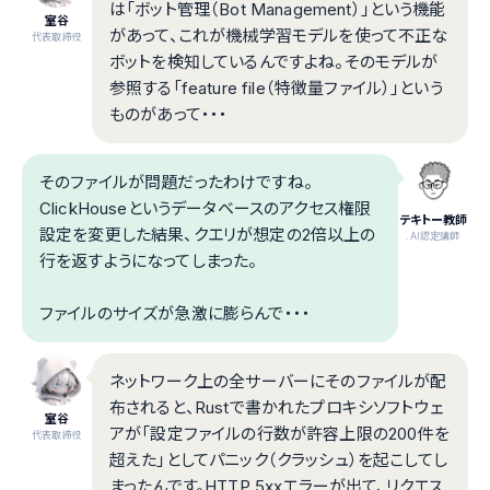
は「ボット管理（Bot Management）」という機能
室谷
があって、これが機械学習モデルを使って不正な
代表取締役
ボットを検知しているんですよね。そのモデルが
参照する「feature file（特徴量ファイル）」という
ものがあって・・・
そのファイルが問題だったわけですね。
ClickHouseというデータベースのアクセス権限
テキトー教師
設定を変更した結果、クエリが想定の2倍以上の
.AI認定講師
行を返すようになってしまった。
ファイルのサイズが急激に膨らんで・・・
ネットワーク上の全サーバーにそのファイルが配
布されると、Rustで書かれたプロキシソフトウェ
室谷
アが「設定ファイルの行数が許容上限の200件を
代表取締役
超えた」としてパニック（クラッシュ）を起こしてし
まったんです。HTTP 5xxエラーが出て、リクエス