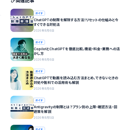
関連記事
ガイド
ChatGPTの制限を解除する方法！リセットの仕組みと今
すぐできる対処法
2026年8月6日
ガイド
CopilotとChatGPTを徹底比較。機能・料金・業務への活
かし方
2026年8月6日
ガイド
ChatGPTで動画を読み込む方法まとめ。できないときの
対処や無料での活用術も解説
2026年8月6日
ガイド
Antigravityの制限とは？プラン別の上限・確認方法・回
避策を解説
2026年8月5日
ガイド