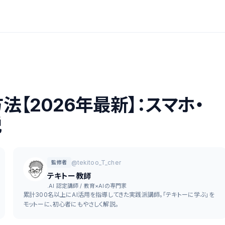
法【2026年最新】：スマホ・
説
@tekitoo_T_cher
監修者
テキトー教師
.AI 認定講師 / 教育×AIの専門家
累計300名以上にAI活用を指導してきた実践派講師。「テキトーに学ぶ」を
モットーに、初心者にもやさしく解説。