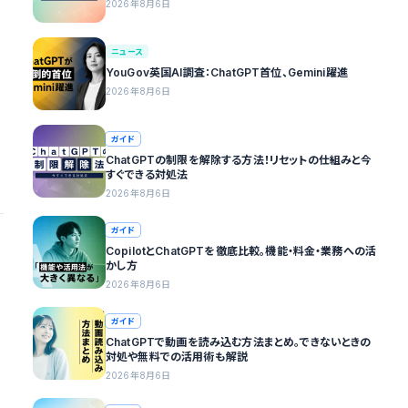
2026年8月6日
ニュース
YouGov英国AI調査：ChatGPT首位、Gemini躍進
2026年8月6日
ガイド
ChatGPTの制限を解除する方法！リセットの仕組みと今
すぐできる対処法
2026年8月6日
ガイド
CopilotとChatGPTを徹底比較。機能・料金・業務への活
かし方
2026年8月6日
ガイド
ChatGPTで動画を読み込む方法まとめ。できないときの
対処や無料での活用術も解説
2026年8月6日