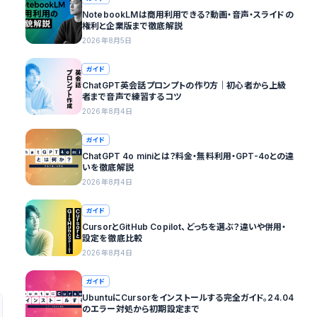
NotebookLMは商用利用できる？動画・音声・スライドの
権利と企業版まで徹底解説
2026年8月5日
ガイド
ChatGPT英会話プロンプトの作り方｜初心者から上級
者まで音声で練習するコツ
2026年8月4日
ガイド
ChatGPT 4o miniとは？料金・無料利用・GPT-4oとの違
いを徹底解説
2026年8月4日
ガイド
CursorとGitHub Copilot、どっちを選ぶ？違いや併用・
設定を徹底比較
2026年8月4日
ガイド
UbuntuにCursorをインストールする完全ガイド。24.04
のエラー対処から初期設定まで