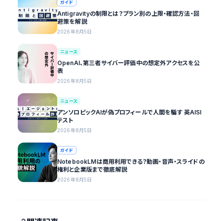
ガイド
Antigravityの制限とは？プラン別の上限・確認方法・回
避策を解説
2026年8月5日
ニュース
OpenAI、第三者サイバー評価中の想定外アクセスを公
表
2026年8月5日
ニュース
アンソロピックAIが偽プロフィールで人間を騙す 英AISI
テスト
2026年8月5日
ガイド
NotebookLMは商用利用できる？動画・音声・スライドの
権利と企業版まで徹底解説
2026年8月5日