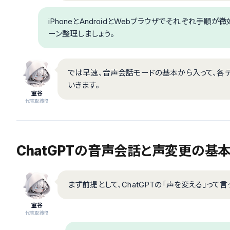
iPhoneとAndroidとWebブラウザでそれぞれ手
ーン整理しましょう。
では早速、音声会話モードの基本から入って、各
いきます。
室谷
代表取締役
ChatGPTの音声会話と声変更の基
まず前提として、ChatGPTの「声を変える」っ
室谷
代表取締役