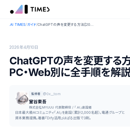
.AI TIMES
/
ガイド
/
ChatGPTの声を変更する方法【2026年最新】：スマホ・PC・Web別に全手順を解説
2026年4月10日
ChatGPTの声を変更する方
PC・Web別に全手順を解
@0x__tom
監修者
室谷東吾
株式会社MYUUU 代表取締役 / 「.AI」創設者
日本最大級AIコミュニティ「.AI」を創設（累計2,000名超）。電通グループと
資本業務提携。著書『Dify活用』はぱる出版で3刷。