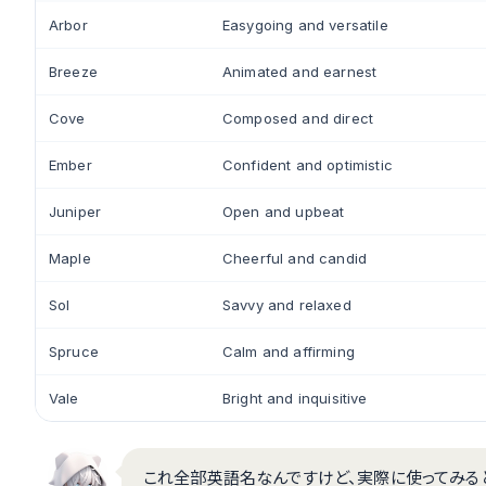
Arbor
Easygoing and versatile
Breeze
Animated and earnest
Cove
Composed and direct
Ember
Confident and optimistic
Juniper
Open and upbeat
Maple
Cheerful and candid
Sol
Savvy and relaxed
Spruce
Calm and affirming
Vale
Bright and inquisitive
これ全部英語名なんですけど、実際に使ってみる