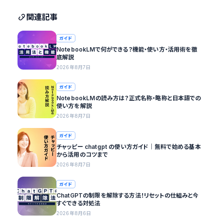
関連記事
ガイド
NotebookLMで何ができる？機能・使い方・活用術を徹
底解説
2026年8月7日
ガイド
NotebookLMの読み方は？正式名称・略称と日本語での
使い方を解説
2026年8月7日
ガイド
チャッピー chatgpt の使い方ガイド｜無料で始める基本
から活用のコツまで
2026年8月7日
ガイド
ChatGPTの制限を解除する方法！リセットの仕組みと今
すぐできる対処法
2026年8月6日