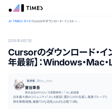
.AI TIMES
/
ガイド
/
Cursorのダウンロード・インストール完全ガイド【2026年最新】：Windows・Mac・Linux全手順を徹底解説
2026年4月7日
Cursorのダウンロード・
年最新】：Windows・Mac
@0x__tom
監修者
室谷東吾
株式会社MYUUU 代表取締役 / 「.AI」創設者
日本最大級AIコミュニティ「.AI」を創設（累計2,000名超）。電通グループと
資本業務提携。著書『Dify活用』はぱる出版で3刷。