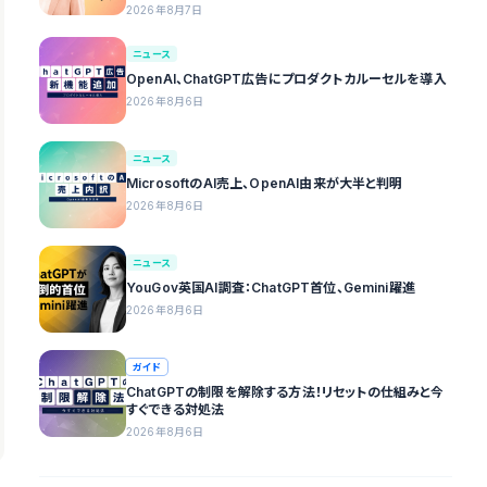
2026年8月7日
ニュース
OpenAI、ChatGPT広告にプロダクトカルーセルを導入
2026年8月6日
ニュース
MicrosoftのAI売上、OpenAI由来が大半と判明
2026年8月6日
ニュース
YouGov英国AI調査：ChatGPT首位、Gemini躍進
2026年8月6日
ガイド
ChatGPTの制限を解除する方法！リセットの仕組みと今
すぐできる対処法
2026年8月6日