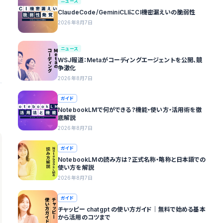
ニュース
ClaudeCode/GeminiCLIにCI機密漏えいの脆弱性
2026年8月7日
ニュース
WSJ報道：Metaがコーディングエージェントを公開、競
争激化
2026年8月7日
ガイド
NotebookLMで何ができる？機能・使い方・活用術を徹
底解説
2026年8月7日
ガイド
NotebookLMの読み方は？正式名称・略称と日本語での
使い方を解説
2026年8月7日
ガイド
チャッピー chatgpt の使い方ガイド｜無料で始める基本
から活用のコツまで