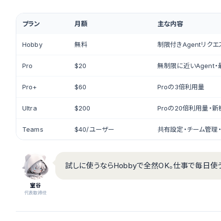
プラン
月額
主な内容
Hobby
無料
制限付きAgentリクエ
Pro
$20
無制限に近いAgent
Pro+
$60
Proの3倍利用量
Ultra
$200
Proの20倍利用量・
Teams
$40/ユーザー
共有設定・チーム管理・
試しに使うならHobbyで全然OK。仕事で毎日使
室谷
代表取締役