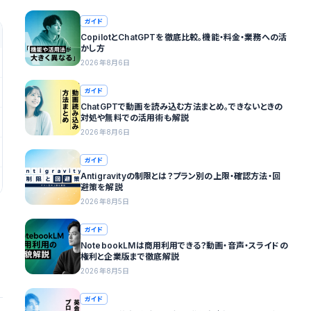
ガイド
CopilotとChatGPTを徹底比較。機能・料金・業務への活
かし方
2026年8月6日
ガイド
ChatGPTで動画を読み込む方法まとめ。できないときの
対処や無料での活用術も解説
2026年8月6日
ガイド
Antigravityの制限とは？プラン別の上限・確認方法・回
避策を解説
2026年8月5日
ガイド
NotebookLMは商用利用できる？動画・音声・スライドの
権利と企業版まで徹底解説
2026年8月5日
ガイド