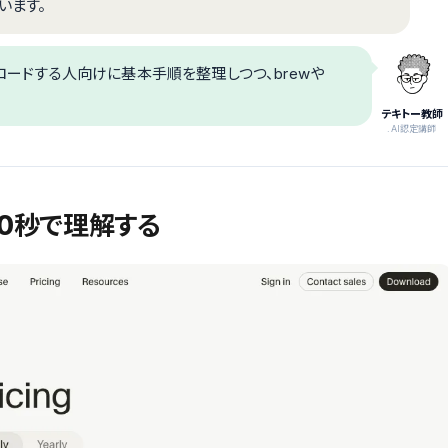
います。
ンロードする人向けに基本手順を整理しつつ、brewや
テキトー教師
.AI認定講師
30秒で理解する