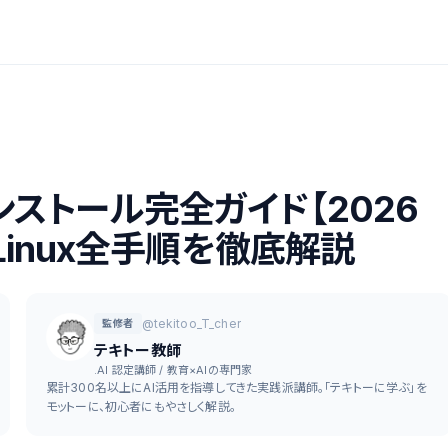
インストール完全ガイド【2026
・Linux全手順を徹底解説
@tekitoo_T_cher
監修者
テキトー教師
.AI 認定講師 / 教育×AIの専門家
累計300名以上にAI活用を指導してきた実践派講師。「テキトーに学ぶ」を
モットーに、初心者にもやさしく解説。